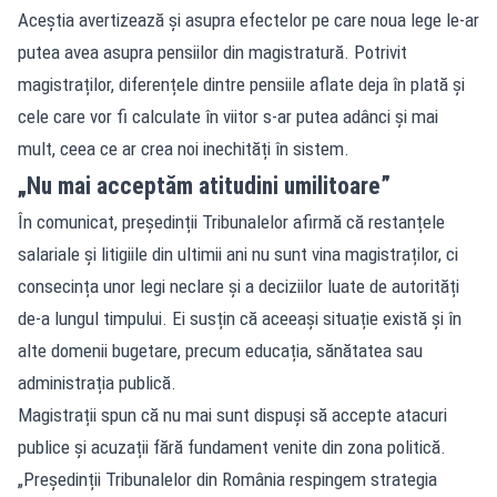
Aceștia avertizează și asupra efectelor pe care noua lege le-ar
putea avea asupra pensiilor din magistratură. Potrivit
magistraților, diferențele dintre pensiile aflate deja în plată și
cele care vor fi calculate în viitor s-ar putea adânci și mai
mult, ceea ce ar crea noi inechități în sistem.
„Nu mai acceptăm atitudini umilitoare”
În comunicat, președinții Tribunalelor afirmă că restanțele
salariale și litigiile din ultimii ani nu sunt vina magistraților, ci
consecința unor legi neclare și a deciziilor luate de autorități
de-a lungul timpului. Ei susțin că aceeași situație există și în
alte domenii bugetare, precum educația, sănătatea sau
administrația publică.
Magistrații spun că nu mai sunt dispuși să accepte atacuri
publice și acuzații fără fundament venite din zona politică.
„Președinții Tribunalelor din România respingem strategia