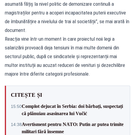
asumată fățiș la nivel politic de demonizare continuă a
magistraților pentru a acoperi incapacitatea puterii executive
de îmbunătățire a nivelului de trai al societății”, se mai arată în
document.
Reacția vine într-un moment în care proiectul noii legi a
salarizării provoacă deja tensiuni în mai multe domenii din
sectorul public, după ce sindicatele și reprezentanții mai
multor instituții au acuzat reduceri de venituri și dezechilibre
majore între diferite categorii profesionale.
CITEȘTE ȘI
Complot dejucat în Serbia: doi bărbați, suspectați
15:50
că plănuiau asasinarea lui Vučić
Avertisment pentru NATO: Putin ar putea trimite
14:38
militari fără însemne