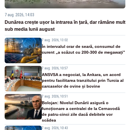
7 aug. 2026, 14:03
Dunărea crește ușor la intrarea în țară, dar rămâne mult
sub media lunii august
7 aug. 2026, 13:02
În intervalul orar de seară, consumul de
curent „a scăzut cu 200-300 de megawați”
7 aug. 2026, 10:57
ANSVSA a negociat, la Ankara, un acord
pentru facilitarea tranzitului prin Turcia al
carcaselor de ovine și bovine
7 aug. 2026, 10:51
Bolojan: Nivelul Dunării asigură o
funcționare a centralei de la Cernavodă
de patru-cinci zile dacă debitele vor
scădea
7 aug. 2026, 10:43