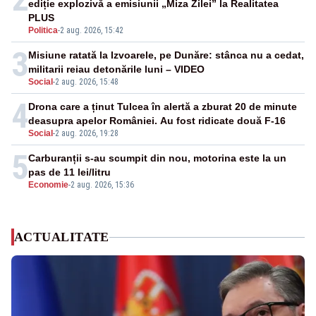
ediție explozivă a emisiunii „Miza Zilei” la Realitatea
PLUS
Politica
-
2 aug. 2026, 15:42
3
Misiune ratată la Izvoarele, pe Dunăre: stânca nu a cedat,
militarii reiau detonările luni – VIDEO
Social
-
2 aug. 2026, 15:48
4
Drona care a ținut Tulcea în alertă a zburat 20 de minute
deasupra apelor României. Au fost ridicate două F-16
Social
-
2 aug. 2026, 19:28
5
Carburanții s-au scumpit din nou, motorina este la un
pas de 11 lei/litru
Economie
-
2 aug. 2026, 15:36
ACTUALITATE