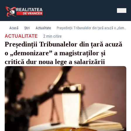
Acasă
Știri
Actualitate
Președinții Tribunalelor din țară acuză o „demonizare” a magistraților și critică dur noua lege a salarizării
·
ACTUALITATE
2 min citire
Președinții Tribunalelor din țară acuză
o „demonizare” a magistraților și
critică dur noua lege a salarizării