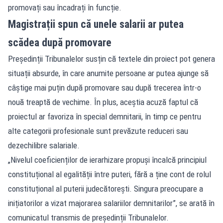
promovați sau încadrați în funcție.
Magistrații spun că unele salarii ar putea
scădea după promovare
Președinții Tribunalelor susțin că textele din proiect pot genera
situații absurde, în care anumite persoane ar putea ajunge să
câștige mai puțin după promovare sau după trecerea într-o
nouă treaptă de vechime. În plus, aceștia acuză faptul că
proiectul ar favoriza în special demnitarii, în timp ce pentru
alte categorii profesionale sunt prevăzute reduceri sau
dezechilibre salariale.
„Nivelul coeficienților de ierarhizare propuși încalcă principiul
constituțional al egalității între puteri, fără a ține cont de rolul
constituțional al puterii judecătorești. Singura preocupare a
inițiatorilor a vizat majorarea salariilor demnitarilor”, se arată în
comunicatul transmis de președinții Tribunalelor.