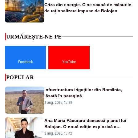
Criza din energie. Cine scapă de măsurile
de raționalizare impuse de Bolojan
URMĂREȘTE-NE PE
Facebook
YouTube
POPULAR
Infrastructura irigațiilor din România,
lăsată în paragină
2 aug. 2026, 15:38
Ana Maria Păcuraru demască planul lui
Bolojan. O nouă ediție explozivă a
emisiunii „Miza Zilei” la Realitatea PLUS
2 aug. 2026, 15:42