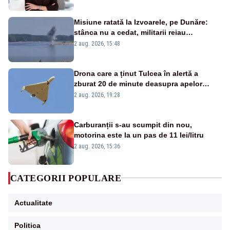
Misiune ratată la Izvoarele, pe Dunăre:
stânca nu a cedat, militarii reiau
detonările luni – VIDEO
2 aug. 2026, 15:48
Drona care a ținut Tulcea în alertă a
zburat 20 de minute deasupra apelor
României. Au fost ridicate două F-16
2 aug. 2026, 19:28
Carburanții s-au scumpit din nou,
motorina este la un pas de 11 lei/litru
2 aug. 2026, 15:36
CATEGORII POPULARE
Actualitate
Politica