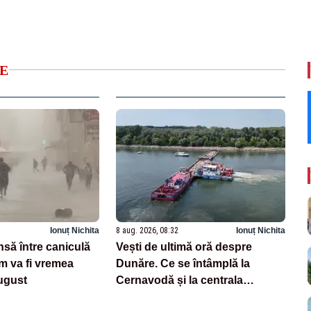
E
Ionuț Nichita
8 aug. 2026, 08:32
Ionuț Nichita
să între caniculă
Vești de ultimă oră despre
um va fi vremea
Dunăre. Ce se întâmplă la
ugust
Cernavodă și la centrala
nucleară din Ungaria