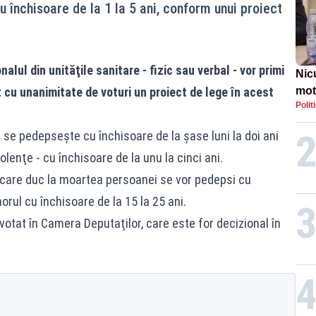
cu închisoare de la 1 la 5 ani, conform unui proiect
lul din unităţile sanitare - fizic sau verbal - vor primi
Nic
cu unanimitate de voturi un proiect de lege în acest
mot
Polit
de ț
Guv
e pedepseşte cu închisoare de la șase luni la doi ani
olenţe - cu închisoare de la unu la cinci ani.
 care duc la moartea persoanei se vor pedepsi cu
morul cu închisoare de la 15 la 25 ani.
votat în Camera Deputaţilor, care este for decizional în