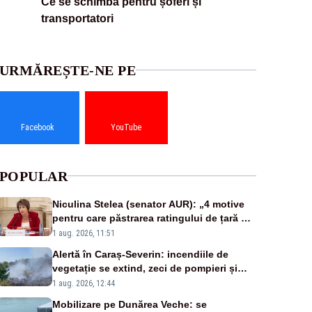
Ce se schimbă pentru șoferi și
transportatori
URMĂREȘTE-NE PE
Facebook
YouTube
POPULAR
Niculina Stelea (senator AUR): „4 motive
pentru care păstrarea ratingului de țară nu
este o reușită pentru Guvernul Bolojan”
1 aug. 2026, 11:51
Alertă în Caraș-Severin: incendiile de
vegetație se extind, zeci de pompieri și
silvicultori se luptă cu flăcările - VIDEO
1 aug. 2026, 12:44
Mobilizare pe Dunărea Veche: se