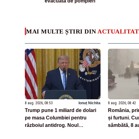
evacuată de pompieri
MAI MULTE ȘTIRI DIN
ACTUALITAT
8 aug. 2026, 08:53
Ionuț Nichita
8 aug. 2026, 08:42
Trump pune 1 miliard de dolari
România, prin
pe masa Columbiei pentru
și furtuni. C
războiul antidrog. Noul
sâmbătă, 8 a
președinte promite o ofensivă