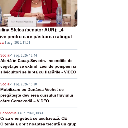
ulina Stelea (senator AUR): „4
ive pentru care păstrarea ratingului
ica
·
1 aug. 2026, 11:51
ară nu este o reușită pentru
ernul Bolojan”
2
Social
-
1 aug. 2026, 12:44
Alertă în Caraș-Severin: incendiile de
vegetație se extind, zeci de pompieri și
silvicultori se luptă cu flăcările - VIDEO
3
Social
-
1 aug. 2026, 13:38
Mobilizare pe Dunărea Veche: se
pregătește devierea cursului fluviului
către Cernavodă – VIDEO
4
Economie
-
1 aug. 2026, 13:41
Criza energetică se acutizează. CE
Oltenia a oprit noaptea trecută un grup