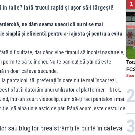
1
în talie? Iată trucul rapid și ușor să-i lărgești!
arderobă, ne dăm seama uneori că nu ni se mai
ție simplă și eficientă pentru a-i ajusta și pentru a evita
fără dificultate, dar când vine timpul să închizi nasturele,
 permite să te închei. Nu te panica! Să știi că este
Tot
FCS
mă în doar câteva secunde.
Spor
Lea
la pantalonii tăi preferați în care nu te mai încadrezi,
est sfat îl datorăm unui utilizator al platformei TikTok,
uind, într-un scurt videoclip, cum să-ți faci pantalonii mai
ție: să aibă un elastic de păr. Până acum, este destul de
or sau blugilor prea strâmți la burtă în câteva