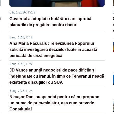
6 aug. 2026, 15:39
i
Guvernul a adoptat o hotărâre care aprobă
planurile de pregătire pentru riscuri
6 aug. 2026, 15:18
Ana Maria Păcuraru: Televiziunea Poporului
solicită investigarea deciziilor luate în această
perioadă de criză enegetică
6 aug. 2026, 11:27
JD Vance anunță negocieri de pace dificile și
îndelungate cu Iranul, în timp ce Teheranul neagă
existența discuțiilor cu SUA
6 aug. 2026, 11:24
Nicușor Dan, suspendat pentru că nu propune
un nume de prim-ministru, așa cum prevede
Constituția!