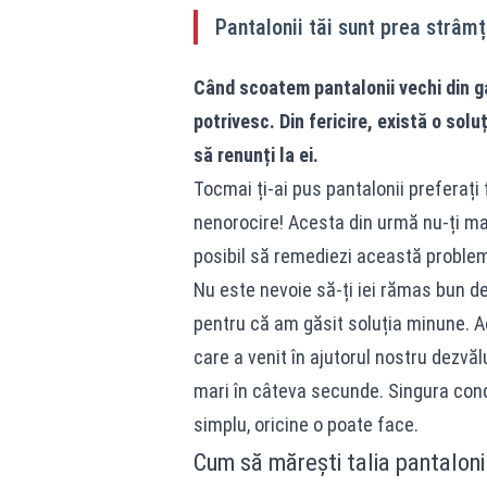
Pantalonii tăi sunt prea strâmți 
Când scoatem pantalonii vechi din g
potrivesc. Din fericire, există o solu
să renunți la ei.
Tocmai ți-ai pus pantalonii preferați 
nenorocire! Acesta din urmă nu-ți mai
posibil să remediezi această proble
Nu este nevoie să-ți iei rămas bun de 
pentru că am găsit soluția minune. Ac
care a venit în ajutorul nostru dezvăl
mari în câteva secunde. Singura condi
simplu, oricine o poate face.
Cum să mărești talia pantalonil