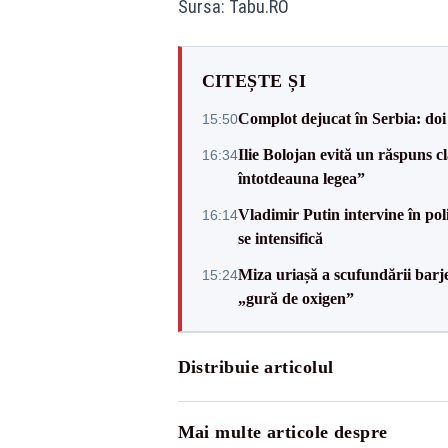
Sursa: Tabu.RO
CITEȘTE ȘI
Complot dejucat în Serbia: doi 
15:50
Ilie Bolojan evită un răspuns c
16:34
întotdeauna legea”
Vladimir Putin intervine în pol
16:14
se intensifică
Miza uriașă a scufundării barj
15:24
„gură de oxigen”
Distribuie articolul
Mai multe articole despre