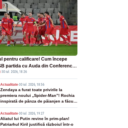
ul pentru calificare! Cum începe
B partida cu Auda din Conference
t
·
30 iul. 2026, 18:26
gue
2
Actualitate
-
30 iul. 2026, 18:56
Zendaya a furat toate privirile la
premiera noului „Spider-Man”! Rochia
inspirată de pânza de păianjen a făcut
senzație
3
Actualitate
-
30 iul. 2026, 19:27
Aliatul lui Putin revine în prim-plan!
Patriarhul Kiril justifică războiul într-o