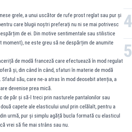
mese grele, a unui uscător de rufe prost reglat sau pur și
 pentru care blugii noștri preferați nu ni se mai potrivesc
spărțim de ei. Din motive sentimentale sau stilistice
est moment), ne este greu să ne despărțim de anumite
uenceriță de modă franceză care efectuează în mod regulat
feră și, din când în când, sfaturi în materie de modă
. Sfatul său, care ne-a atras în mod deosebit atenția, a
care devenise prea mică.
ic de păr și să-l treci prin nasturele pantalonilor sau
 două capete ale elasticului unul prin celălalt, pentru a
 din urmă, pur și simplu agăță bucla formată cu elasticul
că vrei să fie mai strâns sau nu.