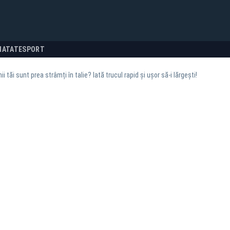
NATATE
SPORT
i tăi sunt prea strâmți în talie? Iată trucul rapid și ușor să-i lărgești!