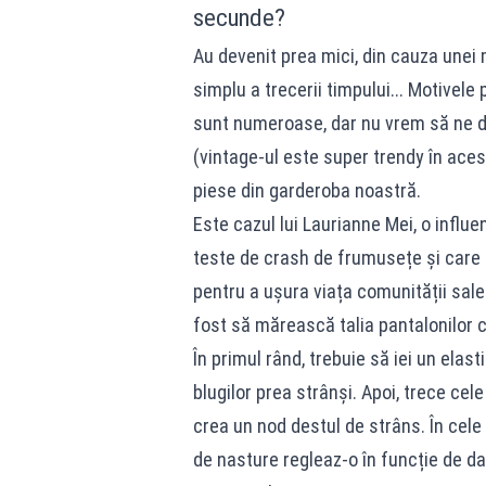
secunde?
Au devenit prea mici, din cauza unei 
simplu a trecerii timpului... Motivele
sunt numeroase, dar nu vrem să ne de
(vintage-ul este super trendy în ac
piese din garderoba noastră.
Este cazul lui Laurianne Mei, o infl
teste de crash de frumusețe și care o
pentru a ușura viața comunității sale
fost să mărească talia pantalonilor 
În primul rând, trebuie să iei un elast
blugilor prea strânși. Apoi, trece cele
crea un nod destul de strâns. În cele
de nasture regleaz-o în funcție de da