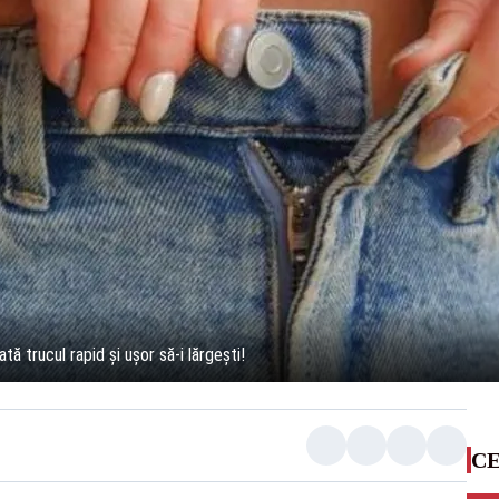
ată trucul rapid și ușor să-i lărgești!
CE