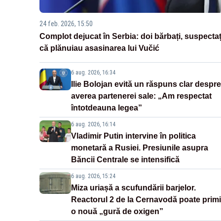
24 feb. 2026, 15:50
Complot dejucat în Serbia: doi bărbați, suspectaț
că plănuiau asasinarea lui Vučić
6 aug. 2026, 16:34
Ilie Bolojan evită un răspuns clar despre
averea partenerei sale: „Am respectat
întotdeauna legea”
6 aug. 2026, 16:14
Vladimir Putin intervine în politica
monetară a Rusiei. Presiunile asupra
Băncii Centrale se intensifică
6 aug. 2026, 15:24
Miza uriașă a scufundării barjelor.
Reactorul 2 de la Cernavodă poate primi
o nouă „gură de oxigen”