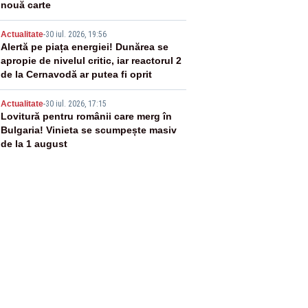
nouă carte
4
Actualitate
-
30 iul. 2026, 19:56
Alertă pe piața energiei! Dunărea se
apropie de nivelul critic, iar reactorul 2
de la Cernavodă ar putea fi oprit
5
Actualitate
-
30 iul. 2026, 17:15
Lovitură pentru românii care merg în
Bulgaria! Vinieta se scumpește masiv
de la 1 august