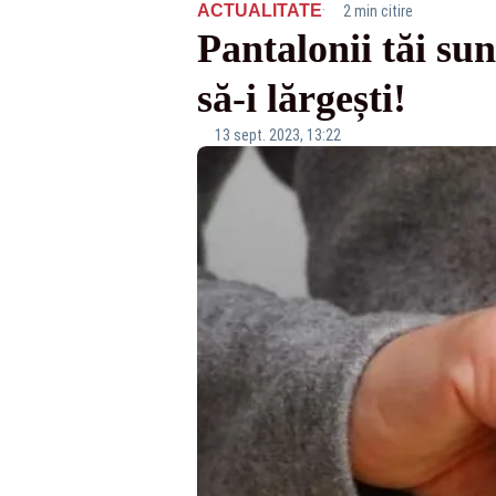
·
ACTUALITATE
2 min citire
Pantalonii tăi sun
să-i lărgești!
13 sept. 2023, 13:22