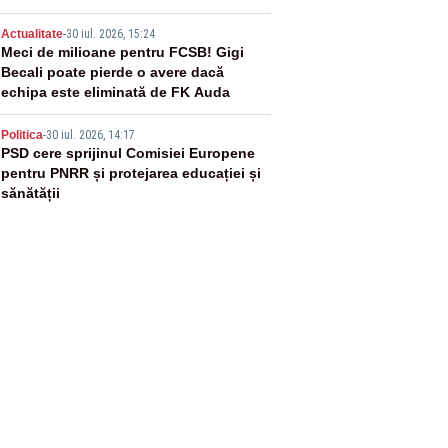
4
Actualitate
-
30 iul. 2026, 15:24
Meci de milioane pentru FCSB! Gigi
Becali poate pierde o avere dacă
echipa este eliminată de FK Auda
5
Politica
-
30 iul. 2026, 14:17
PSD cere sprijinul Comisiei Europene
pentru PNRR și protejarea educației și
sănătății