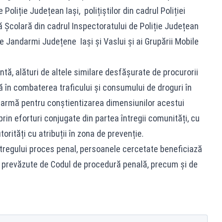
Poliție Județean Iași, polițiștilor din cadrul Poliției
ță Școlară din cadrul Inspectoratului de Poliție Județean
de Jandarmi Județene Iași și Vaslui și ai Grupării Mobile
ă, alături de altele similare desfășurate de procurorii
ă în combaterea traficului și consumului de droguri în
alarmă pentru conștientizarea dimensiunilor acestui
prin eforturi conjugate din partea întregii comunități, cu
torități cu atribuții în zona de prevenție.
tregului proces penal, persoanele cercetate beneficiază
le prevăzute de Codul de procedură penală, precum și de