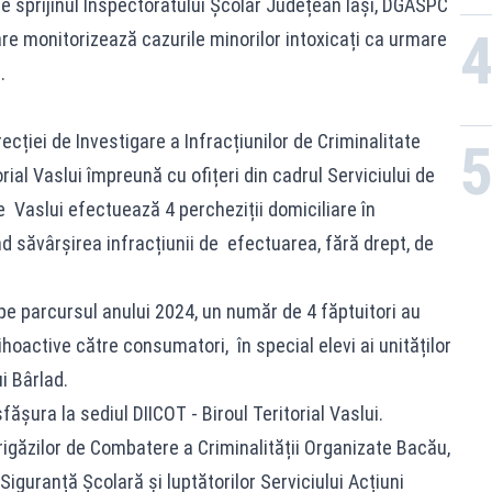
e sprijinul Inspectoratului Școlar Județean Iași, DGASPC
 care monitorizează cazurile minorilor intoxicați ca urmare
.
ecției de Investigare a Infracțiunilor de Criminalitate
rial Vaslui împreună cu ofițeri din cadrul Serviciului de
 Vaslui efectuează 4 percheziții domiciliare în
nd săvârșirea infracțiunii de efectuarea, fără drept, de
 pe parcursul anului 2024, un număr de 4 făptuitori au
hoactive către consumatori, în special elevi ai unităților
i Bârlad.
ășura la sediul DIICOT - Biroul Teritorial Vaslui.
Brigăzilor de Combatere a Criminalității Organizate Bacău,
i Siguranță Școlară și luptătorilor Serviciului Acțiuni