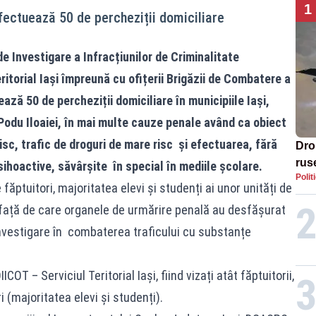
1
 efectuează 50 de percheziții domiciliare
de Investigare a Infracțiunilor de Criminalitate
ritorial Iași împreună cu ofițerii Brigăzii de Combatere a
ază 50 de percheziții domiciliare în municipiile Iași,
 Podu Iloaiei, în mai multe cauze penale având ca obiect
risc, trafic de droguri de mare risc și efectuarea, fără
Dro
rus
ihoactive, săvârșite în special în mediile școlare.
Polit
ăptuitori, majoritatea elevi și studenți ai unor unități de
, față de care organele de urmărire penală au desfășurat
nvestigare în combaterea traficului cu substanțe
COT – Serviciul Teritorial Iași, fiind vizați atât făptuitorii,
(majoritatea elevi și studenți).