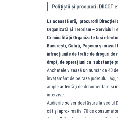
Polițiștii și procurorii DIICOT
La această oră, procurorii Direcției 
Organizată și Terorism – Serviciul Te
Criminalității Organizate Iași efectue
București, Galați, Pașcani și orașul
infracțiunile de trafic de droguri de 
drept, de operațiuni cu substanțe ps
Anchetele vizează un număr de 40 de f
învățământ de pe raza județului Iași
ample activități de documentare și i
interzise.
Audierile se vor desfășura la sediul DII
cât și aproximativ 70 de consumatori 