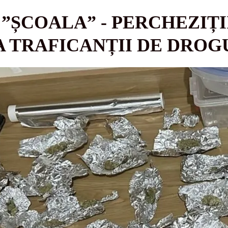
ȘCOALA” - PERCHEZIȚII
A TRAFICANȚII DE DROG