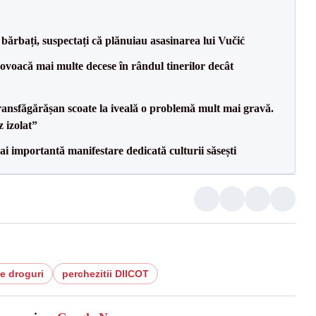
bărbați, suspectați că plănuiau asasinarea lui Vučić
voacă mai multe decese în rândul tinerilor decât
ransfăgărășan scoate la iveală o problemă mult mai gravă.
 izolat”
ai importantă manifestare dedicată culturii săsești
de droguri
perchezitii DIICOT