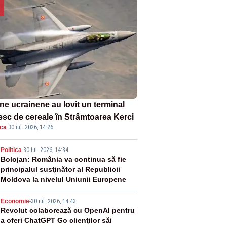
ne ucrainene au lovit un terminal
esc de cereale în Strâmtoarea Kerci
ica
·
30 iul. 2026, 14:26
2
Politica
-
30 iul. 2026, 14:34
Bolojan: România va continua să fie
principalul susţinător al Republicii
Moldova la nivelul Uniunii Europene
3
Economie
-
30 iul. 2026, 14:43
Revolut colaborează cu OpenAI pentru
a oferi ChatGPT Go clienţilor săi