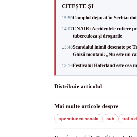
CITEȘTE ȘI
Complot dejucat în Serbia: doi 
15:50
CNAIR: Accidentele rutiere pro
14:07
tuberculoza și drogurile
Scandalul inimii desenate pe T
13:48
Ghizii montani: „Nu este un caz
Festivalul Haferland este cea m
13:16
Distribuie articolul
Mai multe articole despre
operatiunea scoala
cub
trafic 