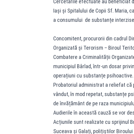
Cercetările efectuate au beneficiat d
Iași și Spitalului de Copii Sf. Maria,
a consumului de substanțe interzise
Concomitent, procurorii din cadrul Dir
Organizată și Terorism – Biroul Terito
Combatere a Criminalității Organizate
municipiul Bârlad, într-un dosar privi
operațiuni cu substanțe psihoactive.
Probatoriul administrat a reliefat că
vândut, în mod repetat, substanțe psi
de învățământ de pe raza municipiulu
Audierile în această cauză se vor desf
Acțiunile sunt realizate cu sprijinul 
Suceava și Galați, polițiștilor Biroulu