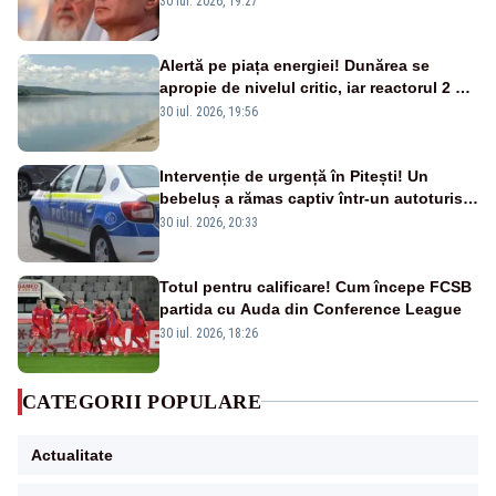
30 iul. 2026, 19:27
Alertă pe piața energiei! Dunărea se
apropie de nivelul critic, iar reactorul 2 de
la Cernavodă ar putea fi oprit
30 iul. 2026, 19:56
Intervenție de urgență în Pitești! Un
bebeluș a rămas captiv într-un autoturism
din cauza unei defecțiuni
30 iul. 2026, 20:33
Totul pentru calificare! Cum începe FCSB
partida cu Auda din Conference League
30 iul. 2026, 18:26
CATEGORII POPULARE
Actualitate