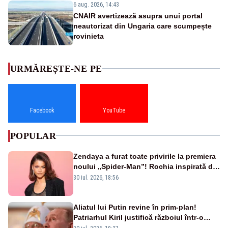
6 aug. 2026, 14:43
CNAIR avertizează asupra unui portal
neautorizat din Ungaria care scumpește
rovinieta
URMĂREȘTE-NE PE
Facebook
YouTube
POPULAR
Zendaya a furat toate privirile la premiera
noului „Spider-Man”! Rochia inspirată de
pânza de păianjen a făcut senzație
30 iul. 2026, 18:56
Aliatul lui Putin revine în prim-plan!
Patriarhul Kiril justifică războiul într-o
nouă carte