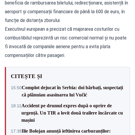
beneficia de rambursarea biletului, redirecționare, asistență în
aeroport și compensații financiare de până la 600 de euro, în
funcție de distanța zborului.
Executivul european a precizat că majorarea costurilor cu
combustibilul reprezintă un risc comercial normal și nu poate
fi invocată de companiile aeriene pentru a evita plata
compensațiilor către pasageri.
CITEȘTE ȘI
Complot dejucat în Serbia: doi bărbați, suspectați
15:50
că plănuiau asasinarea lui Vučić
Accident pe drumul expres după o oprire de
18:11
urgență. Un TIR a lovit două trailere încărcate cu
mașini
Ilie Bolojan anunță ieftinirea carburanților:
17:38