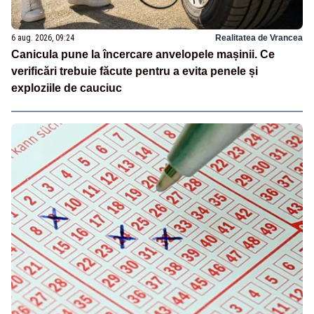
6 aug. 2026, 09:24
Realitatea de Vrancea
Canicula pune la încercare anvelopele mașinii. Ce
verificări trebuie făcute pentru a evita penele și
exploziile de cauciuc