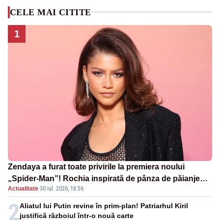
CELE MAI CITITE
1
Zendaya a furat toate privirile la premiera noului
„Spider-Man”! Rochia inspirată de pânza de păianjen a
Actualitate
·
30 iul. 2026, 18:56
făcut senzație
2
Aliatul lui Putin revine în prim-plan! Patriarhul Kiril
justifică războiul într-o nouă carte