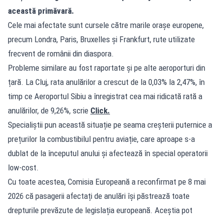
această primăvară.
Cele mai afectate sunt cursele către marile orașe europene,
precum Londra, Paris, Bruxelles și Frankfurt, rute utilizate
frecvent de românii din diaspora.
Probleme similare au fost raportate și pe alte aeroporturi din
țară. La Cluj, rata anulărilor a crescut de la 0,03% la 2,47%, în
timp ce Aeroportul Sibiu a înregistrat cea mai ridicată rată a
anulărilor, de 9,26%, scrie
Click.
Specialiștii pun această situație pe seama creșterii puternice a
prețurilor la combustibilul pentru aviație, care aproape s-a
dublat de la începutul anului și afectează în special operatorii
low-cost.
Cu toate acestea, Comisia Europeană a reconfirmat pe 8 mai
2026 că pasagerii afectați de anulări își păstrează toate
drepturile prevăzute de legislația europeană. Aceștia pot