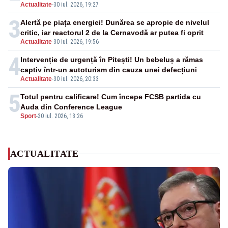
Actualitate
-
30 iul. 2026, 19:27
3
Alertă pe piața energiei! Dunărea se apropie de nivelul
critic, iar reactorul 2 de la Cernavodă ar putea fi oprit
Actualitate
-
30 iul. 2026, 19:56
4
Intervenție de urgență în Pitești! Un bebeluș a rămas
captiv într-un autoturism din cauza unei defecțiuni
Actualitate
-
30 iul. 2026, 20:33
5
Totul pentru calificare! Cum începe FCSB partida cu
Auda din Conference League
Sport
-
30 iul. 2026, 18:26
ACTUALITATE