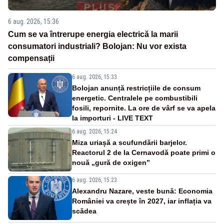
6 aug. 2026, 15:36
Cum se va întrerupe energia electrică la marii
consumatori industriali? Bolojan: Nu vor exista
compensații
6 aug. 2026, 15:33
Bolojan anunță restricțiile de consum
energetic. Centralele pe combustibili
fosili, repornite. La ore de vârf se va apela
la importuri - LIVE TEXT
6 aug. 2026, 15:24
Miza uriașă a scufundării barjelor.
Reactorul 2 de la Cernavodă poate primi o
nouă „gură de oxigen”
6 aug. 2026, 15:23
Alexandru Nazare, veste bună: Economia
României va crește în 2027, iar inflația va
scădea