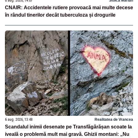
6 aug. 2026, 14:07
Stoica Marian
CNAIR: Accidentele rutiere provoacă mai multe decese
în rândul tinerilor decât tuberculoza și drogurile
6 aug. 2026, 13:48
Realitatea de Vrancea
Scandalul inimii desenate pe Transfăgărășan scoate la
iveală o problemă mult mai gravă. Ghizii montani: „Nu