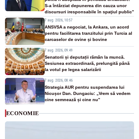
S-a întârziat depunerea din cauza unor
discursuri iresponsabile în spaţiul public”
7 aug. 2026, 10:57
ANSVSA a negociat, la Ankara, un acord
pentru facilitarea tranzitului prin Turcia al
carcaselor de ovine și bovine
7 aug. 2026, 09:49
Senatorii și deputații rămân la muncă.
Sesiunea extraordinară, prelungită până
la votul pe legea salarizării
7 aug. 2026, 08:46
Strategia AUR pentru suspendarea lui
Nicușor Dan. Dungaciu: „Vrem să vedem
cine semnează și cine nu”
ECONOMIE