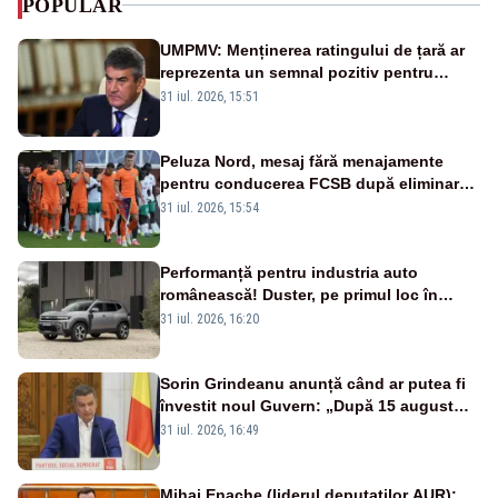
POPULAR
UMPMV: Menținerea ratingului de țară ar
reprezenta un semnal pozitiv pentru
România. Autoritățile trebuie să continue
31 iul. 2026, 15:51
consolidarea stabilității economice și
financiare
Peluza Nord, mesaj fără menajamente
pentru conducerea FCSB după eliminarea
rușinoasă din Conference League
31 iul. 2026, 15:54
Performanță pentru industria auto
românească! Duster, pe primul loc în
topul vânzărilor din Ucraina
31 iul. 2026, 16:20
Sorin Grindeanu anunță când ar putea fi
învestit noul Guvern: „După 15 august
sunt șanse mai mari”
31 iul. 2026, 16:49
Mihai Enache (liderul deputaților AUR):