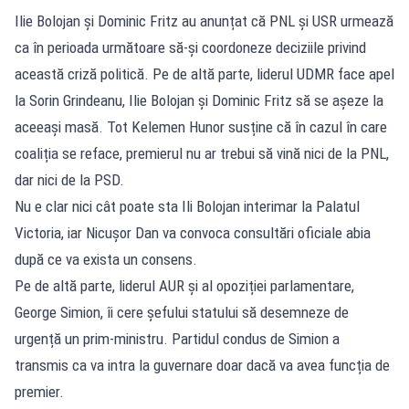
Ilie Bolojan și Dominic Fritz au anunțat că PNL și USR urmează
ca în perioada următoare să-și coordoneze deciziile privind
această criză politică. Pe de altă parte, liderul UDMR face apel
la Sorin Grindeanu, Ilie Bolojan și Dominic Fritz să se așeze la
aceeași masă. Tot Kelemen Hunor susține că în cazul în care
coaliția se reface, premierul nu ar trebui să vină nici de la PNL,
dar nici de la PSD.
Nu e clar nici cât poate sta Ili Bolojan interimar la Palatul
Victoria, iar Nicușor Dan va convoca consultări oficiale abia
după ce va exista un consens.
Pe de altă parte, liderul AUR și al opoziției parlamentare,
George Simion, îi cere șefului statului să desemneze de
urgență un prim-ministru. Partidul condus de Simion a
transmis ca va intra la guvernare doar dacă va avea funcția de
premier.