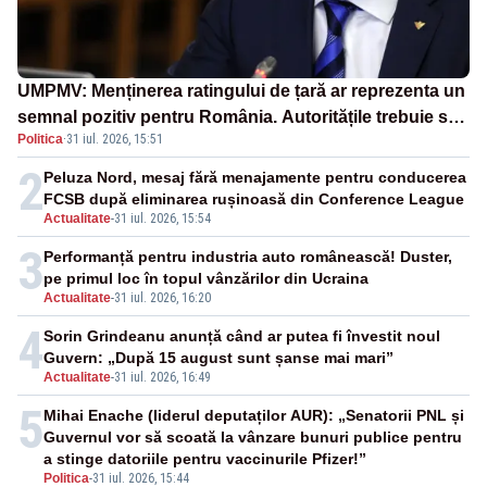
UMPMV: Menținerea ratingului de țară ar reprezenta un
semnal pozitiv pentru România. Autoritățile trebuie să
Politica
·
31 iul. 2026, 15:51
continue consolidarea stabilității economice și
financiare
2
Peluza Nord, mesaj fără menajamente pentru conducerea
FCSB după eliminarea rușinoasă din Conference League
Actualitate
-
31 iul. 2026, 15:54
3
Performanță pentru industria auto românească! Duster,
pe primul loc în topul vânzărilor din Ucraina
Actualitate
-
31 iul. 2026, 16:20
4
Sorin Grindeanu anunță când ar putea fi învestit noul
Guvern: „După 15 august sunt șanse mai mari”
Actualitate
-
31 iul. 2026, 16:49
5
Mihai Enache (liderul deputaților AUR): „Senatorii PNL și
Guvernul vor să scoată la vânzare bunuri publice pentru
a stinge datoriile pentru vaccinurile Pfizer!”
Politica
-
31 iul. 2026, 15:44