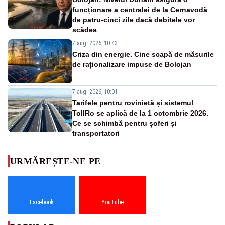
funcționare a centralei de la Cernavodă
de patru-cinci zile dacă debitele vor
scădea
7 aug. 2026, 10:43
Criza din energie. Cine scapă de măsurile
de raționalizare impuse de Bolojan
7 aug. 2026, 10:01
Tarifele pentru rovinietă și sistemul
TollRo se aplică de la 1 octombrie 2026.
Ce se schimbă pentru șoferi și
transportatori
URMĂREȘTE-NE PE
Facebook
YouTube