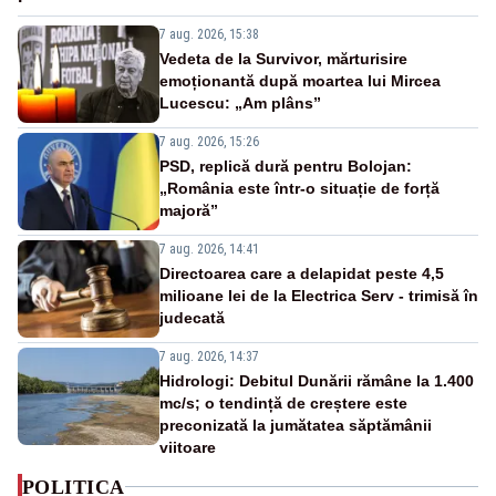
7 aug. 2026, 15:38
Vedeta de la Survivor, mărturisire
emoționantă după moartea lui Mircea
Lucescu: „Am plâns”
7 aug. 2026, 15:26
PSD, replică dură pentru Bolojan:
„România este într-o situație de forță
majoră”
7 aug. 2026, 14:41
Directoarea care a delapidat peste 4,5
milioane lei de la Electrica Serv - trimisă în
judecată
7 aug. 2026, 14:37
Hidrologi: Debitul Dunării rămâne la 1.400
mc/s; o tendință de creștere este
preconizată la jumătatea săptămânii
viitoare
POLITICA