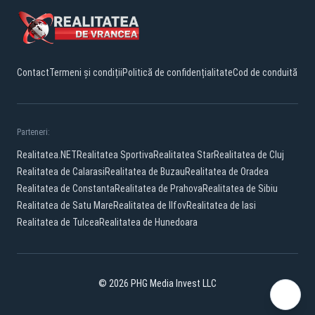
Contact
Termeni și condiții
Politică de confidențialitate
Cod de conduită
Parteneri:
Realitatea.NET
Realitatea Sportiva
Realitatea Star
Realitatea de Cluj
Realitatea de Calarasi
Realitatea de Buzau
Realitatea de Oradea
Realitatea de Constanta
Realitatea de Prahova
Realitatea de Sibiu
Realitatea de Satu Mare
Realitatea de Ilfov
Realitatea de Iasi
Realitatea de Tulcea
Realitatea de Hunedoara
© 2026 PHG Media Invest LLC
Facebook
YouTube