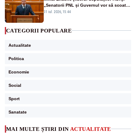
„Senatorii PNL și Guvernul vor să scoată
la vânzare bunuri publice pentru a stinge
31 iul. 2026, 15:44
datoriile pentru vaccinurile Pfizer!”
CATEGORII POPULARE
Actualitate
Politica
Economie
Social
Sport
Sanatate
MAI MULTE ȘTIRI DIN
ACTUALITATE