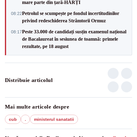
mare parte din țară-HĂRȚI
Petrolul se scumpește pe fondul incertitudinilor
08:22
privind redeschiderea Strâmtorii Ormuz
Peste 33.000 de candidați susțin examenul național
08:17
de Bacalaureat în sesiunea de toamnă: primele
rezultate, pe 18 august
Distribuie articolul
Mai multe articole despre
cub
.
ministerul sanatatii