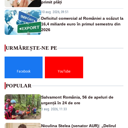
primit plăți
10 aug. 2026, 09:51
Deficitul comercial al României a scăzut la
16,4 miliarde euro în primul semestru din
2026
URMĂREȘTE-NE PE
Facebook
YouTube
POPULAR
Salvamont România, 56 de apeluri de
urgență în 24 de ore
3 aug. 2026, 11:33
Niculina Stelea (senator AUR): „Delirul