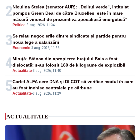
2
Niculina Stelea (senator AUR): „Delirul verde”, intitulat
pompos Green Deal de către Bruxelles, este în mare
măsură vinovat de prezumtiva apocalipsă energetică”
Politica
-
3 aug. 2026, 11:34
3
Se reiau negocierile dintre sindicate și partide pentru
noua lege a salarizării
Economie
-
3 aug. 2026, 11:36
4
Miruţă: Stânca din apropierea braţului Bala a fost
dislocată; s-au folosit 180 de kilograme de explozibil
Actualitate
-
3 aug. 2026, 11:40
5
Cartel ALFA cere DNA și DIICOT să verifice modul în care
au fost închise centralele pe cărbune
Actualitate
-
3 aug. 2026, 11:29
ACTUALITATE