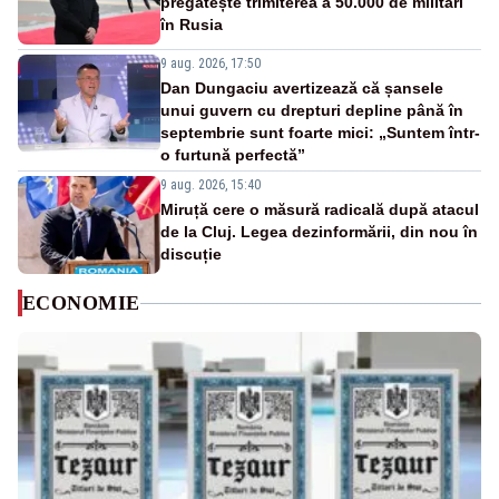
pregătește trimiterea a 50.000 de militari
în Rusia
9 aug. 2026, 17:50
Dan Dungaciu avertizează că șansele
unui guvern cu drepturi depline până în
septembrie sunt foarte mici: „Suntem într-
o furtună perfectă”
9 aug. 2026, 15:40
Miruță cere o măsură radicală după atacul
de la Cluj. Legea dezinformării, din nou în
discuție
ECONOMIE