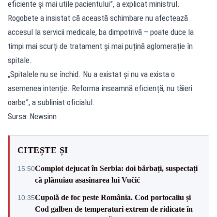
eficiente și mai utile pacientului”, a explicat ministrul.
Rogobete a insistat că această schimbare nu afectează
accesul la servicii medicale, ba dimpotrivă – poate duce la
timpi mai scurți de tratament și mai puțină aglomerație în
spitale.
„Spitalele nu se închid. Nu a existat și nu va exista o
asemenea intenție. Reforma înseamnă eficiență, nu tăieri
oarbe”, a subliniat oficialul.
Sursa: Newsinn
CITEȘTE ȘI
Complot dejucat în Serbia: doi bărbați, suspectați
15:50
că plănuiau asasinarea lui Vučić
Cupolă de foc peste România. Cod portocaliu și
10:35
Cod galben de temperaturi extrem de ridicate în