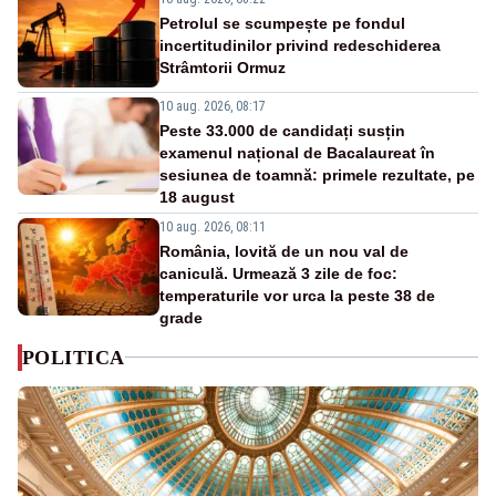
Petrolul se scumpește pe fondul
incertitudinilor privind redeschiderea
Strâmtorii Ormuz
10 aug. 2026, 08:17
Peste 33.000 de candidați susțin
examenul național de Bacalaureat în
sesiunea de toamnă: primele rezultate, pe
18 august
10 aug. 2026, 08:11
România, lovită de un nou val de
caniculă. Urmează 3 zile de foc:
temperaturile vor urca la peste 38 de
grade
POLITICA