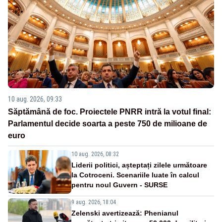
10 aug. 2026, 09:33
Săptămână de foc. Proiectele PNRR intră la votul final:
Parlamentul decide soarta a peste 750 de milioane de
euro
10 aug. 2026, 08:32
Liderii politici, așteptați zilele următoare
la Cotroceni. Scenariile luate în calcul
pentru noul Guvern - SURSE
9 aug. 2026, 18:04
Zelenski avertizează: Phenianul