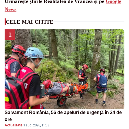
Urmărește știrile Realitatea de Vrancea și pe
Google
News
CELE MAI CITITE
1
Salvamont România, 56 de apeluri de urgență în 24 de
ore
Actualitate
·
3 aug. 2026, 11:33