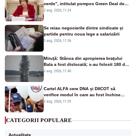
verde”, intitulat pompos Green Deal de
către Bruxelles, este în mare măsură
3 aug. 2026, 11:34
vinovat de prezumtiva apocalipsă
energetică”
Se reiau negocierile dintre sindicate și
partide pentru noua lege a salarizării
3 aug. 2026, 11:36
Miruţă: Stânca din apropierea braţului
Bala a fost dislocată; s-au folosit 180 de
kilograme de explozibil
3 aug. 2026, 11:40
Cartel ALFA cere DNA și DIICOT să
verifice modul în care au fost închise
centralele pe cărbune
3 aug. 2026, 11:29
CATEGORII POPULARE
Actualitate