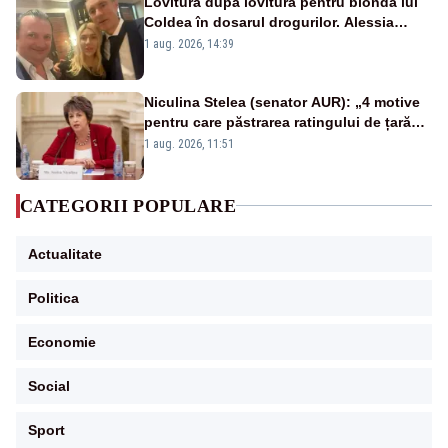
Lovitură după lovitură pentru blonda lui
Coldea în dosarul drogurilor. Alessia
Păcuraru explică decizia magistraților
1 aug. 2026, 14:39
Niculina Stelea (senator AUR): „4 motive
pentru care păstrarea ratingului de țară
nu este o reușită pentru Guvernul
1 aug. 2026, 11:51
Bolojan”
CATEGORII POPULARE
Actualitate
Politica
Economie
Social
Sport