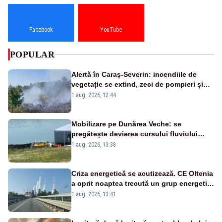
Facebook
YouTube
POPULAR
Alertă în Caraș-Severin: incendiile de
vegetație se extind, zeci de pompieri și
silvicultori se luptă cu flăcările - VIDEO
1 aug. 2026, 12:44
Mobilizare pe Dunărea Veche: se
pregătește devierea cursului fluviului
către Cernavodă – VIDEO
1 aug. 2026, 13:38
Criza energetică se acutizează. CE Oltenia
a oprit noaptea trecută un grup energetic
de la Rovinari
1 aug. 2026, 13:41