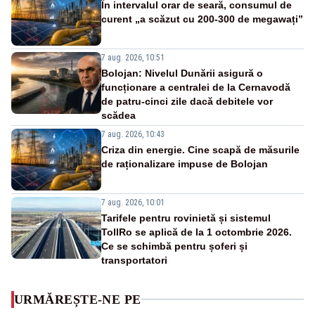
În intervalul orar de seară, consumul de
curent „a scăzut cu 200-300 de megawați”
7 aug. 2026, 10:51
Bolojan: Nivelul Dunării asigură o
funcționare a centralei de la Cernavodă
de patru-cinci zile dacă debitele vor
scădea
7 aug. 2026, 10:43
Criza din energie. Cine scapă de măsurile
de raționalizare impuse de Bolojan
7 aug. 2026, 10:01
Tarifele pentru rovinietă și sistemul
TollRo se aplică de la 1 octombrie 2026.
Ce se schimbă pentru șoferi și
transportatori
URMĂREȘTE-NE PE