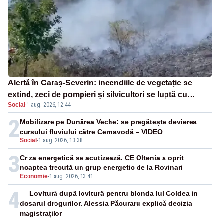
Alertă în Caraș-Severin: incendiile de vegetație se
extind, zeci de pompieri și silvicultori se luptă cu
Social
·
1 aug. 2026, 12:44
flăcările - VIDEO
2
Mobilizare pe Dunărea Veche: se pregătește devierea
cursului fluviului către Cernavodă – VIDEO
Social
-
1 aug. 2026, 13:38
3
Criza energetică se acutizează. CE Oltenia a oprit
noaptea trecută un grup energetic de la Rovinari
Economie
-
1 aug. 2026, 13:41
4
Lovitură după lovitură pentru blonda lui Coldea în
dosarul drogurilor. Alessia Păcuraru explică decizia
magistraților