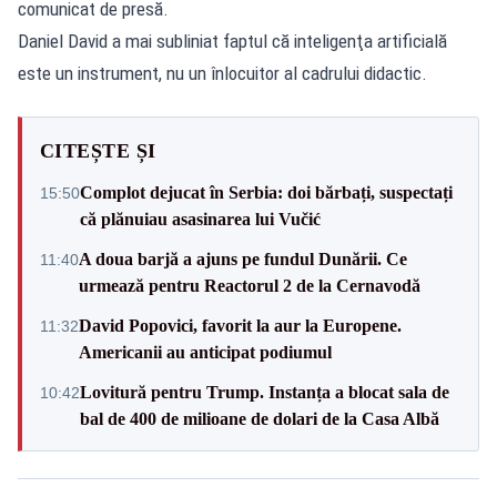
comunicat de presă.
Daniel David a mai subliniat faptul că inteligenţa artificială
este un instrument, nu un înlocuitor al cadrului didactic.
CITEȘTE ȘI
Complot dejucat în Serbia: doi bărbați, suspectați
15:50
că plănuiau asasinarea lui Vučić
A doua barjă a ajuns pe fundul Dunării. Ce
11:40
urmează pentru Reactorul 2 de la Cernavodă
David Popovici, favorit la aur la Europene.
11:32
Americanii au anticipat podiumul
Lovitură pentru Trump. Instanța a blocat sala de
10:42
bal de 400 de milioane de dolari de la Casa Albă