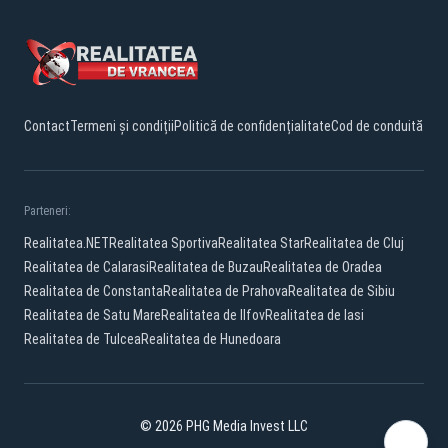
Contact
Termeni și condiții
Politică de confidențialitate
Cod de conduită
Parteneri:
Realitatea.NET
Realitatea Sportiva
Realitatea Star
Realitatea de Cluj
Realitatea de Calarasi
Realitatea de Buzau
Realitatea de Oradea
Realitatea de Constanta
Realitatea de Prahova
Realitatea de Sibiu
Realitatea de Satu Mare
Realitatea de Ilfov
Realitatea de Iasi
Realitatea de Tulcea
Realitatea de Hunedoara
© 2026 PHG Media Invest LLC
Facebook
YouTube