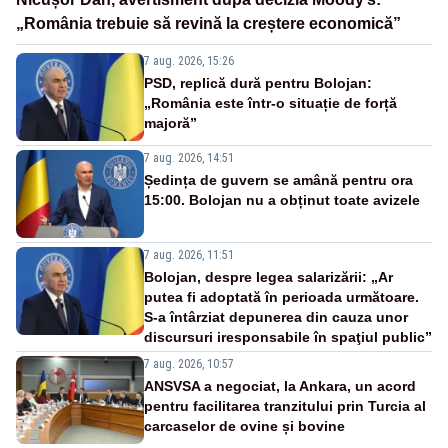
„România trebuie să revină la creștere economică”
7 aug. 2026, 15:26
PSD, replică dură pentru Bolojan:
„România este într-o situație de forță
majoră”
7 aug. 2026, 14:51
Ședința de guvern se amână pentru ora
15:00. Bolojan nu a obținut toate avizele
7 aug. 2026, 11:51
Bolojan, despre legea salarizării: „Ar
putea fi adoptată în perioada următoare.
S-a întârziat depunerea din cauza unor
discursuri iresponsabile în spaţiul public”
7 aug. 2026, 10:57
ANSVSA a negociat, la Ankara, un acord
pentru facilitarea tranzitului prin Turcia al
carcaselor de ovine și bovine