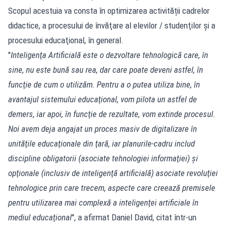
Scopul acestuia va consta în optimizarea activității cadrelor
didactice, a procesului de învăţare al elevilor / studenţilor şi a
procesului educaţional, în general.
"
Inteligenţa Artificială este o dezvoltare tehnologică care, în
sine, nu este bună sau rea, dar care poate deveni astfel, în
funcţie de cum o utilizăm. Pentru a o putea utiliza bine, în
avantajul sistemului educaţional, vom pilota un astfel de
demers, iar apoi, în funcţie de rezultate, vom extinde procesul.
Noi avem deja angajat un proces masiv de digitalizare în
unităţile educaţionale din ţară, iar planurile-cadru includ
discipline obligatorii (asociate tehnologiei informaţiei) şi
opţionale (inclusiv de inteligenţă artificială) asociate revoluţiei
tehnologice prin care trecem, aspecte care creează premisele
pentru utilizarea mai complexă a inteligenţei artificiale în
mediul educaţional
", a afirmat Daniel David, citat într-un