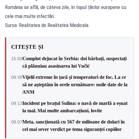
România se află, de câteva zile, în topul țărilor europene cu
cele mai multe infectări.
Sursa: Realitatea de Realitatea Medicala
CITEȘTE ȘI
Complot dejucat în Serbia: doi bărbați, suspectați
15:50
că plănuiau asasinarea lui Vučić
Vijelii extreme în țară și temperaturi de foc. La ce
08:38
să ne așteptăm în orele următoare: noile date de la
ANM
Incident pe brațul Sulina: o navă de marfă a eșuat
08:13
la mal. Mai multe ambarcațiuni, lovite
Meta, sancționată cu 567 de milioane de dolari în
08:07
cel mai sever verdict pe tema siguranței copiilor