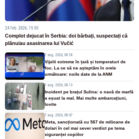
24 feb. 2026, 15:50
Complot dejucat în Serbia: doi bărbați, suspectați că
plănuiau asasinarea lui Vučić
7 aug. 2026, 08:38
Vijelii extreme în țară și temperaturi de
foc. La ce să ne așteptăm în orele
următoare: noile date de la ANM
7 aug. 2026, 08:13
Incident pe brațul Sulina: o navă de marfă
a eșuat la mal. Mai multe ambarcațiuni,
lovite
7 aug. 2026, 08:07
Meta, sancționată cu 567 de milioane de
dolari în cel mai sever verdict pe tema
siguranței copiilor