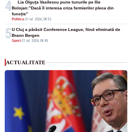
4
Lia Olguța Vasilescu pune tunurile pe Ilie
Bolojan:”Dacă îl interesa criza fermierilor pleca din
funcție”
Politica
-
31 iul. 2026, 08:53
5
U Cluj a părăsit Conference League, fiind eliminată de
Brann Bergen
Sport
-
31 iul. 2026, 08:45
ACTUALITATE