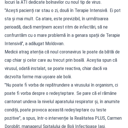
locuri la ATI dedicate bolnavilor cu noul tip de virus.
"Acești pacienți rar stau o zi, două în Terapie Intensivă. Ei pot
sta și mai mult. Ca atare, este previzibil, în următoarea
perioadă, dacă menținem acest ritm de infectări, să ne
confruntăm cu o mare problemă în a genara spații de Terapie
Intensivă", a adăugat Moldovan.
Medicii atrag atenția că noul coronavirus le poate da bătăi de
cap chiar și celor care au trecut prin boală. Aceștia spun că
virusul, odată instalat, se poate reactiva, chiar dacă va
dezvolta forme mai ușoare ale bolii.
"Nu poate fi vorba de repătrundere a virusului în organism, ci
poate fi vorba despre o redeșteptare. Se pare că el rămâne
cantonat undeva la nivelul aparatului respirator și, în anumite
condiții, poate provoca această redeșteptare cu teste
pozitive", a spus, într-o intervenție la Realitatea PLUS, Carmen
Dorobăț, managerul Spitalului de Boli Infecțioase Iași.