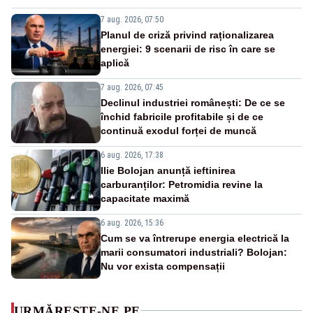
7 aug. 2026, 07:50
Planul de criză privind raționalizarea
energiei: 9 scenarii de risc în care se
aplică
7 aug. 2026, 07:45
Declinul industriei românești: De ce se
închid fabricile profitabile și de ce
continuă exodul forței de muncă
6 aug. 2026, 17:38
Ilie Bolojan anunță ieftinirea
carburanților: Petromidia revine la
capacitate maximă
6 aug. 2026, 15:36
Cum se va întrerupe energia electrică la
marii consumatori industriali? Bolojan:
Nu vor exista compensații
URMĂREȘTE-NE PE