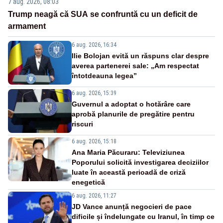
7 aug. 2026, 08:03
Trump neagă că SUA se confruntă cu un deficit de
armament
6 aug. 2026, 16:34
Ilie Bolojan evită un răspuns clar despre
averea partenerei sale: „Am respectat
întotdeauna legea”
6 aug. 2026, 15:39
Guvernul a adoptat o hotărâre care
aprobă planurile de pregătire pentru
riscuri
6 aug. 2026, 15:18
Ana Maria Păcuraru: Televiziunea
Poporului solicită investigarea deciziilor
luate în această perioadă de criză
enegetică
6 aug. 2026, 11:27
JD Vance anunță negocieri de pace
dificile și îndelungate cu Iranul, în timp ce