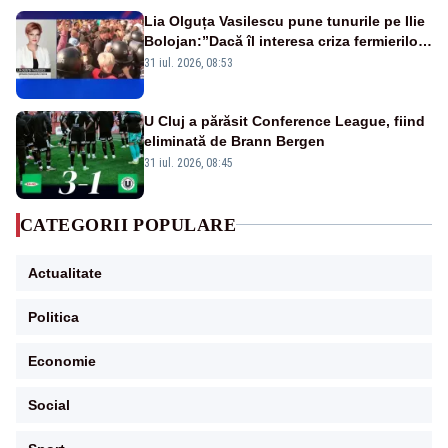
Lia Olguța Vasilescu pune tunurile pe Ilie
Bolojan:”Dacă îl interesa criza fermierilor
pleca din funcție”
31 iul. 2026, 08:53
U Cluj a părăsit Conference League, fiind
eliminată de Brann Bergen
31 iul. 2026, 08:45
CATEGORII POPULARE
Actualitate
Politica
Economie
Social