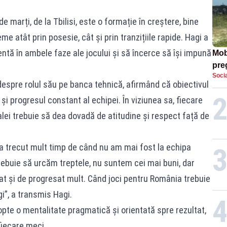
e marți, de la Tbilisi, este o formație în creștere, bine
e atât prin posesie, cât și prin tranzițiile rapide. Hagi a
entă în ambele faze ale jocului și să încerce să își impună
Mob
preg
Socia
căt
 despre rolul său pe banca tehnică, afirmând că obiectivul
 și progresul constant al echipei. În viziunea sa, fiecare
alei trebuie să dea dovadă de atitudine și respect față de
 a trecut mult timp de când nu am mai fost la echipa
Trebuie să urcăm treptele, nu suntem cei mai buni, dar
t și de progresat mult. Când joci pentru România trebuie
gi”, a transmis Hagi.
pte o mentalitate pragmatică și orientată spre rezultat,
 fiecare meci.