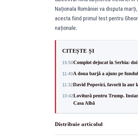
Naționala României va disputa marți, d
acesta fiind primul test pentru Gheo
naționale.
CITEȘTE ȘI
Complot dejucat în Serbia: doi 
15:50
A doua barjă a ajuns pe fundu
11:40
David Popovici, favorit la aur
11:32
Lovitură pentru Trump. Instanța
10:42
Casa Albă
Distribuie articolul