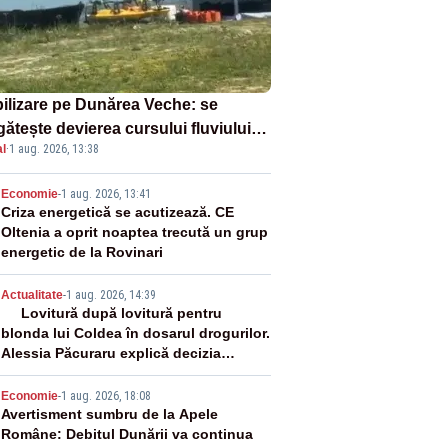
ilizare pe Dunărea Veche: se
ătește devierea cursului fluviului
l
·
1 aug. 2026, 13:38
re Cernavodă – VIDEO
2
Economie
-
1 aug. 2026, 13:41
Criza energetică se acutizează. CE
Oltenia a oprit noaptea trecută un grup
energetic de la Rovinari
3
Actualitate
-
1 aug. 2026, 14:39
Lovitură după lovitură pentru
blonda lui Coldea în dosarul drogurilor.
Alessia Păcuraru explică decizia
magistraților
4
Economie
-
1 aug. 2026, 18:08
Avertisment sumbru de la Apele
Române: Debitul Dunării va continua