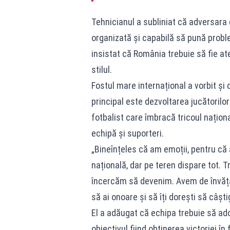
Tehnicianul a subliniat că adversara d
organizată și capabilă să pună problem
insistat că România trebuie să fie at
stilul.
Fostul mare internațional a vorbit și
principal este dezvoltarea jucătorilor
fotbalist care îmbracă tricoul națion
echipă și suporteri.
„Bineînțeles că am emoții, pentru că
națională, dar pe teren dispare tot. 
încercăm să devenim. Avem de învăța
să ai onoare și să îți dorești să câști
El a adăugat că echipa trebuie să ado
obiectivul fiind obținerea victoriei în