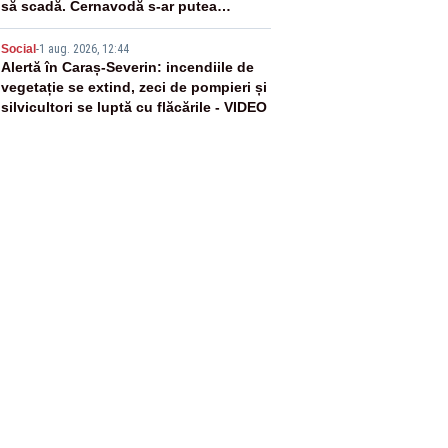
să scadă. Cernavodă s-ar putea
închide în 4 zile
5
Social
-
1 aug. 2026, 12:44
Alertă în Caraș-Severin: incendiile de
vegetație se extind, zeci de pompieri și
silvicultori se luptă cu flăcările - VIDEO