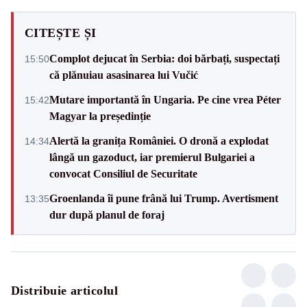
CITEȘTE ȘI
Complot dejucat în Serbia: doi bărbați, suspectați
15:50
că plănuiau asasinarea lui Vučić
Mutare importantă în Ungaria. Pe cine vrea Péter
15:42
Magyar la președinție
Alertă la granița României. O dronă a explodat
14:34
lângă un gazoduct, iar premierul Bulgariei a
convocat Consiliul de Securitate
Groenlanda îi pune frână lui Trump. Avertisment
13:35
dur după planul de foraj
Distribuie articolul