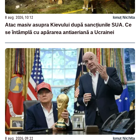
8 aug. 2026, 10:12
Ionuț Nichita
Atac masiv asupra Kievului după sancțiunile SUA. Ce
se întâmplă cu apărarea antiaeriană a Ucrainei
8 aug. 2026, 09:22
Ionuț Nichita