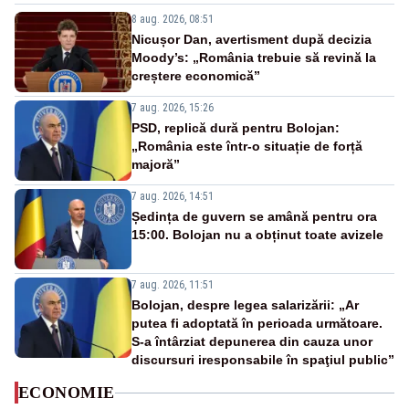
8 aug. 2026, 08:51
Nicușor Dan, avertisment după decizia
Moody’s: „România trebuie să revină la
creștere economică”
7 aug. 2026, 15:26
PSD, replică dură pentru Bolojan:
„România este într-o situație de forță
majoră”
7 aug. 2026, 14:51
Ședința de guvern se amână pentru ora
15:00. Bolojan nu a obținut toate avizele
7 aug. 2026, 11:51
Bolojan, despre legea salarizării: „Ar
putea fi adoptată în perioada următoare.
S-a întârziat depunerea din cauza unor
discursuri iresponsabile în spaţiul public”
ECONOMIE