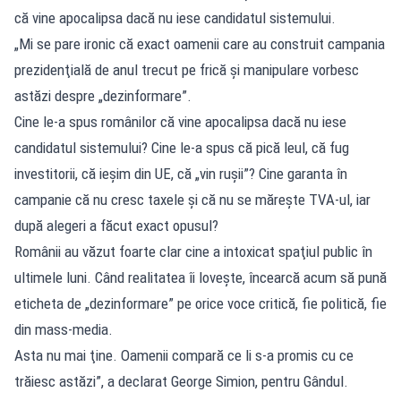
că vine apocalipsa dacă nu iese candidatul sistemului.
„Mi se pare ironic că exact oamenii care au construit campania
prezidenţială de anul trecut pe frică şi manipulare vorbesc
astăzi despre „dezinformare”.
Cine le-a spus românilor că vine apocalipsa dacă nu iese
candidatul sistemului? Cine le-a spus că pică leul, că fug
investitorii, că ieşim din UE, că „vin ruşii”? Cine garanta în
campanie că nu cresc taxele şi că nu se măreşte TVA-ul, iar
după alegeri a făcut exact opusul?
Românii au văzut foarte clar cine a intoxicat spaţiul public în
ultimele luni. Când realitatea îi loveşte, încearcă acum să pună
eticheta de „dezinformare” pe orice voce critică, fie politică, fie
din mass-media.
Asta nu mai ţine. Oamenii compară ce li s-a promis cu ce
trăiesc astăzi”, a declarat George Simion, pentru Gândul.