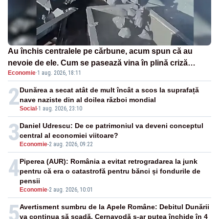
Au închis centralele pe cărbune, acum spun că au
nevoie de ele. Cum se pasează vina în plină criză
Economie
·
1 aug. 2026, 18:11
energetică
2
Dunărea a secat atât de mult încât a scos la suprafață
nave naziste din al doilea război mondial
Social
-
1 aug. 2026, 23:10
3
Daniel Udrescu: De ce patrimoniul va deveni conceptul
central al economiei viitoare?
Economie
-
2 aug. 2026, 09:22
4
Piperea (AUR): România a evitat retrogradarea la junk
pentru că era o catastrofă pentru bănci și fondurile de
pensii
Economie
-
2 aug. 2026, 10:01
5
Avertisment sumbru de la Apele Române: Debitul Dunării
va continua să scadă. Cernavodă s-ar putea închide în 4