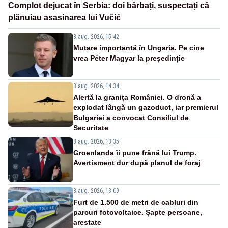
Complot dejucat în Serbia: doi bărbați, suspectați că
plănuiau asasinarea lui Vučić
8 aug. 2026, 15:42
Mutare importantă în Ungaria. Pe cine
vrea Péter Magyar la președinție
8 aug. 2026, 14:34
Alertă la granița României. O dronă a
explodat lângă un gazoduct, iar premierul
Bulgariei a convocat Consiliul de
Securitate
8 aug. 2026, 13:35
Groenlanda îi pune frână lui Trump.
Avertisment dur după planul de foraj
8 aug. 2026, 13:09
Furt de 1.500 de metri de cabluri din
parcuri fotovoltaice. Șapte persoane,
arestate