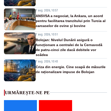
7 aug. 2026, 10:57
ANSVSA a negociat, la Ankara, un acord
pentru facilitarea tranzitului prin Turcia al
carcaselor de ovine și bovine
7 aug. 2026, 10:51
Bolojan: Nivelul Dunării asigură o
funcționare a centralei de la Cernavodă
de patru-cinci zile dacă debitele vor
scădea
7 aug. 2026, 10:43
Criza din energie. Cine scapă de măsurile
de raționalizare impuse de Bolojan
URMĂREȘTE-NE PE