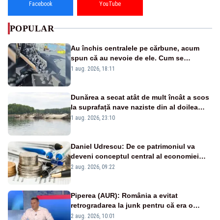
Facebook
YouTube
POPULAR
Au închis centralele pe cărbune, acum
spun că au nevoie de ele. Cum se
pasează vina în plină criză energetică
1 aug. 2026, 18:11
Dunărea a secat atât de mult încât a scos
la suprafață nave naziste din al doilea
război mondial
1 aug. 2026, 23:10
Daniel Udrescu: De ce patrimoniul va
deveni conceptul central al economiei
viitoare?
2 aug. 2026, 09:22
Piperea (AUR): România a evitat
retrogradarea la junk pentru că era o
catastrofă pentru bănci și fondurile de
2 aug. 2026, 10:01