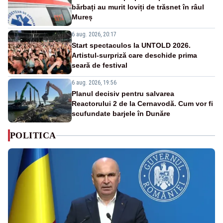
bărbați au murit loviți de trăsnet în râul
Mureș
6 aug. 2026, 20:17
Start spectaculos la UNTOLD 2026.
Artistul-surpriză care deschide prima
seară de festival
6 aug. 2026, 19:56
Planul decisiv pentru salvarea
Reactorului 2 de la Cernavodă. Cum vor fi
scufundate barjele în Dunăre
POLITICA