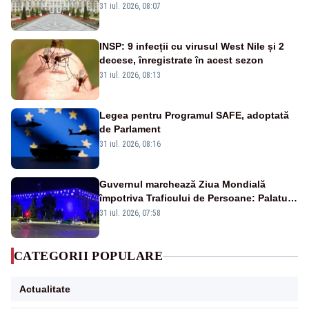
31 iul. 2026, 08:07
INSP: 9 infecții cu virusul West Nile și 2
decese, înregistrate în acest sezon
31 iul. 2026, 08:13
Legea pentru Programul SAFE, adoptată
de Parlament
31 iul. 2026, 08:16
Guvernul marchează Ziua Mondială
împotriva Traficului de Persoane: Palatul
Victoria, iluminat în albastru
31 iul. 2026, 07:58
CATEGORII POPULARE
Actualitate