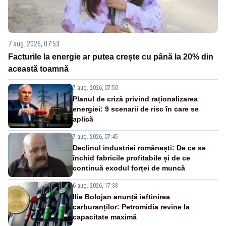
7 aug. 2026, 07:53
Facturile la energie ar putea crește cu până la 20% din
această toamnă
7 aug. 2026, 07:50
Planul de criză privind raționalizarea
energiei: 9 scenarii de risc în care se
aplică
7 aug. 2026, 07:45
Declinul industriei românești: De ce se
închid fabricile profitabile și de ce
continuă exodul forței de muncă
6 aug. 2026, 17:38
Ilie Bolojan anunță ieftinirea
carburanților: Petromidia revine la
capacitate maximă