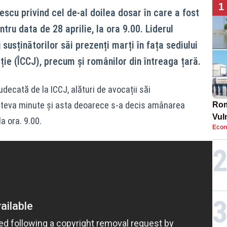
1
gescu privind cel de-al doilea dosar în care a fost
tru data de 28 aprilie, la ora 9.00. Liderul
susținătorilor săi prezenți marți în fața sediului
iție (ÎCCJ), precum și românilor din întreaga țară.
udecată de la ICCJ, alături de avocații săi
âteva minute și asta deoarece s-a decis amânarea
Rom
Vul
a ora. 9.00.
Econ
pun
cun