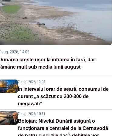
7 aug. 2026, 14:03
Dunărea crește ușor la intrarea în țară, dar
rămâne mult sub media lunii august
7 aug. 2026, 13:02
În intervalul orar de seară, consumul de
curent „a scăzut cu 200-300 de
megawați”
7 aug. 2026, 10:51
Bolojan: Nivelul Dunării asigură o
funcționare a centralei de la Cernavodă
de patru-cinci zile dacă debitele vor