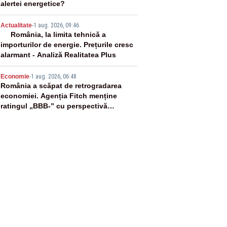
alertei energetice?
4
Actualitate
-
1 aug. 2026, 09:46
România, la limita tehnică a
importurilor de energie. Prețurile cresc
alarmant - Analiză Realitatea Plus
5
Economie
-
1 aug. 2026, 06:48
România a scăpat de retrogradarea
economiei. Agenția Fitch menține
ratingul „BBB-” cu perspectivă
negativă