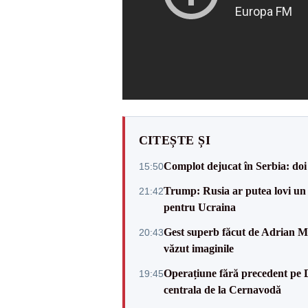
CITEȘTE ȘI
Complot dejucat în Serbia: doi 
15:50
Trump: Rusia ar putea lovi un
21:42
pentru Ucraina
Gest superb făcut de Adrian Mu
20:43
văzut imaginile
Operațiune fără precedent pe 
19:45
centrala de la Cernavodă