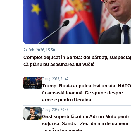
24 feb. 2026, 15:50
Complot dejucat în Serbia: doi bărbați, suspectaț
că plănuiau asasinarea lui Vučić
7 aug. 2026, 21:42
Trump: Rusia ar putea lovi un stat NATO
în această toamnă. Ce spune despre
armele pentru Ucraina
7 aug. 2026, 20:43
Gest superb făcut de Adrian Mutu pentr
soția sa, Sandra. Zeci de mii de oameni
au văzut imaginile