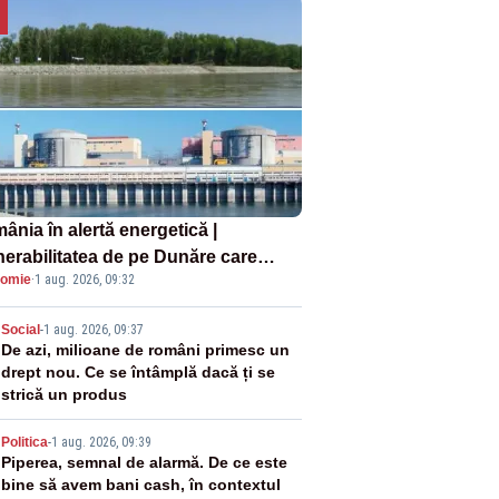
ânia în alertă energetică |
nerabilitatea de pe Dunăre care
omie
·
1 aug. 2026, 09:32
e în pericol Centrala Cernavodă era
oscută de pe vremea lui Ceaușescu
2
Social
-
1 aug. 2026, 09:37
De azi, milioane de români primesc un
drept nou. Ce se întâmplă dacă ți se
strică un produs
3
Politica
-
1 aug. 2026, 09:39
Piperea, semnal de alarmă. De ce este
bine să avem bani cash, în contextul