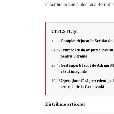
în continuare un dialog cu autoritățile
CITEȘTE ȘI
Complot dejucat în Serbia: doi 
15:50
Trump: Rusia ar putea lovi un
21:42
pentru Ucraina
Gest superb făcut de Adrian Mu
20:43
văzut imaginile
Operațiune fără precedent pe 
19:45
centrala de la Cernavodă
Distribuie articolul