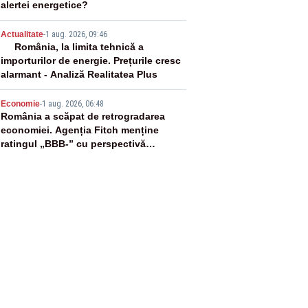
alertei energetice?
4
Actualitate
-
1 aug. 2026, 09:46
România, la limita tehnică a
importurilor de energie. Prețurile cresc
alarmant - Analiză Realitatea Plus
5
Economie
-
1 aug. 2026, 06:48
România a scăpat de retrogradarea
economiei. Agenția Fitch menține
ratingul „BBB-” cu perspectivă
negativă