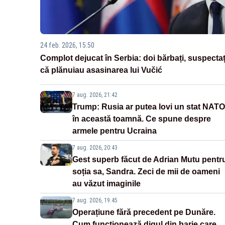
24 feb. 2026, 15:50
Complot dejucat în Serbia: doi bărbați, suspectaț
că plănuiau asasinarea lui Vučić
7 aug. 2026, 21:42
Trump: Rusia ar putea lovi un stat NATO
în această toamnă. Ce spune despre
armele pentru Ucraina
7 aug. 2026, 20:43
Gest superb făcut de Adrian Mutu pentr
soția sa, Sandra. Zeci de mii de oameni
au văzut imaginile
7 aug. 2026, 19:45
Operațiune fără precedent pe Dunăre.
Cum funcționează digul din barje care