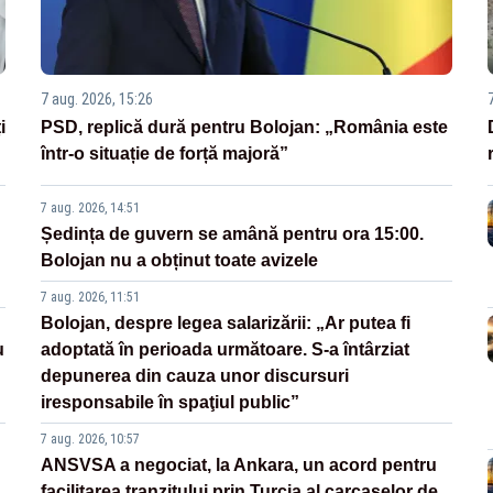
7 aug. 2026, 15:26
i
PSD, replică dură pentru Bolojan: „România este
într-o situație de forță majoră”
7 aug. 2026, 14:51
Ședința de guvern se amână pentru ora 15:00.
Bolojan nu a obținut toate avizele
7 aug. 2026, 11:51
Bolojan, despre legea salarizării: „Ar putea fi
u
adoptată în perioada următoare. S-a întârziat
depunerea din cauza unor discursuri
iresponsabile în spaţiul public”
7 aug. 2026, 10:57
ANSVSA a negociat, la Ankara, un acord pentru
facilitarea tranzitului prin Turcia al carcaselor de