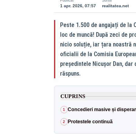
Publicat
Sursă
1 apr. 2026, 07:57
realitatea.net
Peste 1.500 de angajați de la 
loc de muncă! După zeci de pro
nicio soluție, iar țara noastră
oficialii de la Comisia European
președintele Nicușor Dan, dar d
răspuns.
CUPRINS
Concedieri masive și disperare
1
Protestele continuă
2