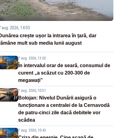
7 aug. 2026, 14:03
Dunărea crește ușor la intrarea în țară, dar
rămâne mult sub media lunii august
7 aug. 2026, 13:02
În intervalul orar de seară, consumul de
curent „a scăzut cu 200-300 de
megawați”
7 aug. 2026, 10:51
Bolojan: Nivelul Dunării asigură o
funcționare a centralei de la Cernavodă
de patru-cinci zile dacă debitele vor
scădea
7 aug. 2026, 10:43
Criza din energie. Cine scapă de