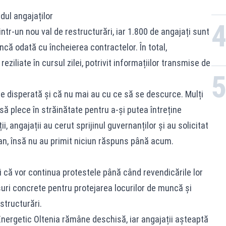
dul angajaților
ntr-un nou val de restructurări, iar 1.800 de angajați sunt
că odată cu încheierea contractelor. În total,
eziliate în cursul zilei, potrivit informațiilor transmise de
ie disperată și că nu mai au cu ce să se descurce. Mulți
l să plece în străinătate pentru a-și putea întreține
ii, angajații au cerut sprijinul guvernanților și au solicitat
an, însă nu au primit niciun răspuns până acum.
și că vor continua protestele până când revendicările lor
ăsuri concrete pentru protejarea locurilor de muncă și
structurări.
Energetic Oltenia rămâne deschisă, iar angajații așteaptă