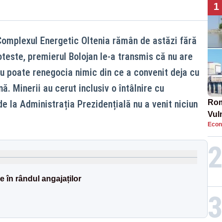
1
Complexul Energetic Oltenia rămân de astăzi fără
teste, premierul Bolojan le-a transmis că nu are
 nu poate renegocia nimic din ce a convenit deja cu
ă. Minerii au cerut inclusiv o întâlnire cu
e la Administrația Prezidențială nu a venit niciun
Rom
Vul
Econ
pun
cun
 în rândul angajaților