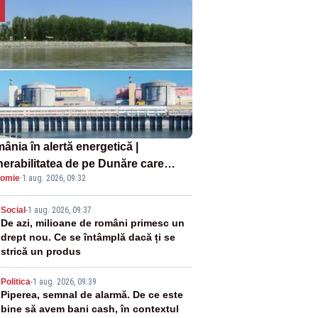
ânia în alertă energetică |
nerabilitatea de pe Dunăre care
omie
·
1 aug. 2026, 09:32
e în pericol Centrala Cernavodă era
oscută de pe vremea lui Ceaușescu
2
Social
-
1 aug. 2026, 09:37
De azi, milioane de români primesc un
drept nou. Ce se întâmplă dacă ți se
strică un produs
3
Politica
-
1 aug. 2026, 09:39
Piperea, semnal de alarmă. De ce este
bine să avem bani cash, în contextul