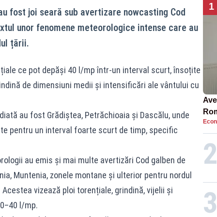
1
v au fost joi seară sub avertizare nowcasting Cod
extul unor fenomene meteorologice intense care au
l țării.
iale ce pot depăși 40 l/mp într-un interval scurt, însoțite
ndină de dimensiuni medii și intensificări ale vântului cu
Ave
Rom
ediată au fost Grădiștea, Petrăchioaia și Dascălu, unde
Econ
să 
 pentru un interval foarte scurt de timp, specific
în 4
ologii au emis și mai multe avertizări Cod galben de
nia, Muntenia, zonele montane și ulterior pentru nordul
Acestea vizează ploi torențiale, grindină, vijelii și
30–40 l/mp.