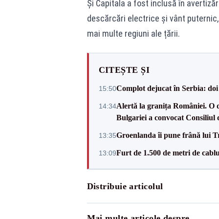
Și Capitala a fost inclusă în avertiză
descărcări electrice și vânt puternic,
mai multe regiuni ale țării.
CITEȘTE ȘI
Complot dejucat în Serbia: doi 
15:50
Alertă la granița României. O 
14:34
Bulgariei a convocat Consiliul 
Groenlanda îi pune frână lui 
13:35
Furt de 1.500 de metri de cablu
13:09
Distribuie articolul
Mai multe articole despre