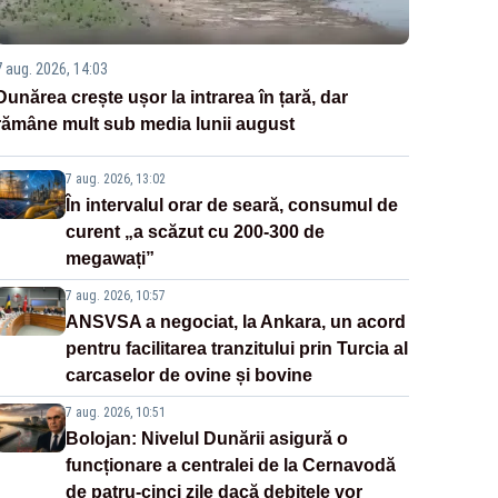
7 aug. 2026, 14:03
Dunărea crește ușor la intrarea în țară, dar
rămâne mult sub media lunii august
7 aug. 2026, 13:02
În intervalul orar de seară, consumul de
curent „a scăzut cu 200-300 de
megawați”
7 aug. 2026, 10:57
ANSVSA a negociat, la Ankara, un acord
pentru facilitarea tranzitului prin Turcia al
carcaselor de ovine și bovine
7 aug. 2026, 10:51
Bolojan: Nivelul Dunării asigură o
funcționare a centralei de la Cernavodă
de patru-cinci zile dacă debitele vor