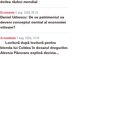
doilea război mondial
4
Economie
-
2 aug. 2026, 09:22
Daniel Udrescu: De ce patrimoniul va
deveni conceptul central al economiei
viitoare?
5
Actualitate
-
1 aug. 2026, 14:39
Lovitură după lovitură pentru
blonda lui Coldea în dosarul drogurilor.
Alessia Păcuraru explică decizia
magistraților