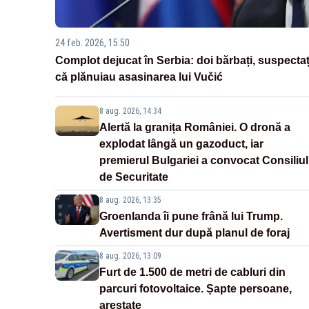
24 feb. 2026, 15:50
Complot dejucat în Serbia: doi bărbați, suspectaț
că plănuiau asasinarea lui Vučić
8 aug. 2026, 14:34
Alertă la granița României. O dronă a
explodat lângă un gazoduct, iar
premierul Bulgariei a convocat Consiliul
de Securitate
8 aug. 2026, 13:35
Groenlanda îi pune frână lui Trump.
Avertisment dur după planul de foraj
8 aug. 2026, 13:09
Furt de 1.500 de metri de cabluri din
parcuri fotovoltaice. Șapte persoane,
arestate