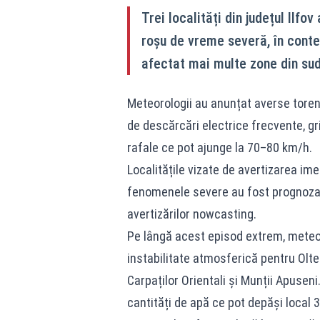
Trei localități din județul Ilfo
roșu de vreme severă, în cont
afectat mai multe zone din sudu
Meteorologii au anunțat averse torenț
de descărcări electrice frecvente, gri
rafale ce pot ajunge la 70–80 km/h.
Localitățile vizate de avertizarea im
fenomenele severe au fost prognozate
avertizărilor nowcasting.
Pe lângă acest episod extrem, meteor
instabilitate atmosferică pentru Olte
Carpaților Orientali și Munții Apuseni. 
cantități de apă ce pot depăși local 