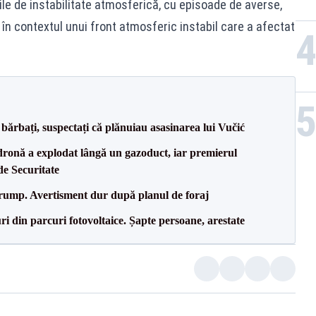
rile de instabilitate atmosferică, cu episoade de averse,
 în contextul unui front atmosferic instabil care a afectat
bărbați, suspectați că plănuiau asasinarea lui Vučić
dronă a explodat lângă un gazoduct, iar premierul
de Securitate
Trump. Avertisment dur după planul de foraj
ri din parcuri fotovoltaice. Șapte persoane, arestate