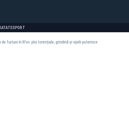
NATATE
SPORT
de furtuni în Ilfov: ploi torențiale, grindină și vijelii puternice