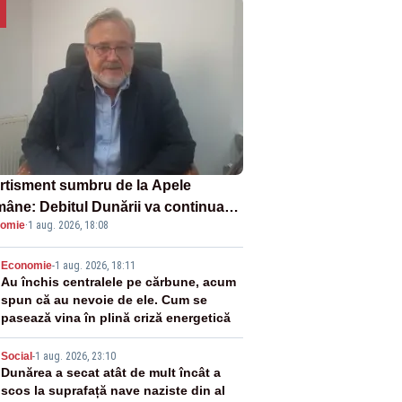
rtisment sumbru de la Apele
âne: Debitul Dunării va continua
omie
·
1 aug. 2026, 18:08
scadă. Cernavodă s-ar putea închide
 zile
2
Economie
-
1 aug. 2026, 18:11
Au închis centralele pe cărbune, acum
spun că au nevoie de ele. Cum se
pasează vina în plină criză energetică
3
Social
-
1 aug. 2026, 23:10
Dunărea a secat atât de mult încât a
scos la suprafață nave naziste din al