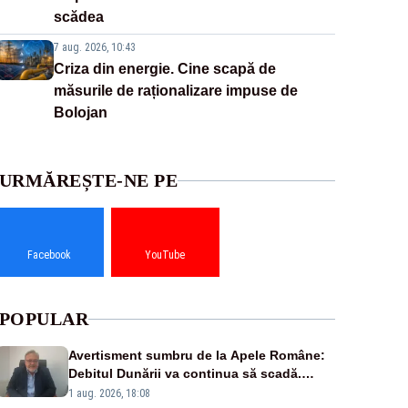
scădea
7 aug. 2026, 10:43
Criza din energie. Cine scapă de
măsurile de raționalizare impuse de
Bolojan
URMĂREȘTE-NE PE
Facebook
YouTube
POPULAR
Avertisment sumbru de la Apele Române:
Debitul Dunării va continua să scadă.
Cernavodă s-ar putea închide în 4 zile
1 aug. 2026, 18:08