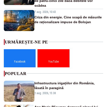
de patru-cinci zile dacă debitele vor
scădea
7 aug. 2026, 10:43
Criza din energie. Cine scapă de măsurile
de raționalizare impuse de Bolojan
URMĂREȘTE-NE PE
Facebook
YouTube
POPULAR
Infrastructura irigațiilor din România,
lăsată în paragină
2 aug. 2026, 15:38
Ana Maria Păcuraru demască planul lui