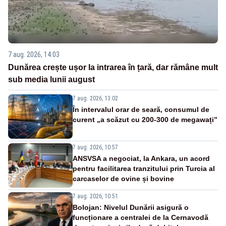
7 aug. 2026, 14:03
Dunărea crește ușor la intrarea în țară, dar rămâne mult
sub media lunii august
7 aug. 2026, 13:02
În intervalul orar de seară, consumul de
curent „a scăzut cu 200-300 de megawați”
7 aug. 2026, 10:57
ANSVSA a negociat, la Ankara, un acord
pentru facilitarea tranzitului prin Turcia al
carcaselor de ovine și bovine
7 aug. 2026, 10:51
Bolojan: Nivelul Dunării asigură o
funcționare a centralei de la Cernavodă