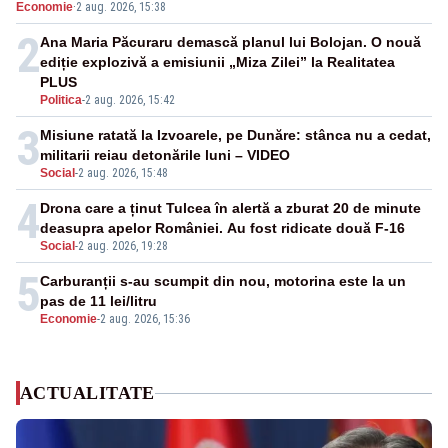
Economie
·
2 aug. 2026, 15:38
2
Ana Maria Păcuraru demască planul lui Bolojan. O nouă
ediție explozivă a emisiunii „Miza Zilei” la Realitatea
PLUS
Politica
-
2 aug. 2026, 15:42
3
Misiune ratată la Izvoarele, pe Dunăre: stânca nu a cedat,
militarii reiau detonările luni – VIDEO
Social
-
2 aug. 2026, 15:48
4
Drona care a ținut Tulcea în alertă a zburat 20 de minute
deasupra apelor României. Au fost ridicate două F-16
Social
-
2 aug. 2026, 19:28
5
Carburanții s-au scumpit din nou, motorina este la un
pas de 11 lei/litru
Economie
-
2 aug. 2026, 15:36
ACTUALITATE