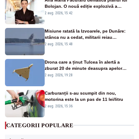
Bolojan. O nouă ediție explozivă a
emisiunii „Miza Zilei” la Realitatea PLUS
2 aug. 2026, 15:42
Misiune ratată la Izvoarele, pe Dunăre:
stânca nu a cedat, militarii reiau
detonările luni – VIDEO
2 aug. 2026, 15:48
Drona care a ținut Tulcea în alertă a
zburat 20 de minute deasupra apelor
României. Au fost ridicate două F-16
2 aug. 2026, 19:28
Carburanții s-au scumpit din nou,
motorina este la un pas de 11 lei/litru
2 aug. 2026, 15:36
CATEGORII POPULARE