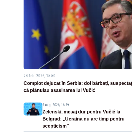
24 feb. 2026, 15:50
Complot dejucat în Serbia: doi bărbați, suspectaț
că plănuiau asasinarea lui Vučić
8 aug. 2026, 16:39
Zelenski, mesaj dur pentru Vučić la
Belgrad: „Ucraina nu are timp pentru
scepticism”