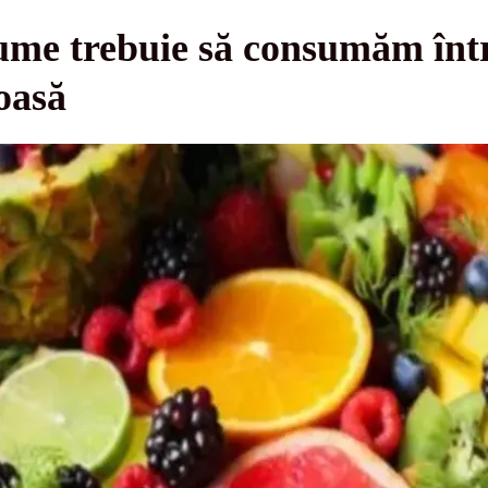
gume trebuie să consumăm într
oasă