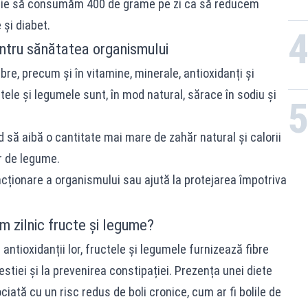
ebuie să consumăm 400 de grame pe zi ca să reducem
 și diabet.
entru sănătatea organismului
bre, precum și în vitamine, minerale, antioxidanți și
le și legumele sunt, în mod natural, sărace în sodiu și
nd să aibă o cantitate mai mare de zahăr natural și calorii
r de legume.
cționare a organismului sau ajută la protejarea împotriva
 zilnic fructe și legume?
antioxidanții lor, fructele și legumele furnizează fibre
estiei și la prevenirea constipației. Prezența unei diete
iată cu un risc redus de boli cronice, cum ar fi bolile de