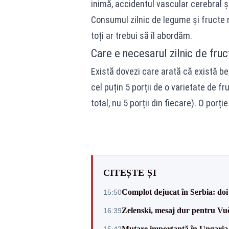
inimă, accidentul vascular cerebral ș
Consumul zilnic de legume și fructe
toți ar trebui să îl abordăm.
Care e necesarul zilnic de fru
Există dovezi care arată că există b
cel puțin 5 porții de o varietate de fr
total, nu 5 porții din fiecare). O por
CITEȘTE ȘI
Complot dejucat în Serbia: doi 
15:50
Zelenski, mesaj dur pentru Vuč
16:39
Mutare importantă în Ungaria. 