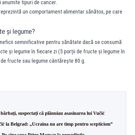
i anumite tipuri de cancer.
 reprezintă un comportament alimentar sănătos, pe care
cte și legume?
eneficii semnificative pentru sănătate dacă se consumă
ucte și legume în fiecare zi (5 porții de fructe și legume în
ție de fructe sau legume cântărește 80 g.
bărbați, suspectați că plănuiau asasinarea lui Vučić
ić la Belgrad: „Ucraina nu are timp pentru scepticism”
Pe cine vrea Péter Magyar la președinție