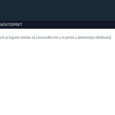
NATATE
SPORT
cte și legume trebuie să consumăm într-o zi pentru o alimentație sănătoasă