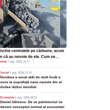
închis centralele pe cărbune, acum
n că au nevoie de ele. Cum se
omie
·
1 aug. 2026, 18:11
ează vina în plină criză energetică
2
Social
-
1 aug. 2026, 23:10
Dunărea a secat atât de mult încât a
scos la suprafață nave naziste din al
doilea război mondial
3
Economie
-
2 aug. 2026, 09:22
Daniel Udrescu: De ce patrimoniul va
deveni conceptul central al economiei