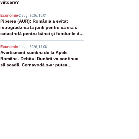
viitoare?
4
Economie
-
2 aug. 2026, 10:01
Piperea (AUR): România a evitat
retrogradarea la junk pentru că era o
catastrofă pentru bănci și fondurile de
pensii
5
Economie
-
1 aug. 2026, 18:08
Avertisment sumbru de la Apele
Române: Debitul Dunării va continua
să scadă. Cernavodă s-ar putea
închide în 4 zile