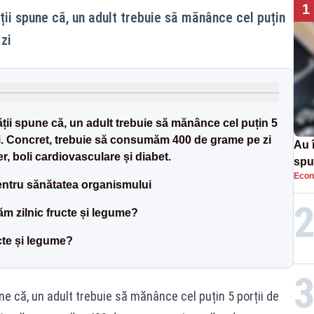
1
ii spune că, un adult trebuie să mănânce cel puțin
zi
ții spune că, un adult trebuie să mănânce cel puțin 5
 zi. Concret, trebuie să consumăm 400 de grame pe zi
Au 
, boli cardiovasculare și diabet.
spu
Econ
pas
pentru sănătatea organismului
m zilnic fructe și legume?
cte și legume?
e că, un adult trebuie să mănânce cel puțin 5 porții de