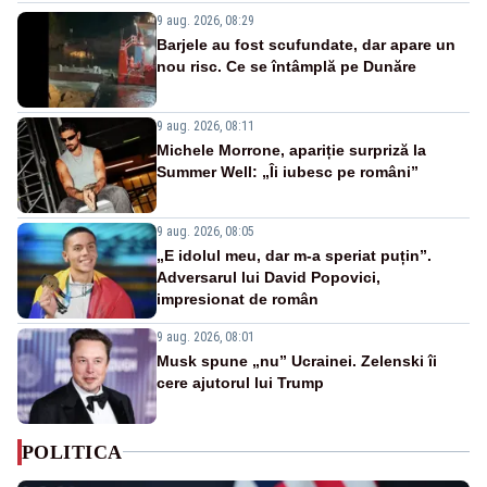
9 aug. 2026, 08:29
Barjele au fost scufundate, dar apare un
nou risc. Ce se întâmplă pe Dunăre
9 aug. 2026, 08:11
Michele Morrone, apariție surpriză la
Summer Well: „Îi iubesc pe români”
9 aug. 2026, 08:05
„E idolul meu, dar m-a speriat puțin”.
Adversarul lui David Popovici,
impresionat de român
9 aug. 2026, 08:01
Musk spune „nu” Ucrainei. Zelenski îi
cere ajutorul lui Trump
POLITICA