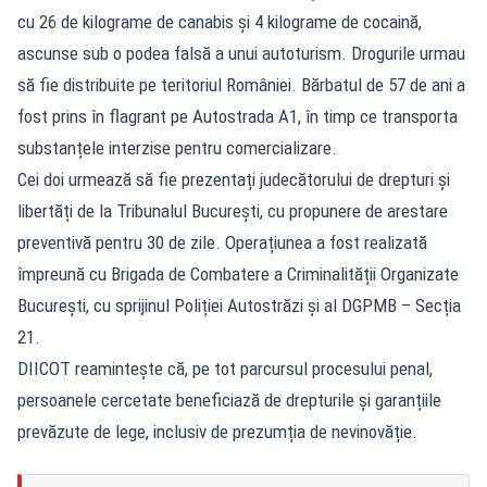
cu 26 de kilograme de canabis și 4 kilograme de cocaină,
ascunse sub o podea falsă a unui autoturism. Drogurile urmau
să fie distribuite pe teritoriul României. Bărbatul de 57 de ani a
fost prins în flagrant pe Autostrada A1, în timp ce transporta
substanțele interzise pentru comercializare.
Cei doi urmează să fie prezentați judecătorului de drepturi și
libertăți de la Tribunalul București, cu propunere de arestare
preventivă pentru 30 de zile. Operațiunea a fost realizată
împreună cu Brigada de Combatere a Criminalității Organizate
București, cu sprijinul Poliției Autostrăzi și al DGPMB – Secția
21.
DIICOT reamintește că, pe tot parcursul procesului penal,
persoanele cercetate beneficiază de drepturile și garanțiile
prevăzute de lege, inclusiv de prezumția de nevinovăție.