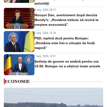
autorități
8 aug. 2026, 08:51
Nicușor Dan, avertisment după decizia
Moody’s: „România trebuie să revină la
creștere economică”
7 aug. 2026, 15:26
PSD, replică dură pentru Bolojan:
„România este într-o situație de forță
majoră”
7 aug. 2026, 14:51
Ședința de guvern se amână pentru ora
15:00. Bolojan nu a obținut toate avizele
ECONOMIE