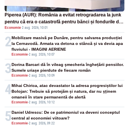
Piperea (AUR): România a evitat retrogradarea la junk
pentru că era o catastrofă pentru bănci și fondurile de
Economie
·
2 aug. 2026, 10:01
pensii
2
Mobilizare masivă pe Dunăre, pentru salvarea producției
la Cernavodă. Armata va detona o stâncă și va devia apa
fluviului - IMAGINI AERIENE
Economie
-
2 aug. 2026, 10:07
3
Dorina Barcari dă în vileag șmecheria înghețării pensiilor.
Sumele uriașe pierdute de fiecare român
Economie
-
2 aug. 2026, 10:09
4
Mihai Chirica, atac devastator la adresa progresiștilor lui
Bolojan: Trebuie să protejăm și natura, dar nu șținem
omaneii în stare permanentă de alertă
Economie
-
2 aug. 2026, 10:12
5
Daniel Udrescu: De ce patrimoniul va deveni conceptul
central al economiei viitoare?
Economie
-
2 aug. 2026, 09:22