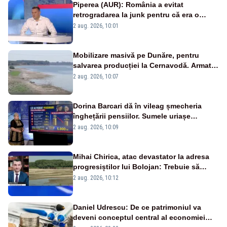
Piperea (AUR): România a evitat
retrogradarea la junk pentru că era o
catastrofă pentru bănci și fondurile de
2 aug. 2026, 10:01
pensii
Mobilizare masivă pe Dunăre, pentru
salvarea producției la Cernavodă. Armata
va detona o stâncă și va devia apa
2 aug. 2026, 10:07
fluviului - IMAGINI AERIENE
Dorina Barcari dă în vileag șmecheria
înghețării pensiilor. Sumele uriașe
pierdute de fiecare român
2 aug. 2026, 10:09
Mihai Chirica, atac devastator la adresa
progresiștilor lui Bolojan: Trebuie să
protejăm și natura, dar nu șținem omaneii
2 aug. 2026, 10:12
în stare permanentă de alertă
Daniel Udrescu: De ce patrimoniul va
deveni conceptul central al economiei