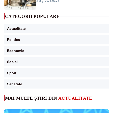
viitoare?
2 aug. 2026, 09:22
CATEGORII POPULARE
Actualitate
Politica
Economie
Social
Sport
Sanatate
MAI MULTE ȘTIRI DIN
ACTUALITATE