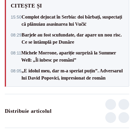
CITEȘTE ȘI
Complot dejucat în Serbia: doi bărbați, suspectați
15:50
că plănuiau asasinarea lui Vučić
Barjele au fost scufundate, dar apare un nou risc.
08:29
Ce se întâmplă pe Dunăre
Michele Morrone, apariție surpriză la Summer
08:11
Well: „Îi iubesc pe români”
„E idolul meu, dar m-a speriat puțin”. Adversarul
08:05
lui David Popovici, impresionat de român
Distribuie articolul