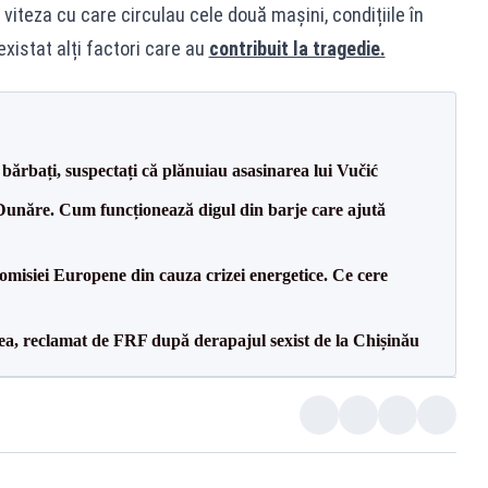
iteza cu care circulau cele două mașini, condițiile în
xistat alți factori care au
contribuit la tragedie.
bărbați, suspectați că plănuiau asasinarea lui Vučić
Dunăre. Cum funcționează digul din barje care ajută
isiei Europene din cauza crizei energetice. Ce cere
a, reclamat de FRF după derapajul sexist de la Chișinău