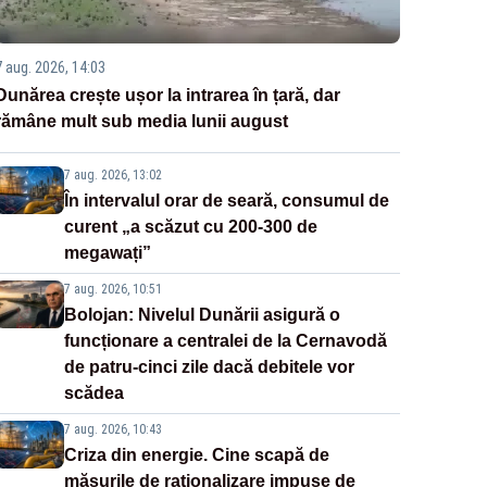
7 aug. 2026, 14:03
Dunărea crește ușor la intrarea în țară, dar
rămâne mult sub media lunii august
7 aug. 2026, 13:02
În intervalul orar de seară, consumul de
curent „a scăzut cu 200-300 de
megawați”
7 aug. 2026, 10:51
Bolojan: Nivelul Dunării asigură o
funcționare a centralei de la Cernavodă
de patru-cinci zile dacă debitele vor
scădea
7 aug. 2026, 10:43
Criza din energie. Cine scapă de
măsurile de raționalizare impuse de