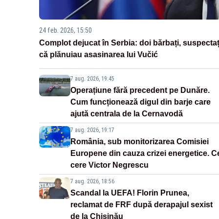
24 feb. 2026, 15:50
Complot dejucat în Serbia: doi bărbați, suspectaț
că plănuiau asasinarea lui Vučić
7 aug. 2026, 19:45
Operațiune fără precedent pe Dunăre.
Cum funcționează digul din barje care
ajută centrala de la Cernavodă
7 aug. 2026, 19:17
România, sub monitorizarea Comisiei
Europene din cauza crizei energetice. C
cere Victor Negrescu
7 aug. 2026, 18:56
Scandal la UEFA! Florin Prunea,
reclamat de FRF după derapajul sexist
de la Chișinău