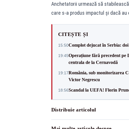
Anchetatorii urmează să stabilească v
care s-a produs impactul și dacă au e
CITEȘTE ȘI
Complot dejucat în Serbia: doi 
15:50
Operațiune fără precedent pe 
19:45
centrala de la Cernavodă
România, sub monitorizarea Com
19:17
Victor Negrescu
Scandal la UEFA! Florin Prune
18:56
Distribuie articolul
Mai multe articole despre