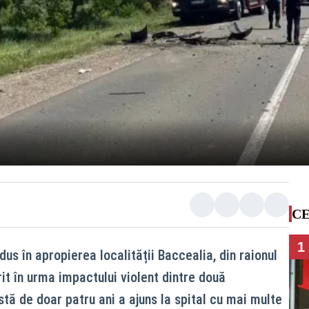
CE
1
dus în apropierea localității Baccealia, din raionul
t în urma impactului violent dintre două
rstă de doar patru ani a ajuns la spital cu mai multe