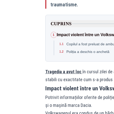
traumatisme.
CUPRINS
Impact violent între un Volks
1
Copilul a fost preluat de amb
1.1
Poliția a deschis o anchetă
1.2
Tragedia a avut loc
în cursul zilei de
stabili cu exactitate cum s-a produs 
Impact violent între un Volks
Potrivit informațiilor oferite de poli
și o mașină marca Dacia.
Volkswagenul era condus de un bărbat