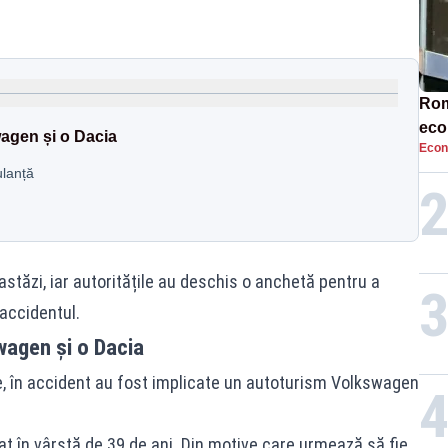
Rom
eco
wagen și o Dacia
Econ
rat
ulanță
neg
 astăzi, iar autoritățile au deschis o anchetă pentru a
accidentul.
wagen și o Dacia
ție, în accident au fost implicate un autoturism Volkswagen
 în vârstă de 39 de ani. Din motive care urmează să fie