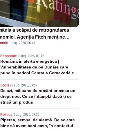
ânia a scăpat de retrogradarea
nomiei. Agenția Fitch menține
omie
·
1 aug. 2026, 06:48
ingul „BBB-” cu perspectivă
ativă
2
Economie
-
1 aug. 2026, 09:32
România în alertă energetică |
Vulnerabilitatea de pe Dunăre care
pune în pericol Centrala Cernavodă era
cunoscută de pe vremea lui Ceaușescu
3
Social
-
1 aug. 2026, 09:37
De azi, milioane de români primesc un
drept nou. Ce se întâmplă dacă ți se
strică un produs
4
Politica
-
1 aug. 2026, 09:39
Piperea, semnal de alarmă. De ce este
bine să avem bani cash, în contextul