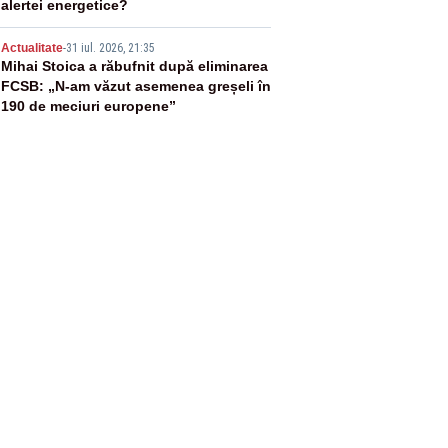
alertei energetice?
5
Actualitate
-
31 iul. 2026, 21:35
Mihai Stoica a răbufnit după eliminarea
FCSB: „N-am văzut asemenea greșeli în
190 de meciuri europene”