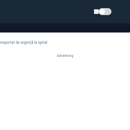
Schimba tema
ansportat de urgență la spital
Advertising