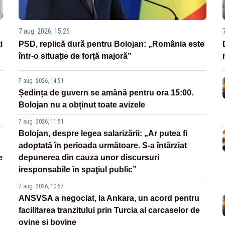
7 aug. 2026, 15:26
i
PSD, replică dură pentru Bolojan: „România este
într-o situație de forță majoră”
7 aug. 2026, 14:51
Ședința de guvern se amână pentru ora 15:00.
Bolojan nu a obținut toate avizele
7 aug. 2026, 11:51
Bolojan, despre legea salarizării: „Ar putea fi
adoptată în perioada următoare. S-a întârziat
e
depunerea din cauza unor discursuri
iresponsabile în spaţiul public”
7 aug. 2026, 10:57
ANSVSA a negociat, la Ankara, un acord pentru
facilitarea tranzitului prin Turcia al carcaselor de
ovine și bovine