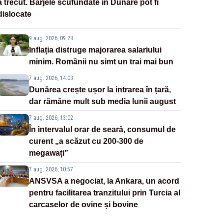
a trecut. Barjele scufundate în Dunăre pot fi
dislocate
9 aug. 2026, 09:28
Inflația distruge majorarea salariului
minim. Românii nu simt un trai mai bun
7 aug. 2026, 14:03
Dunărea crește ușor la intrarea în țară,
dar rămâne mult sub media lunii august
7 aug. 2026, 13:02
În intervalul orar de seară, consumul de
curent „a scăzut cu 200-300 de
megawați”
7 aug. 2026, 10:57
ANSVSA a negociat, la Ankara, un acord
pentru facilitarea tranzitului prin Turcia al
carcaselor de ovine și bovine