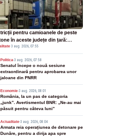
tricții pentru camioanele de peste
tone în aceste județe din țară:
litate
·
3 aug. 2026, 07:55
ulația este interzisă luni, între orele
0 și 20:00
2
Politica
-
3 aug. 2026, 07:58
Senatul începe o nouă sesiune
extraordinară pentru aprobarea unor
jaloane din PNRR
3
Economie
-
3 aug. 2026, 08:01
România, la un pas de categoria
„junk”. Avertismentul BNR: „Ne-au mai
păsuit pentru câteva luni”
4
Actualitate
-
3 aug. 2026, 08:04
Armata reia operațiunea de detonare pe
Dunăre, pentru a dirija apa spre