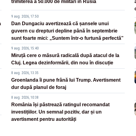
trimiterea a 50.000 de militari în Rusia
9 aug. 2026, 17:50
a
Dan Dungaciu avertizează că șansele unui
guvern cu drepturi depline până în septembrie
sunt foarte mici: „Suntem într-o furtună perfectă”
9 aug. 2026, 15:40
Miruță cere o măsură radicală după atacul de la
Cluj. Legea dezinformării, din nou în discuție
8 aug. 2026, 13:35
Groenlanda îi pune frână lui Trump. Avertisment
dur după planul de foraj
8 aug. 2026, 10:38
România își păstrează ratingul recomandat
investițiilor. Un semnal pozitiv, dar și un
avertisment pentru autorități