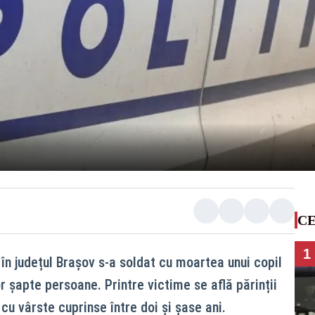
CE
1
în județul Brașov s-a soldat cu moartea unui copil
or șapte persoane. Printre victime se află părinții
i, cu vârste cuprinse între doi și șase ani.