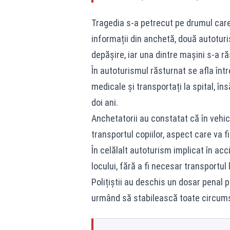
Tragedia s-a petrecut pe drumul care 
informații din anchetă, două autoturi
depășire, iar una dintre mașini s-a ră
În autoturismul răsturnat se afla într
medicale și transportați la spital, îns
doi ani.
Anchetatorii au constatat că în vehi
transportul copiilor, aspect care va fi
În celălalt autoturism implicat în acci
locului, fără a fi necesar transportul l
Polițiștii au deschis un dosar penal 
urmând să stabilească toate circumst