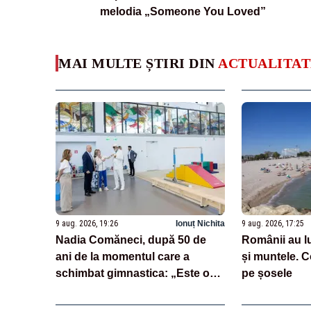
melodia „Someone You Loved”
MAI MULTE ȘTIRI DIN
ACTUALITAT
9 aug. 2026, 19:26
Ionuț Nichita
9 aug. 2026, 17:25
Nadia Comăneci, după 50 de
Românii au lua
ani de la momentul care a
și muntele. 
schimbat gimnastica: „Este o
pe șosele
mare onoare”