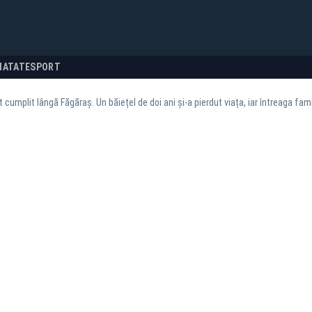
NATATE
SPORT
 cumplit lângă Făgăraș. Un băiețel de doi ani și-a pierdut viața, iar întreaga famil