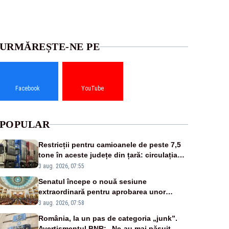
URMĂREȘTE-NE PE
Facebook
YouTube
POPULAR
Restricții pentru camioanele de peste 7,5
tone în aceste județe din țară: circulația
este interzisă luni, între orele 12:00 și
3 aug. 2026, 07:55
20:00
Senatul începe o nouă sesiune
extraordinară pentru aprobarea unor
jaloane din PNRR
3 aug. 2026, 07:58
România, la un pas de categoria „junk”.
Avertismentul BNR: „Ne-au mai păsuit