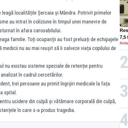
leagă localitățile Șercaia și Mândra. Potrivit primelor
sme au intrat în coliziune în timpul unei manevre de
sturnat în afara carosabilului.
Res
7,5 
eaga familie. Toți ocupanții au fost preluați de echipajele
Actua
circ
ă medicii nu au mai reușit să îi salveze viața copilului de
12:0
cul nu existau sisteme speciale de retenție pentru
 analizat în cadrul cercetărilor.
dent, trei persoane au primit îngrijiri medicale la fața
a spital.
pentru ucidere din culpă și vătămare corporală din culpă,
anțele în care s-a produs tragedia.