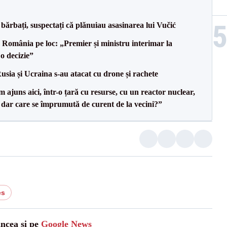
bărbați, suspectați că plănuiau asasinarea lui Vučić
e România pe loc: „Premier și ministru interimar la
o decizie”
usia și Ucraina s-au atacat cu drone și rachete
uns aici, într-o țară cu resurse, cu un reactor nuclear,
, dar care se împrumută de curent de la vecini?”
es
ancea și pe
Google News