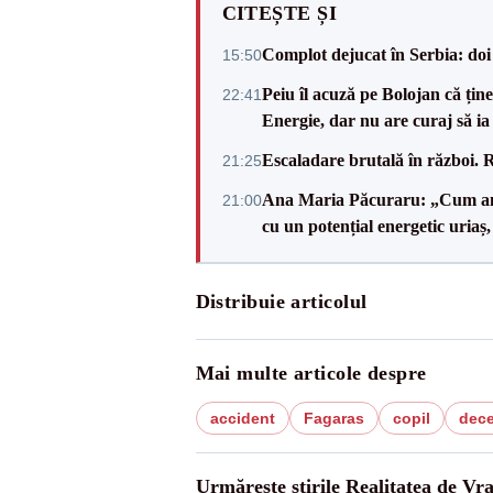
CITEȘTE ȘI
Complot dejucat în Serbia: doi 
15:50
Peiu îl acuză pe Bolojan că țin
22:41
Energie, dar nu are curaj să ia 
Escaladare brutală în război. R
21:25
Ana Maria Păcuraru: „Cum am aj
21:00
cu un potențial energetic uriaș
Distribuie articolul
Mai multe articole despre
accident
Fagaras
copil
dec
Urmărește știrile Realitatea de Vr