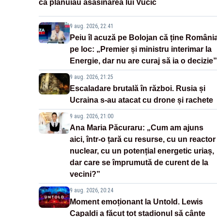
că plănuiau asasinarea lui Vučić
9 aug. 2026, 22:41
Peiu îl acuză pe Bolojan că ține Români
pe loc: „Premier și ministru interimar la
Energie, dar nu are curaj să ia o decizie”
9 aug. 2026, 21:25
Escaladare brutală în război. Rusia și
Ucraina s-au atacat cu drone și rachete
9 aug. 2026, 21:00
Ana Maria Păcuraru: „Cum am ajuns
aici, într-o țară cu resurse, cu un reactor
nuclear, cu un potențial energetic uriaș,
dar care se împrumută de curent de la
vecini?”
9 aug. 2026, 20:24
Moment emoționant la Untold. Lewis
Capaldi a făcut tot stadionul să cânte