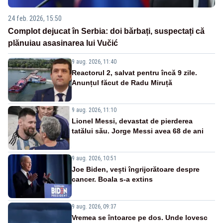
24 feb. 2026, 15:50
Complot dejucat în Serbia: doi bărbați, suspectați că
plănuiau asasinarea lui Vučić
9 aug. 2026, 11:40
Reactorul 2, salvat pentru încă 9 zile.
Anunțul făcut de Radu Miruță
9 aug. 2026, 11:10
Lionel Messi, devastat de pierderea
tatălui său. Jorge Messi avea 68 de ani
9 aug. 2026, 10:51
Joe Biden, vești îngrijorătoare despre
cancer. Boala s-a extins
9 aug. 2026, 09:37
Vremea se întoarce pe dos. Unde lovesc