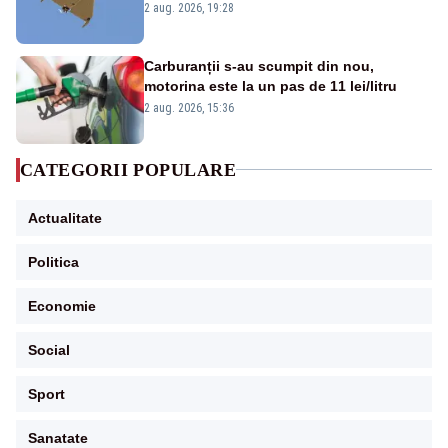
României. Au fost ridicate două F-16
2 aug. 2026, 19:28
Carburanții s-au scumpit din nou,
motorina este la un pas de 11 lei/litru
2 aug. 2026, 15:36
CATEGORII POPULARE
Actualitate
Politica
Economie
Social
Sport
Sanatate