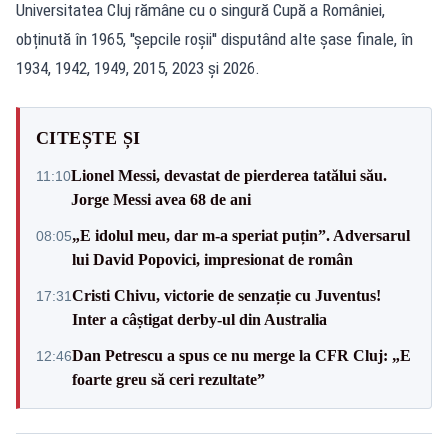
Universitatea Cluj rămâne cu o singură Cupă a României,
obținută în 1965, ''șepcile roșii'' disputând alte șase finale, în
1934, 1942, 1949, 2015, 2023 și 2026.
CITEȘTE ȘI
Lionel Messi, devastat de pierderea tatălui său.
11:10
Jorge Messi avea 68 de ani
„E idolul meu, dar m-a speriat puțin”. Adversarul
08:05
lui David Popovici, impresionat de român
Cristi Chivu, victorie de senzație cu Juventus!
17:31
Inter a câștigat derby-ul din Australia
Dan Petrescu a spus ce nu merge la CFR Cluj: „E
12:46
foarte greu să ceri rezultate”