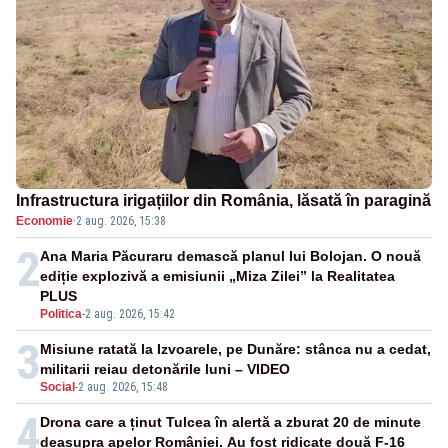
Infrastructura irigațiilor din România, lăsată în paragină
Economie
·
2 aug. 2026, 15:38
2
Ana Maria Păcuraru demască planul lui Bolojan. O nouă
ediție explozivă a emisiunii „Miza Zilei” la Realitatea
PLUS
Politica
-
2 aug. 2026, 15:42
3
Misiune ratată la Izvoarele, pe Dunăre: stânca nu a cedat,
militarii reiau detonările luni – VIDEO
Social
-
2 aug. 2026, 15:48
4
Drona care a ținut Tulcea în alertă a zburat 20 de minute
deasupra apelor României. Au fost ridicate două F-16