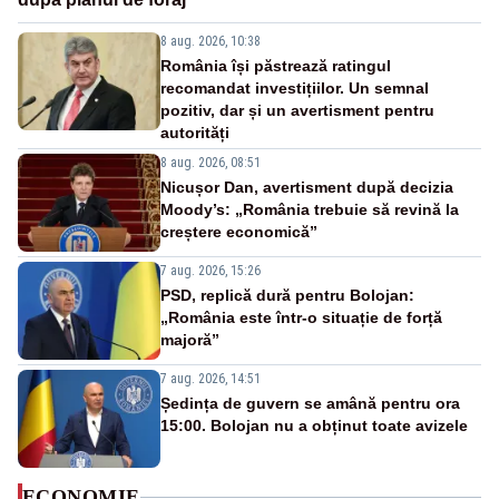
8 aug. 2026, 10:38
România își păstrează ratingul
recomandat investițiilor. Un semnal
pozitiv, dar și un avertisment pentru
autorități
8 aug. 2026, 08:51
Nicușor Dan, avertisment după decizia
Moody’s: „România trebuie să revină la
creștere economică”
7 aug. 2026, 15:26
PSD, replică dură pentru Bolojan:
„România este într-o situație de forță
majoră”
7 aug. 2026, 14:51
Ședința de guvern se amână pentru ora
15:00. Bolojan nu a obținut toate avizele
ECONOMIE