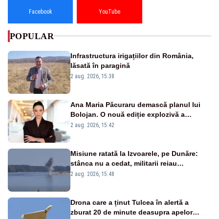
Facebook
YouTube
POPULAR
Infrastructura irigațiilor din România,
lăsată în paragină
2 aug. 2026, 15:38
Ana Maria Păcuraru demască planul lui
Bolojan. O nouă ediție explozivă a
emisiunii „Miza Zilei” la Realitatea PLUS
2 aug. 2026, 15:42
Misiune ratată la Izvoarele, pe Dunăre:
stânca nu a cedat, militarii reiau
detonările luni – VIDEO
2 aug. 2026, 15:48
Drona care a ținut Tulcea în alertă a
zburat 20 de minute deasupra apelor