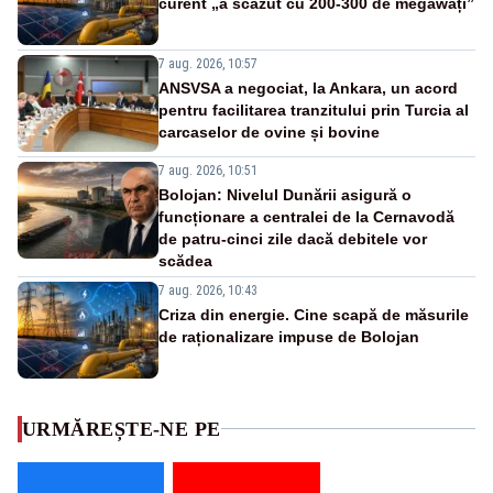
curent „a scăzut cu 200-300 de megawați”
7 aug. 2026, 10:57
ANSVSA a negociat, la Ankara, un acord
pentru facilitarea tranzitului prin Turcia al
carcaselor de ovine și bovine
7 aug. 2026, 10:51
Bolojan: Nivelul Dunării asigură o
funcționare a centralei de la Cernavodă
de patru-cinci zile dacă debitele vor
scădea
7 aug. 2026, 10:43
Criza din energie. Cine scapă de măsurile
de raționalizare impuse de Bolojan
URMĂREȘTE-NE PE