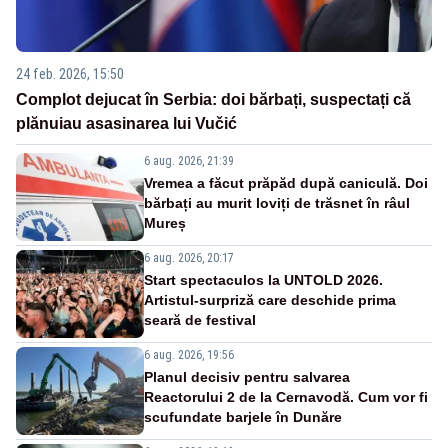
24 feb. 2026, 15:50
Complot dejucat în Serbia: doi bărbați, suspectați că
plănuiau asasinarea lui Vučić
6 aug. 2026, 21:39
Vremea a făcut prăpăd după caniculă. Doi
bărbați au murit loviți de trăsnet în râul
Mureș
6 aug. 2026, 20:17
Start spectaculos la UNTOLD 2026.
Artistul-surpriză care deschide prima
seară de festival
6 aug. 2026, 19:56
Planul decisiv pentru salvarea
Reactorului 2 de la Cernavodă. Cum vor fi
scufundate barjele în Dunăre