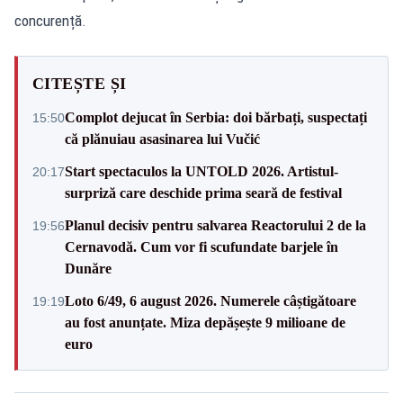
concurență.
CITEȘTE ȘI
Complot dejucat în Serbia: doi bărbați, suspectați
15:50
că plănuiau asasinarea lui Vučić
Start spectaculos la UNTOLD 2026. Artistul-
20:17
surpriză care deschide prima seară de festival
Planul decisiv pentru salvarea Reactorului 2 de la
19:56
Cernavodă. Cum vor fi scufundate barjele în
Dunăre
Loto 6/49, 6 august 2026. Numerele câștigătoare
19:19
au fost anunțate. Miza depășește 9 milioane de
euro