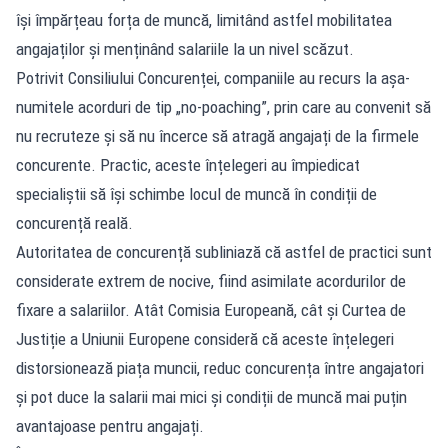
își împărțeau forța de muncă, limitând astfel mobilitatea
angajaților și menținând salariile la un nivel scăzut.
Potrivit Consiliului Concurenței, companiile au recurs la așa-
numitele acorduri de tip „no-poaching”, prin care au convenit să
nu recruteze și să nu încerce să atragă angajați de la firmele
concurente. Practic, aceste înțelegeri au împiedicat
specialiștii să își schimbe locul de muncă în condiții de
concurență reală.
Autoritatea de concurență subliniază că astfel de practici sunt
considerate extrem de nocive, fiind asimilate acordurilor de
fixare a salariilor. Atât Comisia Europeană, cât și Curtea de
Justiție a Uniunii Europene consideră că aceste înțelegeri
distorsionează piața muncii, reduc concurența între angajatori
și pot duce la salarii mai mici și condiții de muncă mai puțin
avantajoase pentru angajați.