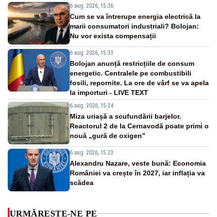
6 aug. 2026, 15:36
Cum se va întrerupe energia electrică la
marii consumatori industriali? Bolojan:
Nu vor exista compensații
6 aug. 2026, 15:33
Bolojan anunță restricțiile de consum
energetic. Centralele pe combustibili
fosili, repornite. La ore de vârf se va apela
la importuri - LIVE TEXT
6 aug. 2026, 15:24
Miza uriașă a scufundării barjelor.
Reactorul 2 de la Cernavodă poate primi o
nouă „gură de oxigen”
6 aug. 2026, 15:23
Alexandru Nazare, veste bună: Economia
României va crește în 2027, iar inflația va
scădea
URMĂREȘTE-NE PE