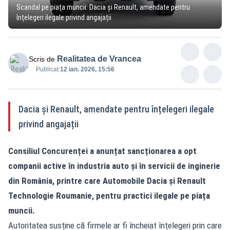
Scandal pe piața muncii: Dacia și Renault, amendate pentru
înțelegeri ilegale privind angajații
Realitatea de Vrancea
Scris de
Publicat:
12 ian. 2026, 15:56
Dacia și Renault, amendate pentru înțelegeri ilegale
privind angajații
Consiliul Concurenței a anunțat sancționarea a opt
companii active în industria auto și în servicii de inginerie
din România, printre care Automobile Dacia și Renault
Technologie Roumanie, pentru practici ilegale pe piața
muncii.
Autoritatea susține că firmele ar fi încheiat înțelegeri prin care