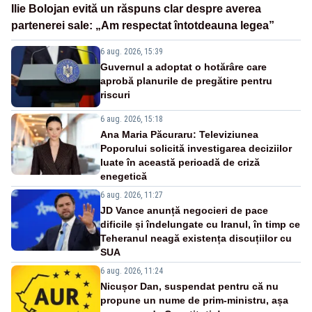
Ilie Bolojan evită un răspuns clar despre averea
partenerei sale: „Am respectat întotdeauna legea”
6 aug. 2026, 15:39
Guvernul a adoptat o hotărâre care
aprobă planurile de pregătire pentru
riscuri
6 aug. 2026, 15:18
Ana Maria Păcuraru: Televiziunea
Poporului solicită investigarea deciziilor
luate în această perioadă de criză
enegetică
6 aug. 2026, 11:27
JD Vance anunță negocieri de pace
dificile și îndelungate cu Iranul, în timp ce
Teheranul neagă existența discuțiilor cu
SUA
6 aug. 2026, 11:24
Nicușor Dan, suspendat pentru că nu
propune un nume de prim-ministru, așa