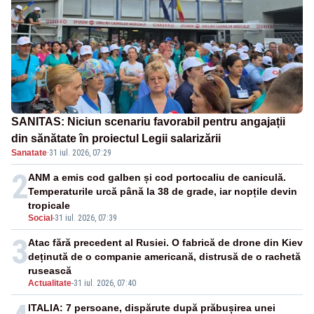
SANITAS: Niciun scenariu favorabil pentru angajații
din sănătate în proiectul Legii salarizării
Sanatate
·
31 iul. 2026, 07:29
2
ANM a emis cod galben și cod portocaliu de caniculă.
Temperaturile urcă până la 38 de grade, iar nopțile devin
tropicale
Social
-
31 iul. 2026, 07:39
3
Atac fără precedent al Rusiei. O fabrică de drone din Kiev
deținută de o companie americană, distrusă de o rachetă
rusească
Actualitate
-
31 iul. 2026, 07:40
ITALIA: 7 persoane, dispărute după prăbușirea unei