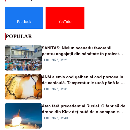
Facebook
YouTube
POPULAR
SANITAS: Niciun scenariu favorabil
pentru angajații din sănătate în proiectul
Legii salarizării
31 iul. 2026, 07:29
ANM a emis cod galben și cod portocaliu
de caniculă. Temperaturile urcă până la 38
de grade, iar nopțile devin tropicale
31 iul. 2026, 07:39
Atac fără precedent al Rusiei. O fabrică de
drone din Kiev deținută de o companie
americană, distrusă de o rachetă
31 iul. 2026, 07:40
rusească