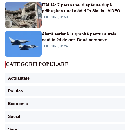
ITALIA: 7 persoane, dispărute după
prăbușirea unei clădiri în Sicilia | VIDEO
31 iul. 2026, 07:50
Alertă aeriană la graniță pentru a treia
oară în 24 de ore. Două aeronave
Eurofighter britanice au fost ridicate de la
31 iul. 2026, 07:24
sol
CATEGORII POPULARE
Actualitate
Politica
Economie
Social
Sport