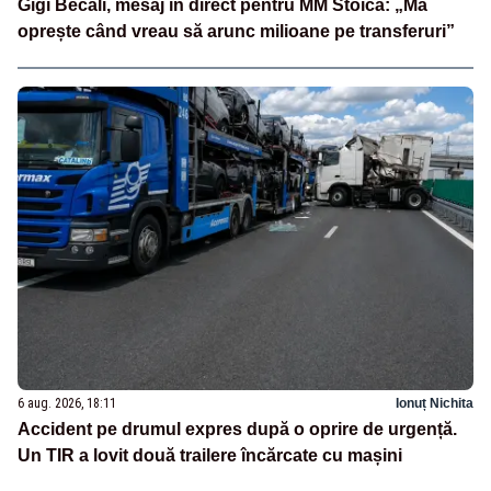
Gigi Becali, mesaj în direct pentru MM Stoica: „Mă
oprește când vreau să arunc milioane pe transferuri”
6 aug. 2026, 18:11
Ionuț Nichita
Accident pe drumul expres după o oprire de urgență.
Un TIR a lovit două trailere încărcate cu mașini