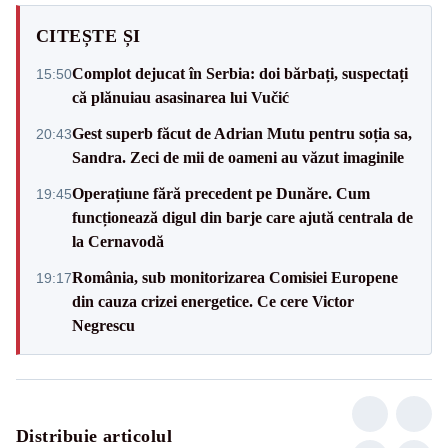
CITEȘTE ȘI
Complot dejucat în Serbia: doi bărbați, suspectați
15:50
că plănuiau asasinarea lui Vučić
Gest superb făcut de Adrian Mutu pentru soția sa,
20:43
Sandra. Zeci de mii de oameni au văzut imaginile
Operațiune fără precedent pe Dunăre. Cum
19:45
funcționează digul din barje care ajută centrala de
la Cernavodă
România, sub monitorizarea Comisiei Europene
19:17
din cauza crizei energetice. Ce cere Victor
Negrescu
Distribuie articolul