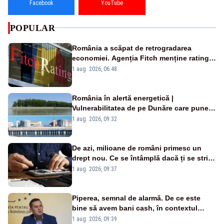
Facebook
YouTube
POPULAR
România a scăpat de retrogradarea
economiei. Agenția Fitch menține ratingul
„BBB-” cu perspectivă negativă
1 aug. 2026, 06:48
România în alertă energetică |
Vulnerabilitatea de pe Dunăre care pune
în pericol Centrala Cernavodă era
1 aug. 2026, 09:32
cunoscută de pe vremea lui Ceaușescu
De azi, milioane de români primesc un
drept nou. Ce se întâmplă dacă ți se strică
un produs
1 aug. 2026, 09:37
Piperea, semnal de alarmă. De ce este
bine să avem bani cash, în contextul
alertei energetice?
1 aug. 2026, 09:39