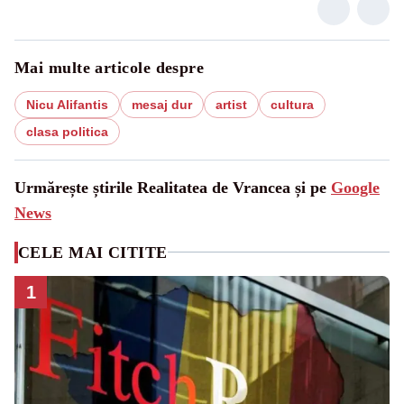
Mai multe articole despre
Nicu Alifantis
mesaj dur
artist
cultura
clasa politica
Urmărește știrile Realitatea de Vrancea și pe
Google
News
CELE MAI CITITE
1