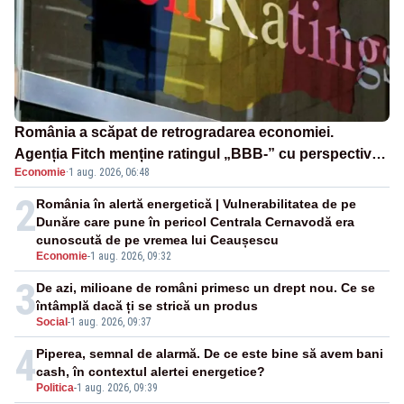
România a scăpat de retrogradarea economiei.
Agenția Fitch menține ratingul „BBB-” cu perspectivă
Economie
·
1 aug. 2026, 06:48
negativă
2
România în alertă energetică | Vulnerabilitatea de pe
Dunăre care pune în pericol Centrala Cernavodă era
cunoscută de pe vremea lui Ceaușescu
Economie
-
1 aug. 2026, 09:32
3
De azi, milioane de români primesc un drept nou. Ce se
întâmplă dacă ți se strică un produs
Social
-
1 aug. 2026, 09:37
4
Piperea, semnal de alarmă. De ce este bine să avem bani
cash, în contextul alertei energetice?
Politica
-
1 aug. 2026, 09:39