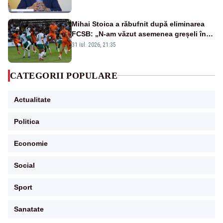
Mihai Stoica a răbufnit după eliminarea
FCSB: „N-am văzut asemenea greșeli în
190 de meciuri europene”
31 iul. 2026, 21:35
CATEGORII POPULARE
Actualitate
Politica
Economie
Social
Sport
Sanatate