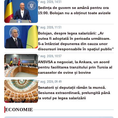
7 aug. 2026, 14:51
Ședința de guvern se amână pentru ora
15:00. Bolojan nu a obținut toate avizele
7 aug. 2026, 11:51
Bolojan, despre legea salarizării: „Ar
putea fi adoptată în perioada următoare.
S-a întârziat depunerea din cauza unor
discursuri iresponsabile în spaţiul public”
7 aug. 2026, 10:57
ANSVSA a negociat, la Ankara, un acord
pentru facilitarea tranzitului prin Turcia al
carcaselor de ovine și bovine
7 aug. 2026, 09:49
Senatorii și deputații rămân la muncă.
Sesiunea extraordinară, prelungită până
la votul pe legea salarizării
ECONOMIE