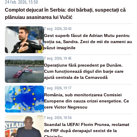
24 feb. 2026, 15:50
Complot dejucat în Serbia: doi bărbați, suspectați că
plănuiau asasinarea lui Vučić
7 aug. 2026, 20:43
Gest superb făcut de Adrian Mutu pentru
soția sa, Sandra. Zeci de mii de oameni au
văzut imaginile
7 aug. 2026, 19:45
Operațiune fără precedent pe Dunăre.
Cum funcționează digul din barje care
ajută centrala de la Cernavodă
7 aug. 2026, 19:17
România, sub monitorizarea Comisiei
Europene din cauza crizei energetice. Ce
cere Victor Negrescu
7 aug. 2026, 18:56
Scandal la UEFA! Florin Prunea, reclamat
de FRF după derapajul sexist de la
Chișinău