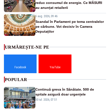
reduc consumul de energie. Ce MĂSURI
au anunțat retailerii
5 aug. 2026, 09:46
Scandal în Parlament pe tema centralelor
pe cărbune. Vot decisiv în Camera
Deputaților
URMĂREȘTE-NE PE
Facebook
YouTube
POPULAR
Continuă greva în Sănătate. 500 de
spitale asigură doar urgențele
30 iul. 2026, 07:51