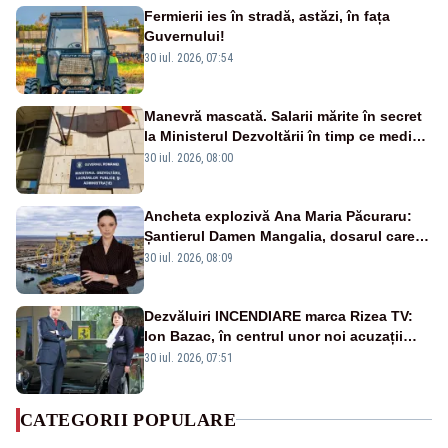
Fermierii ies în stradă, astăzi, în fața
Guvernului!
30 iul. 2026, 07:54
Manevră mascată. Salarii mărite în secret
la Ministerul Dezvoltării în timp ce medicii
ies în stradă
30 iul. 2026, 08:00
Ancheta explozivă Ana Maria Păcuraru:
Șantierul Damen Mangalia, dosarul care
scufundă apărarea României
30 iul. 2026, 08:09
Dezvăluiri INCENDIARE marca Rizea TV:
Ion Bazac, în centrul unor noi acuzații
publice
30 iul. 2026, 07:51
CATEGORII POPULARE