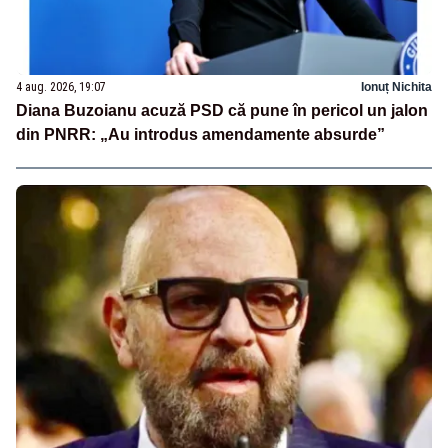
4 aug. 2026, 19:07
Ionuț Nichita
Diana Buzoianu acuză PSD că pune în pericol un jalon
din PNRR: „Au introdus amendamente absurde”