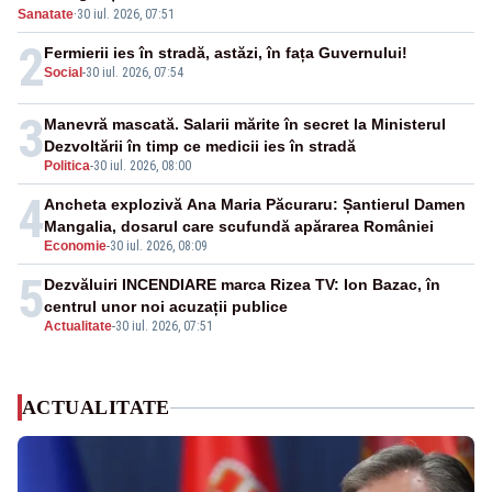
Sanatate
·
30 iul. 2026, 07:51
2
Fermierii ies în stradă, astăzi, în fața Guvernului!
Social
-
30 iul. 2026, 07:54
3
Manevră mascată. Salarii mărite în secret la Ministerul
Dezvoltării în timp ce medicii ies în stradă
Politica
-
30 iul. 2026, 08:00
4
Ancheta explozivă Ana Maria Păcuraru: Șantierul Damen
Mangalia, dosarul care scufundă apărarea României
Economie
-
30 iul. 2026, 08:09
5
Dezvăluiri INCENDIARE marca Rizea TV: Ion Bazac, în
centrul unor noi acuzații publice
Actualitate
-
30 iul. 2026, 07:51
ACTUALITATE