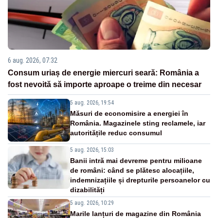
6 aug. 2026, 07:32
Consum uriaș de energie miercuri seară: România a
fost nevoită să importe aproape o treime din necesar
5 aug. 2026, 19:54
Măsuri de economisire a energiei în
România. Magazinele sting reclamele, iar
autoritățile reduc consumul
5 aug. 2026, 15:03
Banii intră mai devreme pentru milioane
de români: când se plătesc alocațiile,
indemnizațiile și drepturile persoanelor cu
dizabilități
5 aug. 2026, 10:29
Marile lanțuri de magazine din România