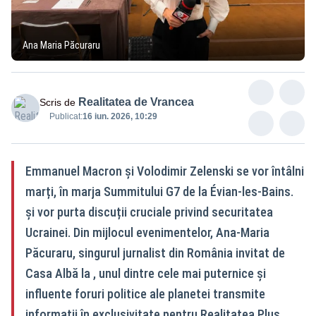
Ana Maria Păcuraru
Realitatea de Vrancea
Scris de
Publicat:
16 iun. 2026, 10:29
Emmanuel Macron și Volodimir Zelenski se vor întâlni
marți, în marja Summitului G7 de la Évian-les-Bains.
și vor purta discuții cruciale privind securitatea
Ucrainei. Din mijlocul evenimentelor, Ana-Maria
Păcuraru, singurul jurnalist din România invitat de
Casa Albă la , unul dintre cele mai puternice și
influente foruri politice ale planetei transmite
informații în exclusivitate pentru Realitatea Plus.