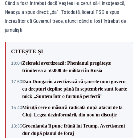
Când a fost întrebat dacă Veștea i-a cerut să-l însoțească,
Neacșu a spus direct: „da”. Totodată, liderul PSD a spus
încrezător că Guvernul trece, atunci când a fost întrebat de
jurnaliști.
CITEȘTE ȘI
Zelenski avertizează: Phenianul pregătește
18:04
trimiterea a 50.000 de militari în Rusia
Dan Dungaciu avertizează că șansele unui guvern
17:50
cu drepturi depline până în septembrie sunt foarte
mici: „Suntem într-o furtună perfectă”
Miruță cere o măsură radicală după atacul de la
15:40
Cluj. Legea dezinformării, din nou în discuție
Groenlanda îi pune frână lui Trump. Avertisment
13:35
dur după planul de foraj