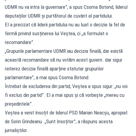
UDMR nu va intra la guvernare”, a spus Csoma Botond, liderul
deputaților UDMR și purtătorul de cuvânt al partidului.
El a precizat că liderii partidului nu au luat o decizie la fel de
fermă privind susținerea lui Veștea, ci „a formulat o
recomandare”.
„Grupurile parlamentare UDMR iau decizia finală, dar există
această recomandare să nu votăm acest guvern. dar sigur
reiterez decizia finală aparține statutar grupurilor
parlamentare”, a mai spus Csoma Botond.
Întrebat de excluderea din partid, Veștea a spus sigur: „nu voi
fi exclus din partid”. El a mai spus și că vorbește „mereu cu
președintele”.
Veștea a venit însoțit de liderul PSD Marian Neacșu, apropiat
de Sorin Grindeanu. „Sunt însoțitor”, a răspuns acesta
jurnaliștilor..