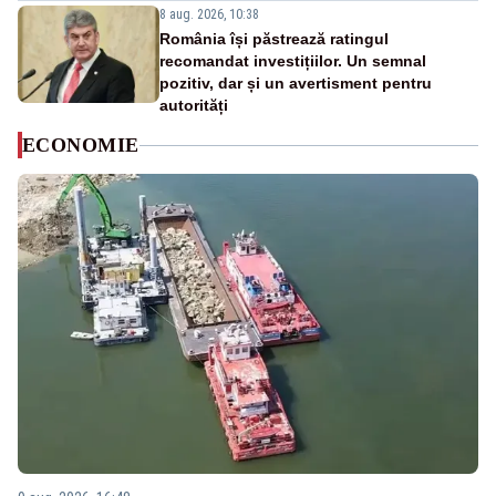
8 aug. 2026, 10:38
România își păstrează ratingul
recomandat investițiilor. Un semnal
pozitiv, dar și un avertisment pentru
autorități
ECONOMIE