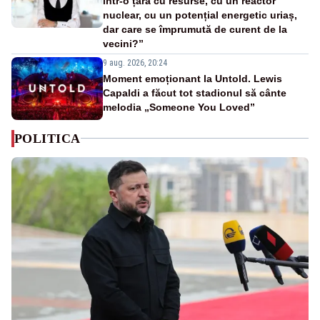
într-o țară cu resurse, cu un reactor
nuclear, cu un potențial energetic uriaș,
dar care se împrumută de curent de la
vecini?”
9 aug. 2026, 20:24
Moment emoționant la Untold. Lewis
Capaldi a făcut tot stadionul să cânte
melodia „Someone You Loved”
POLITICA