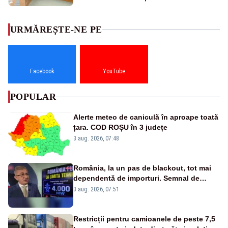
URMĂREȘTE-NE PE
Facebook
YouTube
POPULAR
Alerte meteo de caniculă în aproape toată
țara. COD ROȘU în 3 județe
3 aug. 2026, 07:48
România, la un pas de blackout, tot mai
dependentă de importuri. Semnal de
alarmă tras de un expert în energie
3 aug. 2026, 07:51
Restricții pentru camioanele de peste 7,5