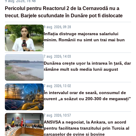
9 aug. 2026, 16:48
Pericolul pentru Reactorul 2 de la Cernavodă nu a
trecut. Barjele scufundate în Dunăre pot fi dislocate
9 aug. 2026, 09:28
Inflația distruge majorarea salariului
minim. Românii nu simt un trai mai bun
7 aug. 2026, 14:03
Dunărea crește ușor la intrarea în țară, dar
rămâne mult sub media lunii august
7 aug. 2026, 13:02
În intervalul orar de seară, consumul de
curent „a scăzut cu 200-300 de megawați”
7 aug. 2026, 10:57
ANSVSA a negociat, la Ankara, un acord
pentru facilitarea tranzitului prin Turcia al
carcaselor de ovine și bovine