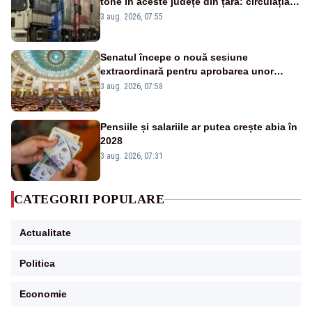
tone în aceste județe din țară: circulația
este interzisă luni, între orele 12:00 și
3 aug. 2026, 07:55
20:00
Senatul începe o nouă sesiune
extraordinară pentru aprobarea unor
jaloane din PNRR
3 aug. 2026, 07:58
Pensiile și salariile ar putea crește abia în
2028
3 aug. 2026, 07:31
CATEGORII POPULARE
Actualitate
Politica
Economie