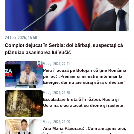
24 feb. 2026, 15:50
Complot dejucat în Serbia: doi bărbați, suspectați că
plănuiau asasinarea lui Vučić
9 aug. 2026, 22:41
Peiu îl acuză pe Bolojan că ține România
pe loc: „Premier și ministru interimar la
Energie, dar nu are curaj să ia o decizie”
9 aug. 2026, 21:25
Escaladare brutală în război. Rusia și
Ucraina s-au atacat cu drone și rachete
9 aug. 2026, 21:00
Ana Maria Păcuraru: „Cum am ajuns aici,