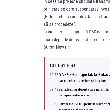
În ceea ce privește circulara transmis
prin care se cere suspendarea investi
„Este o tehnică nepotrivită de a tra
să se procedeze”.
În încheiere, el a spus că PSD își dor
lucru depinde de respectul reciproc ș
Sursa: Newsinn
CITEȘTE ȘI
ANSVSA a negociat, la Ankara, 
10:57
carcaselor de ovine și bovine
Senatorii și deputații rămân la
09:49
pe legea salarizării
Strategia AUR pentru suspend
08:46
semnează și cine nu”