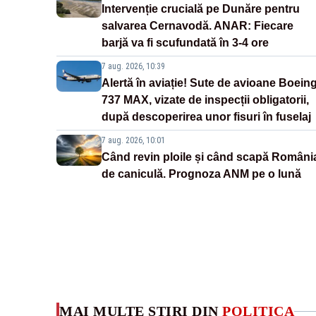
Intervenție crucială pe Dunăre pentru
salvarea Cernavodă. ANAR: Fiecare
barjă va fi scufundată în 3-4 ore
7 aug. 2026, 10:39
Alertă în aviație! Sute de avioane Boein
737 MAX, vizate de inspecții obligatorii,
după descoperirea unor fisuri în fuselaj
7 aug. 2026, 10:01
Când revin ploile și când scapă Români
de caniculă. Prognoza ANM pe o lună
MAI MULTE ȘTIRI DIN
POLITICA