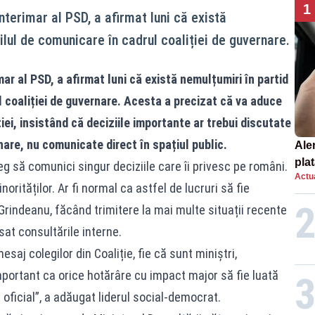
1
nterimar al PSD, a afirmat luni că există
tilul de comunicare în cadrul coaliției de guvernare.
ar al PSD, a afirmat luni că există nemulțumiri în partid
l coaliției de guvernare. Acesta a precizat că va aduce
ției, insistând că deciziile importante ar trebui discutate
rnare, nu comunicate direct în spațiul public.
Ale
plat
eg să comunici singur deciziile care îi privesc pe români.
Actua
asu
orităților. Ar fi normal ca astfel de lucruri să fie
onl
 Grindeanu, făcând trimitere la mai multe situații recente
at consultările interne.
saj colegilor din Coaliție, fie că sunt miniștri,
mportant ca orice hotărâre cu impact major să fie luată
 oficial”, a adăugat liderul social-democrat.