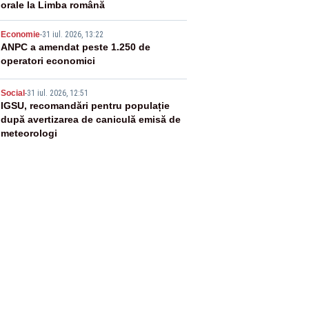
orale la Limba română
4
Economie
-
31 iul. 2026, 13:22
ANPC a amendat peste 1.250 de
operatori economici
5
Social
-
31 iul. 2026, 12:51
IGSU, recomandări pentru populație
după avertizarea de caniculă emisă de
meteorologi