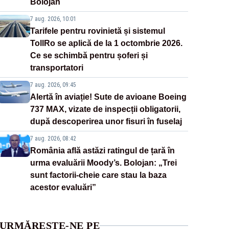
Bolojan
7 aug. 2026, 10:01
Tarifele pentru rovinietă și sistemul
TollRo se aplică de la 1 octombrie 2026.
Ce se schimbă pentru șoferi și
transportatori
7 aug. 2026, 09:45
Alertă în aviație! Sute de avioane Boeing
737 MAX, vizate de inspecții obligatorii,
după descoperirea unor fisuri în fuselaj
7 aug. 2026, 08:42
România află astăzi ratingul de țară în
urma evaluării Moody’s. Bolojan: „Trei
sunt factorii-cheie care stau la baza
acestor evaluări”
URMĂREȘTE-NE PE