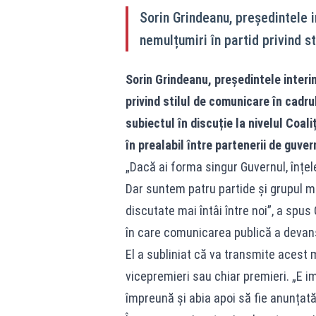
Sorin Grindeanu, președintele i
nemulțumiri în partid privind s
Sorin Grindeanu, președintele interim
privind stilul de comunicare în cadru
subiectul în discuție la nivelul Coali
în prealabil între partenerii de guve
„Dacă ai forma singur Guvernul, înțel
Dar suntem patru partide și grupul min
discutate mai întâi între noi”, a spus
în care comunicarea publică a devans
El a subliniat că va transmite acest me
vicepremieri sau chiar premieri. „E i
împreună și abia apoi să fie anunțată