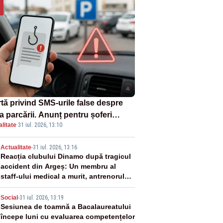
rtă privind SMS-urile false despre
a parcării. Anunț pentru șoferi
litate
·
31 iul. 2026, 13:10
pra unei noi metode de fraudă
ine
2
Actualitate
-
31 iul. 2026, 13:16
Reacția clubului Dinamo după tragicul
accident din Argeș: Un membru al
staff-ului medical a murit, antrenorul
Adrian Ropotan este în spital
3
Social
-
31 iul. 2026, 13:19
Sesiunea de toamnă a Bacalaureatului
începe luni cu evaluarea competențelor