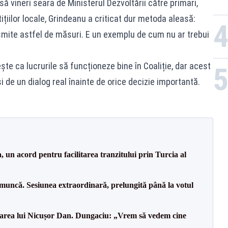
ă vineri seara de Ministerul Dezvoltării către primari,
țiilor locale, Grindeanu a criticat dur metoda aleasă:
nsmite astfel de măsuri. E un exemplu de cum nu ar trebui
ește ca lucrurile să funcționeze bine în Coaliție, dar acest
i de un dialog real înainte de orice decizie importantă.
un acord pentru facilitarea tranzitului prin Turcia al
 muncă. Sesiunea extraordinară, prelungită până la votul
area lui Nicușor Dan. Dungaciu: „Vrem să vedem cine