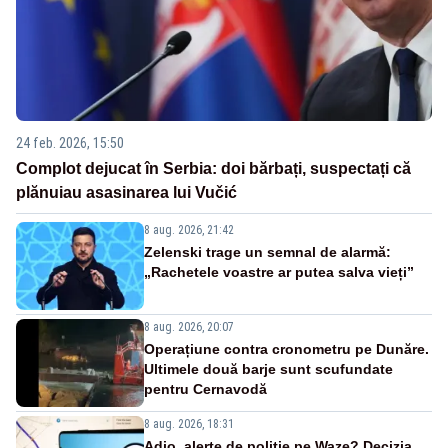
24 feb. 2026, 15:50
Complot dejucat în Serbia: doi bărbați, suspectați că
plănuiau asasinarea lui Vučić
8 aug. 2026, 21:42
Zelenski trage un semnal de alarmă:
„Rachetele voastre ar putea salva vieți”
8 aug. 2026, 20:07
Operațiune contra cronometru pe Dunăre.
Ultimele două barje sunt scufundate
pentru Cernavodă
8 aug. 2026, 18:31
Adio, alerte de poliție pe Waze? Decizia