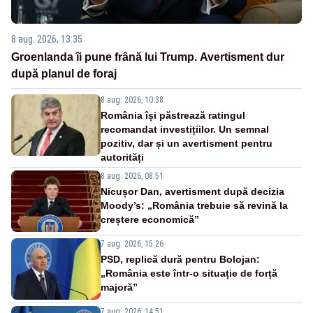
8 aug. 2026, 13:35
Groenlanda îi pune frână lui Trump. Avertisment dur
după planul de foraj
8 aug. 2026, 10:38
România își păstrează ratingul
recomandat investițiilor. Un semnal
pozitiv, dar și un avertisment pentru
autorități
8 aug. 2026, 08:51
Nicușor Dan, avertisment după decizia
Moody’s: „România trebuie să revină la
creștere economică”
7 aug. 2026, 15:26
PSD, replică dură pentru Bolojan:
„România este într-o situație de forță
majoră”
7 aug. 2026, 14:51