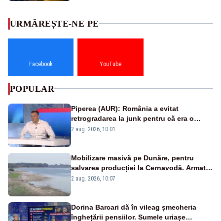
URMĂREȘTE-NE PE
Facebook
YouTube
POPULAR
Piperea (AUR): România a evitat
retrogradarea la junk pentru că era o
catastrofă pentru bănci și fondurile de
2 aug. 2026, 10:01
pensii
Mobilizare masivă pe Dunăre, pentru
salvarea producției la Cernavodă. Armata
va detona o stâncă și va devia apa
2 aug. 2026, 10:07
fluviului - IMAGINI AERIENE
Dorina Barcari dă în vileag șmecheria
înghețării pensiilor. Sumele uriașe