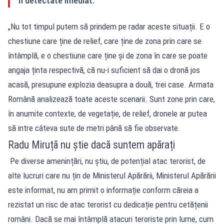
fi detectate imediat.
„Nu tot timpul putem să prindem pe radar aceste situații. E o
chestiune care ține de relief, care ține de zona prin care se
întâmplă, e o chestiune care ține și de zona în care se poate
angaja ținta respectivă, că nu-i suficient să dai o dronă jos
acasă, presupune explozia deasupra a două, trei case. Armata
Română analizează toate aceste scenarii. Sunt zone prin care,
în anumite contexte, de vegetație, de relief, dronele ar putea
să intre câteva sute de metri până să fie observate.
Radu Miruță nu știe dacă suntem apărați
Pe diverse amenințări, nu știu, de potențial atac terorist, de
alte lucruri care nu țin de Ministerul Apărării, Ministerul Apărării
este informat, nu am primit o informație conform căreia a
rezistat un risc de atac terorist cu dedicație pentru cetățenii
români. Dacă se mai întâmplă atacuri teroriste prin lume, cum