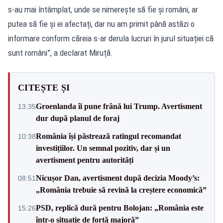
s-au mai întâmplat, unde se nimerește să fie și români, ar
putea să fie și ei afectați, dar nu am primit până astăzi o
informare conform căreia s-ar derula lucruri în jurul situației că
sunt români”, a declarat Miruță.
CITEȘTE ȘI
Groenlanda îi pune frână lui Trump. Avertisment
13:35
dur după planul de foraj
România își păstrează ratingul recomandat
10:38
investițiilor. Un semnal pozitiv, dar și un
avertisment pentru autorități
Nicușor Dan, avertisment după decizia Moody’s:
08:51
„România trebuie să revină la creștere economică”
PSD, replică dură pentru Bolojan: „România este
15:26
într-o situație de forță majoră”