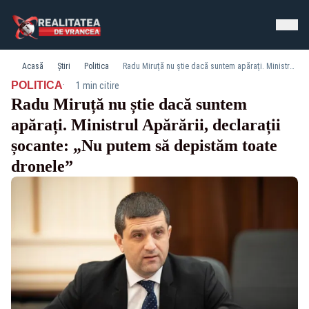
Acasă
Știri
Politica
Radu Miruță nu știe dacă suntem apărați. Ministrul Apărării, declarații șocante: „Nu putem să depistăm toate dronele”
·
POLITICA
1 min citire
Radu Miruță nu știe dacă suntem
apărați. Ministrul Apărării, declarații
șocante: „Nu putem să depistăm toate
dronele”