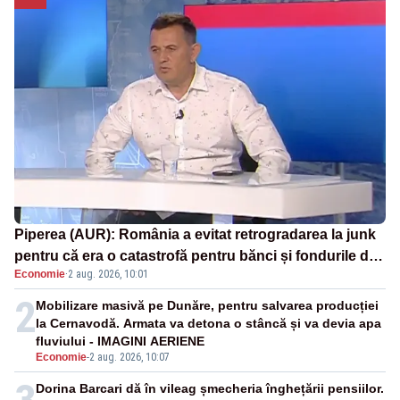
Piperea (AUR): România a evitat retrogradarea la junk
pentru că era o catastrofă pentru bănci și fondurile de
Economie
·
2 aug. 2026, 10:01
pensii
2
Mobilizare masivă pe Dunăre, pentru salvarea producției
la Cernavodă. Armata va detona o stâncă și va devia apa
fluviului - IMAGINI AERIENE
Economie
-
2 aug. 2026, 10:07
Dorina Barcari dă în vileag șmecheria înghețării pensiilor.