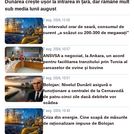
Dunărea crește ușor la intrarea în țară, dar rămâne mult
sub media lunii august
7 aug. 2026, 13:02
În intervalul orar de seară, consumul de
curent „a scăzut cu 200-300 de megawați”
7 aug. 2026, 10:57
ANSVSA a negociat, la Ankara, un acord
pentru facilitarea tranzitului prin Turcia al
carcaselor de ovine și bovine
7 aug. 2026, 10:51
Bolojan: Nivelul Dunării asigură o
funcționare a centralei de la Cernavodă
de patru-cinci zile dacă debitele vor
scădea
7 aug. 2026, 10:43
Criza din energie. Cine scapă de măsurile
de raționalizare impuse de Bolojan