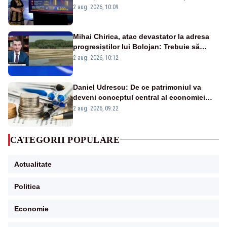
pierdute de fiecare român
2 aug. 2026, 10:09
Mihai Chirica, atac devastator la adresa
progresiștilor lui Bolojan: Trebuie să
protejăm și natura, dar nu șținem omaneii
2 aug. 2026, 10:12
în stare permanentă de alertă
Daniel Udrescu: De ce patrimoniul va
deveni conceptul central al economiei
viitoare?
2 aug. 2026, 09:22
CATEGORII POPULARE
Actualitate
Politica
Economie