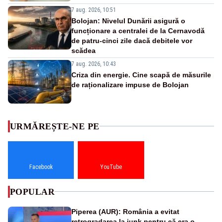
7 aug. 2026, 10:51
Bolojan: Nivelul Dunării asigură o
funcționare a centralei de la Cernavodă
de patru-cinci zile dacă debitele vor
scădea
7 aug. 2026, 10:43
Criza din energie. Cine scapă de măsurile
de raționalizare impuse de Bolojan
URMĂREȘTE-NE PE
Facebook
YouTube
POPULAR
Piperea (AUR): România a evitat
retrogradarea la junk pentru că era o