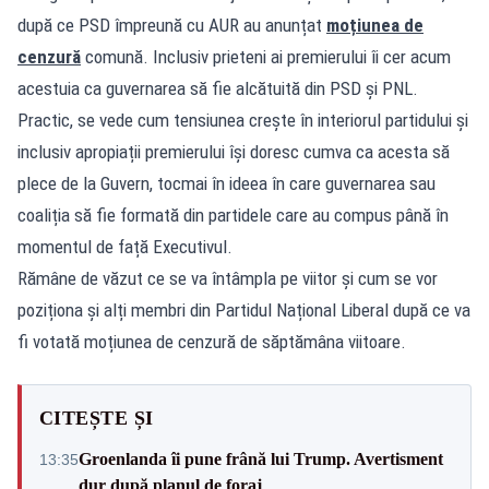
după ce PSD împreună cu AUR au anunțat
moțiunea de
cenzură
comună. Inclusiv prieteni ai premierului îi cer acum
acestuia ca guvernarea să fie alcătuită din PSD și PNL.
Practic, se vede cum tensiunea crește în interiorul partidului și
inclusiv apropiații premierului își doresc cumva ca acesta să
plece de la Guvern, tocmai în ideea în care guvernarea sau
coaliția să fie formată din partidele care au compus până în
momentul de față Executivul.
Rămâne de văzut ce se va întâmpla pe viitor și cum se vor
poziționa și alți membri din Partidul Național Liberal după ce va
fi votată moțiunea de cenzură de săptămâna viitoare.
CITEȘTE ȘI
Groenlanda îi pune frână lui Trump. Avertisment
13:35
dur după planul de foraj