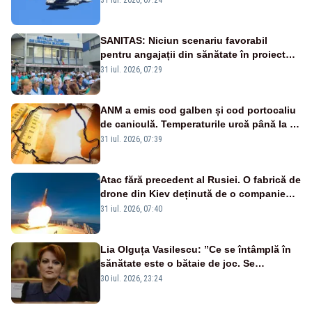
sol
SANITAS: Niciun scenariu favorabil
pentru angajații din sănătate în proiectul
Legii salarizării
31 iul. 2026, 07:29
ANM a emis cod galben și cod portocaliu
de caniculă. Temperaturile urcă până la 38
de grade, iar nopțile devin tropicale
31 iul. 2026, 07:39
Atac fără precedent al Rusiei. O fabrică de
drone din Kiev deținută de o companie
americană, distrusă de o rachetă
31 iul. 2026, 07:40
rusească
Lia Olguța Vasilescu: ”Ce se întâmplă în
sănătate este o bătaie de joc. Se
guvernează extraordinar de prost”
30 iul. 2026, 23:24