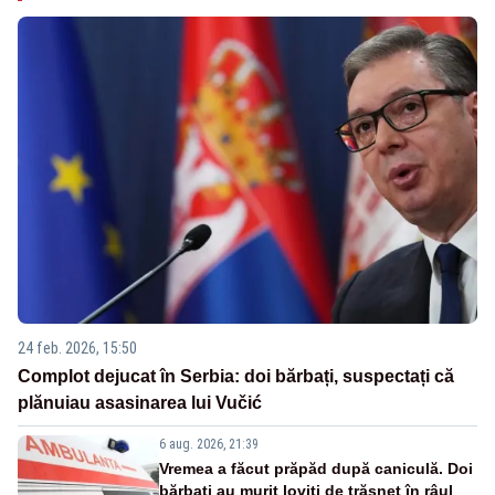
24 feb. 2026, 15:50
Complot dejucat în Serbia: doi bărbați, suspectați că
plănuiau asasinarea lui Vučić
6 aug. 2026, 21:39
Vremea a făcut prăpăd după caniculă. Doi
bărbați au murit loviți de trăsnet în râul