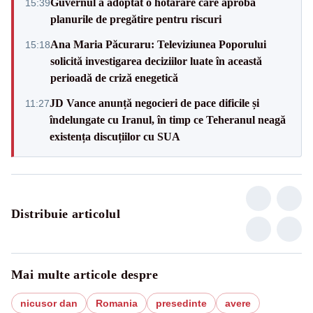
Guvernul a adoptat o hotărâre care aprobă
15:39
planurile de pregătire pentru riscuri
Ana Maria Păcuraru: Televiziunea Poporului
15:18
solicită investigarea deciziilor luate în această
perioadă de criză enegetică
JD Vance anunță negocieri de pace dificile și
11:27
îndelungate cu Iranul, în timp ce Teheranul neagă
existența discuțiilor cu SUA
Distribuie articolul
Mai multe articole despre
nicusor dan
Romania
presedinte
avere