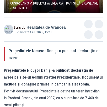
NICUȘOR DAN ȘI-A PUBLICAT AVEREA. CÂȚI BANI ȘI CÂTE CASE ARE
PREȘEDINTELE
Realitatea de Vrancea
Scris de
Publicat:
14 iul. 2025, 15:15
Președintele Nicușor Dan și-a publicat declarația de
avere
Președintele Nicușor Dan și-a publicat declarația de
avere pe site-ul Administrației Prezidențiale. Documentul
include și donațiile primite în campania electorală
.
Potrivit documentului, Președintele deține un teren intravilan
în Predeal, Brașov, din anul 2007, cu o suprafață de 7.460 de
metri pătrați.