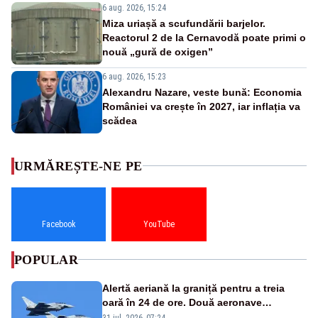
6 aug. 2026, 15:24
Miza uriașă a scufundării barjelor.
Reactorul 2 de la Cernavodă poate primi o
nouă „gură de oxigen”
6 aug. 2026, 15:23
Alexandru Nazare, veste bună: Economia
României va crește în 2027, iar inflația va
scădea
URMĂREȘTE-NE PE
Facebook
YouTube
POPULAR
Alertă aeriană la graniță pentru a treia
oară în 24 de ore. Două aeronave
Eurofighter britanice au fost ridicate de la
31 iul. 2026, 07:24