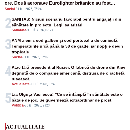
ore. Două aeronave Eurofighter britanice au fost
Social
·
31 iul. 2026, 07:24
ridicate de la sol
2
SANITAS: Niciun scenariu favorabil pentru angajații din
sănătate în proiectul Legii salarizării
Sanatate
-
31 iul. 2026, 07:29
3
ANM a emis cod galben și cod portocaliu de caniculă.
Temperaturile urcă până la 38 de grade, iar nopțile devin
tropicale
Social
-
31 iul. 2026, 07:39
4
Atac fără precedent al Rusiei. O fabrică de drone din Kiev
deținută de o companie americană, distrusă de o rachetă
rusească
Actualitate
-
31 iul. 2026, 07:40
5
Lia Olguța Vasilescu: ”Ce se întâmplă în sănătate este o
bătaie de joc. Se guvernează extraordinar de prost”
Politica
-
30 iul. 2026, 23:24
ACTUALITATE