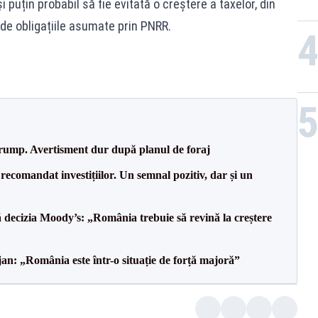
puțin probabil să fie evitată o creștere a taxelor, din
 de obligațiile asumate prin PNRR.
Trump. Avertisment dur după planul de foraj
recomandat investițiilor. Un semnal pozitiv, dar și un
decizia Moody’s: „România trebuie să revină la creștere
an: „România este într-o situație de forță majoră”