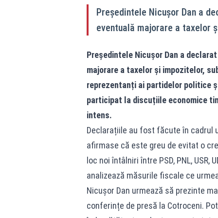
Președintele Nicușor Dan a de
eventuală majorare a taxelor și
Președintele Nicușor Dan a declarat
majorare a taxelor și impozitelor, su
reprezentanți ai partidelor politice ș
participat la discuțiile economice ti
intens.
Declarațiile au fost făcute în cadrul 
afirmase că este greu de evitat o creș
loc noi întâlniri între PSD, PNL, USR, 
analizează măsurile fiscale ce urmeaz
Nicușor Dan urmează să prezinte marți
conferințe de presă la Cotroceni. Potr