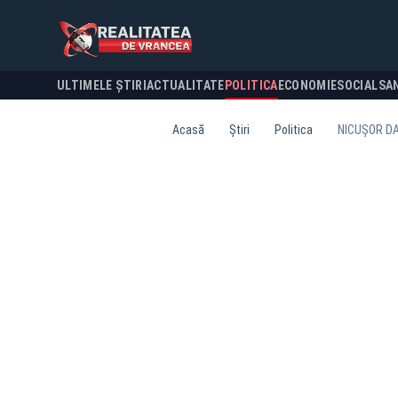
ULTIMELE ȘTIRI
ACTUALITATE
POLITICA
ECONOMIE
SOCIAL
SA
Acasă
Știri
Politica
NICUȘOR DA