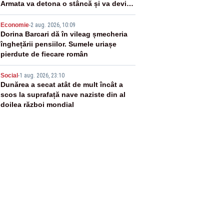
Armata va detona o stâncă și va devia
apa fluviului - IMAGINI AERIENE
4
Economie
-
2 aug. 2026, 10:09
Dorina Barcari dă în vileag șmecheria
înghețării pensiilor. Sumele uriașe
pierdute de fiecare român
5
Social
-
1 aug. 2026, 23:10
Dunărea a secat atât de mult încât a
scos la suprafață nave naziste din al
doilea război mondial