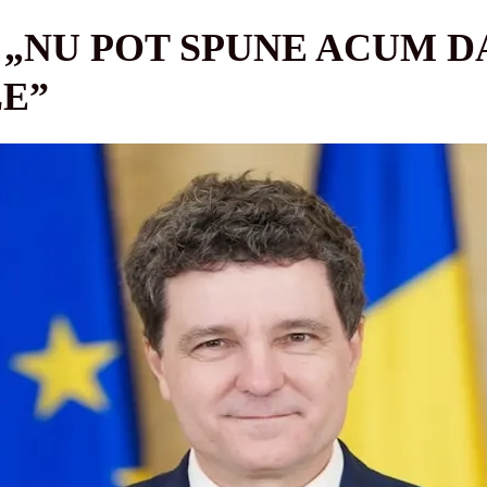
 „NU POT SPUNE ACUM 
E”