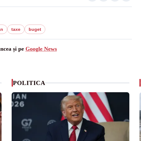
an
taxe
buget
ancea și pe
Google News
POLITICA