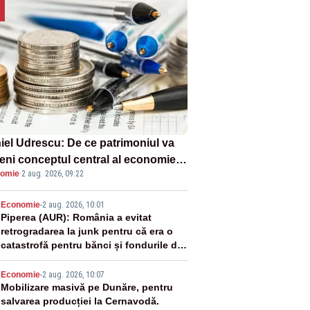
iel Udrescu: De ce patrimoniul va
eni conceptul central al economiei
omie
·
2 aug. 2026, 09:22
oare?
2
Economie
-
2 aug. 2026, 10:01
Piperea (AUR): România a evitat
retrogradarea la junk pentru că era o
catastrofă pentru bănci și fondurile de
pensii
3
Economie
-
2 aug. 2026, 10:07
Mobilizare masivă pe Dunăre, pentru
salvarea producției la Cernavodă.