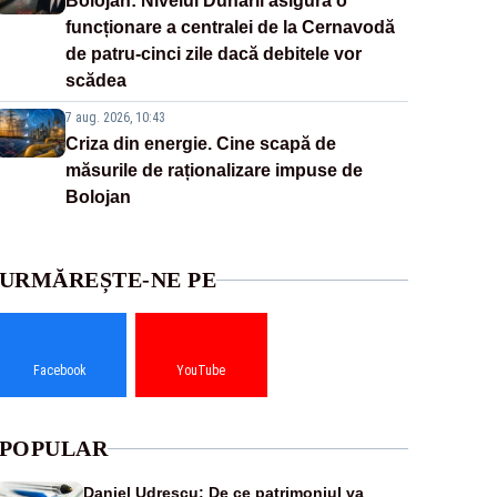
Bolojan: Nivelul Dunării asigură o
funcționare a centralei de la Cernavodă
de patru-cinci zile dacă debitele vor
scădea
7 aug. 2026, 10:43
Criza din energie. Cine scapă de
măsurile de raționalizare impuse de
Bolojan
URMĂREȘTE-NE PE
Facebook
YouTube
POPULAR
Daniel Udrescu: De ce patrimoniul va