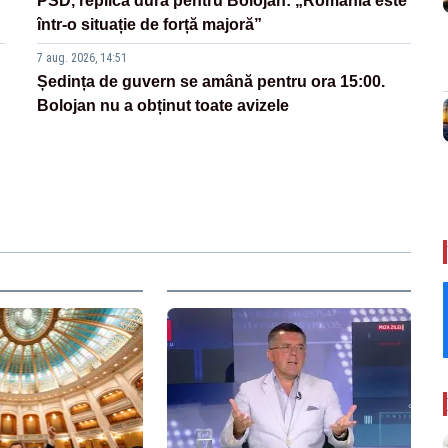
PSD, replică dură pentru Bolojan: „România este
într-o situație de forță majoră”
7 aug. 2026, 14:51
Ședința de guvern se amână pentru ora 15:00.
Bolojan nu a obținut toate avizele