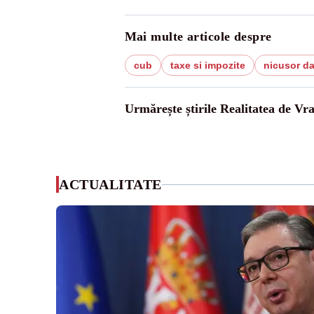
Mai multe articole despre
cub
taxe si impozite
nicusor d
Urmărește știrile Realitatea de Vr
ACTUALITATE