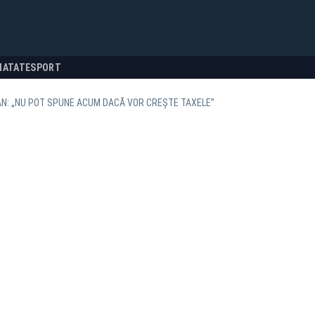
NATATE
SPORT
N: „NU POT SPUNE ACUM DACĂ VOR CREȘTE TAXELE”