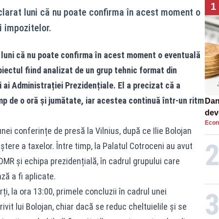
1
clarat luni că nu poate confirma în acest moment o
 impozitelor.
 luni că nu poate confirma în acest moment o eventuală
biectul fiind analizat de un grup tehnic format din
i ai Administrației Prezidențiale. El a precizat că a
mp de o oră și jumătate, iar acestea continuă într-un ritm
Dan
dev
Econ
viit
unei conferințe de presă la Vilnius, după ce Ilie Bolojan
tere a taxelor. Între timp, la Palatul Cotroceni au avut
UDMR și echipa prezidențială, în cadrul grupului care
ă a fi aplicate.
, la ora 13:00, primele concluzii în cadrul unei
ivit lui Bolojan, chiar dacă se reduc cheltuielile și se