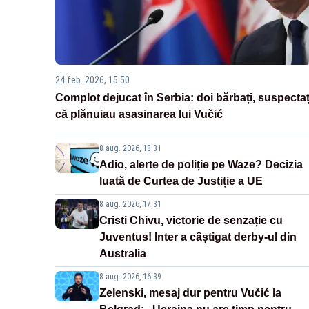
24 feb. 2026, 15:50
Complot dejucat în Serbia: doi bărbați, suspectaț
că plănuiau asasinarea lui Vučić
8 aug. 2026, 18:31
Adio, alerte de poliție pe Waze? Decizia
luată de Curtea de Justiție a UE
8 aug. 2026, 17:31
Cristi Chivu, victorie de senzație cu
Juventus! Inter a câștigat derby-ul din
Australia
8 aug. 2026, 16:39
Zelenski, mesaj dur pentru Vučić la