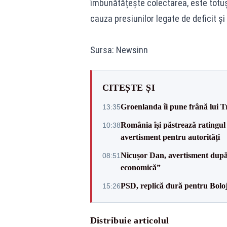
îmbunătățește colectarea, este totuși 
cauza presiunilor legate de deficit și
Sursa: Newsinn
CITEȘTE ȘI
Groenlanda îi pune frână lui 
13:35
România își păstrează ratingul 
10:38
avertisment pentru autorități
Nicușor Dan, avertisment după 
08:51
economică”
PSD, replică dură pentru Boloj
15:26
Distribuie articolul