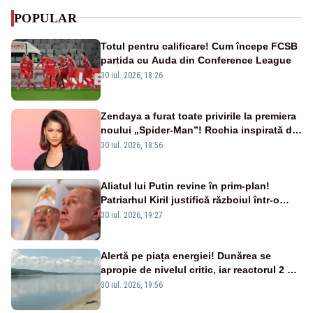
POPULAR
Totul pentru calificare! Cum începe FCSB
partida cu Auda din Conference League
30 iul. 2026, 18:26
Zendaya a furat toate privirile la premiera
noului „Spider-Man”! Rochia inspirată de
pânza de păianjen a făcut senzație
30 iul. 2026, 18:56
Aliatul lui Putin revine în prim-plan!
Patriarhul Kiril justifică războiul într-o
nouă carte
30 iul. 2026, 19:27
Alertă pe piața energiei! Dunărea se
apropie de nivelul critic, iar reactorul 2 de
la Cernavodă ar putea fi oprit
30 iul. 2026, 19:56