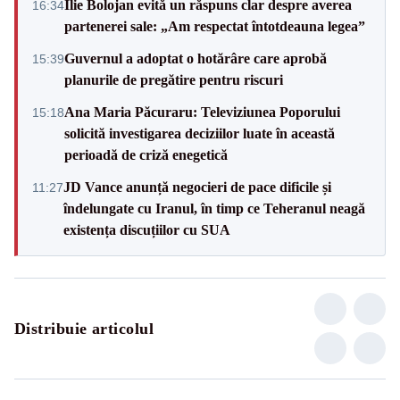
Ilie Bolojan evită un răspuns clar despre averea
16:34
partenerei sale: „Am respectat întotdeauna legea”
Guvernul a adoptat o hotărâre care aprobă
15:39
planurile de pregătire pentru riscuri
Ana Maria Păcuraru: Televiziunea Poporului
15:18
solicită investigarea deciziilor luate în această
perioadă de criză enegetică
JD Vance anunță negocieri de pace dificile și
11:27
îndelungate cu Iranul, în timp ce Teheranul neagă
existența discuțiilor cu SUA
Distribuie articolul