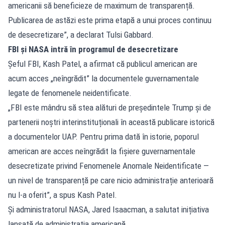
americanii să beneficieze de maximum de transparență.
Publicarea de astăzi este prima etapă a unui proces continuu
de desecretizare”, a declarat Tulsi Gabbard.
FBI și NASA intră în programul de desecretizare
Șeful FBI, Kash Patel, a afirmat că publicul american are
acum acces „neîngrădit” la documentele guvernamentale
legate de fenomenele neidentificate.
„FBI este mândru să stea alături de președintele Trump și de
partenerii noștri interinstituționali în această publicare istorică
a documentelor UAP. Pentru prima dată în istorie, poporul
american are acces neîngrădit la fișiere guvernamentale
desecretizate privind Fenomenele Anomale Neidentificate —
un nivel de transparență pe care nicio administrație anterioară
nu l-a oferit”, a spus Kash Patel.
Și administratorul NASA, Jared Isaacman, a salutat inițiativa
lansată de administrația americană.