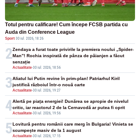
Totul pentru calificare! Cum începe FCSB partida cu
Auda din Conference League
Sport
·
30 iul. 2026, 18:26
2
Zendaya a furat toate privirile la premiera noului „Spider-
Man”! Rochia inspirată de pânza de păianjen a făcut
senzație
Actualitate
-
30 iul. 2026, 18:56
3
Aliatul lui Putin revine în prim-plan! Patriarhul Kiril
justifică războiul într-o nouă carte
Actualitate
-
30 iul. 2026, 19:27
4
Alertă pe piața energiei! Dunărea se apropie de nivelul
critic, iar reactorul 2 de la Cernavodă ar putea fi oprit
Actualitate
-
30 iul. 2026, 19:56
5
Lovitură pentru românii care merg în Bulgaria! Vinieta se
scumpește masiv de la 1 august
Actualitate
-
30 iul. 2026, 17:15