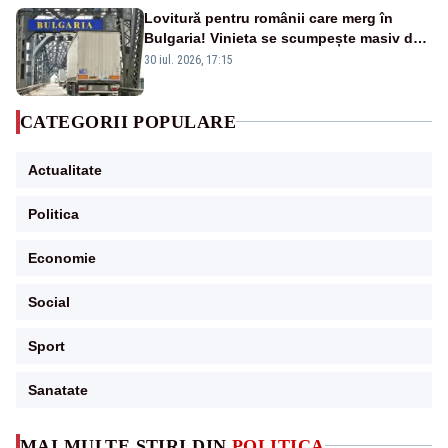
Lovitură pentru românii care merg în
Bulgaria! Vinieta se scumpește masiv de
la 1 august
30 iul. 2026, 17:15
CATEGORII POPULARE
Actualitate
Politica
Economie
Social
Sport
Sanatate
MAI MULTE ȘTIRI DIN
POLITICA