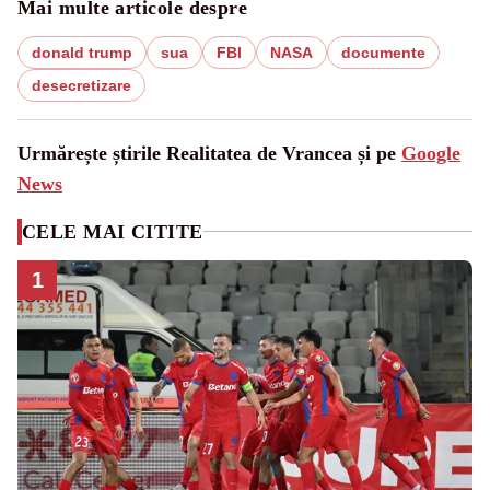
Mai multe articole despre
donald trump
sua
FBI
NASA
documente
desecretizare
Urmărește știrile Realitatea de Vrancea și pe
Google
News
CELE MAI CITITE
1