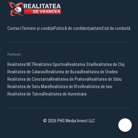
Contact
Termeni și condiții
Politică de confidențialitate
Cod de conduită
Parteneri:
Realitatea.NET
Realitatea Sportiva
Realitatea Star
Realitatea de Cluj
Realitatea de Calarasi
Realitatea de Buzau
Realitatea de Oradea
Realitatea de Constanta
Realitatea de Prahova
Realitatea de Sibiu
Realitatea de Satu Mare
Realitatea de Ilfov
Realitatea de Iasi
Realitatea de Tulcea
Realitatea de Hunedoara
© 2026 PHG Media Invest LLC
Facebook
YouTube