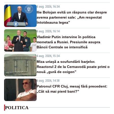
6 aug. 2026, 16:34
Ilie Bolojan evită un răspuns clar despre
averea partenerei sale: „Am respectat
întotdeauna legea”
6 aug. 2026, 16:14
Vladimir Putin intervine în politica
monetară a Rusiei. Presiunile asupra
Băncii Centrale se intensifică
6 aug. 2026, 15:24
Miza uriașă a scufundării barjelor.
Reactorul 2 de la Cernavodă poate primi o
nouă „gură de oxigen”
6 aug. 2026, 14:38
Patronul CFR Cluj, mesaj fără precedent:
„Cât să mai pierd bani?”
POLITICA