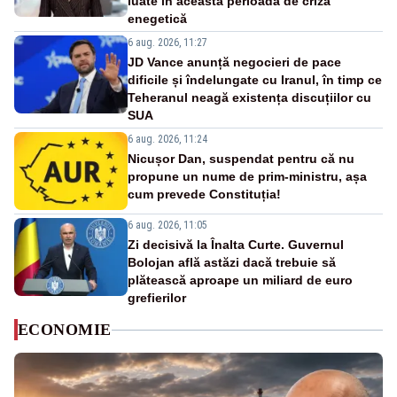
luate în această perioadă de criză
enegetică
6 aug. 2026, 11:27
JD Vance anunță negocieri de pace
dificile și îndelungate cu Iranul, în timp ce
Teheranul neagă existența discuțiilor cu
SUA
6 aug. 2026, 11:24
Nicușor Dan, suspendat pentru că nu
propune un nume de prim-ministru, așa
cum prevede Constituția!
6 aug. 2026, 11:05
Zi decisivă la Înalta Curte. Guvernul
Bolojan află astăzi dacă trebuie să
plătească aproape un miliard de euro
grefierilor
ECONOMIE