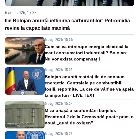
6 aug. 2026, 17:38
Ilie Bolojan anunță ieftinirea carburanților: Petromidia
revine la capacitate maximă
6 aug. 2026, 15:36
Cum se va întrerupe energia electrică la
marii consumatori industriali? Bolojan:
Nu vor exista compensații
6 aug. 2026, 15:33
Bolojan anunță restricțiile de consum
energetic. Centralele pe combustibili
fosili, repornite. La ore de vârf se va apela
la importuri - LIVE TEXT
6 aug. 2026, 15:24
Miza uriașă a scufundării barjelor.
Reactorul 2 de la Cernavodă poate primi o
nouă „gură de oxigen”
6 aug. 2026, 15:23