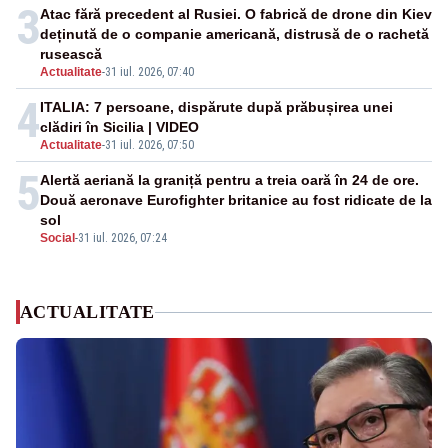
3
Atac fără precedent al Rusiei. O fabrică de drone din Kiev
deținută de o companie americană, distrusă de o rachetă
rusească
Actualitate
-
31 iul. 2026, 07:40
4
ITALIA: 7 persoane, dispărute după prăbușirea unei
clădiri în Sicilia | VIDEO
Actualitate
-
31 iul. 2026, 07:50
5
Alertă aeriană la graniță pentru a treia oară în 24 de ore.
Două aeronave Eurofighter britanice au fost ridicate de la
sol
Social
-
31 iul. 2026, 07:24
ACTUALITATE