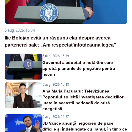
6 aug. 2026, 16:34
Ilie Bolojan evită un răspuns clar despre averea
partenerei sale: „Am respectat întotdeauna legea”
6 aug. 2026, 15:39
Guvernul a adoptat o hotărâre care
aprobă planurile de pregătire pentru
riscuri
6 aug. 2026, 15:18
Ana Maria Păcuraru: Televiziunea
Poporului solicită investigarea deciziilor
luate în această perioadă de criză
enegetică
6 aug. 2026, 11:27
JD Vance anunță negocieri de pace
dificile și îndelungate cu Iranul, în timp ce