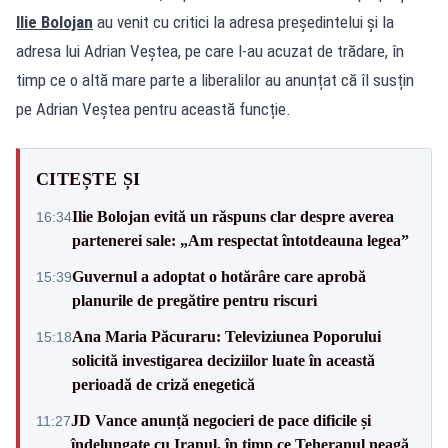
Ilie Bolojan
au venit cu critici la adresa președintelui și la
adresa lui Adrian Veștea, pe care l-au acuzat de trădare, în
timp ce o altă mare parte a liberalilor au anunțat că îl susțin
pe Adrian Veștea pentru această funcție.
CITEȘTE ȘI
Ilie Bolojan evită un răspuns clar despre averea
16:34
partenerei sale: „Am respectat întotdeauna legea”
Guvernul a adoptat o hotărâre care aprobă
15:39
planurile de pregătire pentru riscuri
Ana Maria Păcuraru: Televiziunea Poporului
15:18
solicită investigarea deciziilor luate în această
perioadă de criză enegetică
JD Vance anunță negocieri de pace dificile și
11:27
îndelungate cu Iranul, în timp ce Teheranul neagă