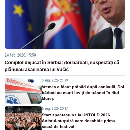
24 feb. 2026, 15:50
Complot dejucat în Serbia: doi bărbați, suspectați că
plănuiau asasinarea lui Vučić
6 aug. 2026, 21:39
Vremea a făcut prăpăd după caniculă. Doi
bărbați au murit loviți de trăsnet în râul
Mureș
6 aug. 2026, 20:17
Start spectaculos la UNTOLD 2026.
Artistul-surpriză care deschide prima
seară de festival