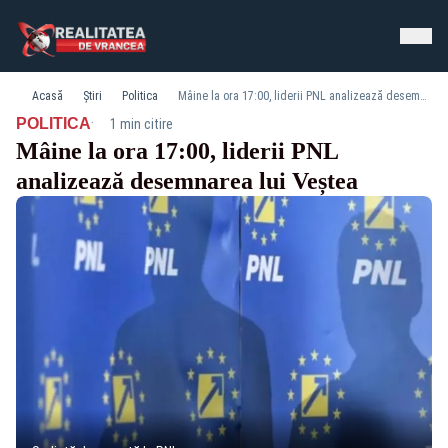
Acasă
Știri
Politica
Mâine la ora 17:00, liderii PNL analizează desemnarea lui Veștea
·
POLITICA
1 min citire
Mâine la ora 17:00, liderii PNL
analizează desemnarea lui Veștea