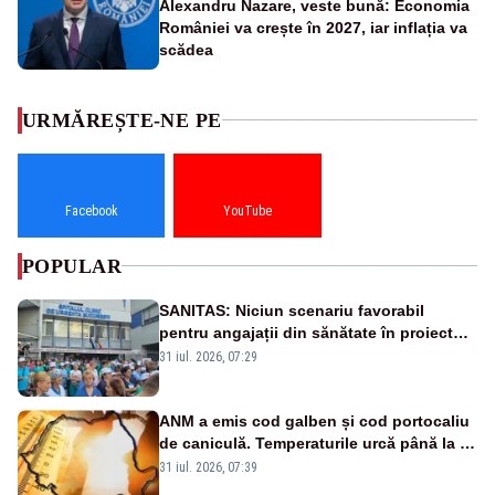
Alexandru Nazare, veste bună: Economia
României va crește în 2027, iar inflația va
scădea
URMĂREȘTE-NE PE
Facebook
YouTube
POPULAR
SANITAS: Niciun scenariu favorabil
pentru angajații din sănătate în proiectul
Legii salarizării
31 iul. 2026, 07:29
ANM a emis cod galben și cod portocaliu
de caniculă. Temperaturile urcă până la 38
de grade, iar nopțile devin tropicale
31 iul. 2026, 07:39