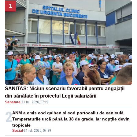
1
SANITAS: Niciun scenariu favorabil pentru angajații
din sănătate în proiectul Legii salarizării
Sanatate
·
31 iul. 2026, 07:29
2
ANM a emis cod galben și cod portocaliu de caniculă.
Temperaturile urcă până la 38 de grade, iar nopțile devin
tropicale
Social
-
31 iul. 2026, 07:39