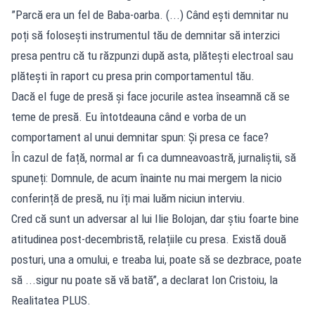
”Parcă era un fel de Baba-oarba. (...) Când ești demnitar nu
poți să folosești instrumentul tău de demnitar să interzici
presa pentru că tu răzpunzi după asta, plătești electroal sau
plătești în raport cu presa prin comportamentul tău.
Dacă el fuge de presă și face jocurile astea înseamnă că se
teme de presă. Eu întotdeauna când e vorba de un
comportament al unui demnitar spun: Și presa ce face?
În cazul de față, normal ar fi ca dumneavoastră, jurnaliștii, să
spuneți: Domnule, de acum înainte nu mai mergem la nicio
conferință de presă, nu îți mai luăm niciun interviu.
Cred că sunt un adversar al lui Ilie Bolojan, dar știu foarte bine
atitudinea post-decembristă, relațiile cu presa. Există două
posturi, una a omului, e treaba lui, poate să se dezbrace, poate
să ...sigur nu poate să vă bată”, a declarat Ion Cristoiu, la
Realitatea PLUS.