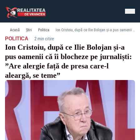
Acasă
Știri
Politica
Ion Cristoiu, după ce Ilie Bolojan și-a pus oamenii că îi blocheze pe jurnaliști: ”Are alergie față de presa care-l aleargă, se teme”
·
POLITICA
2 min citire
Ion Cristoiu, după ce Ilie Bolojan și-a
pus oamenii că îi blocheze pe jurnaliști:
”Are alergie față de presa care-l
aleargă, se teme”