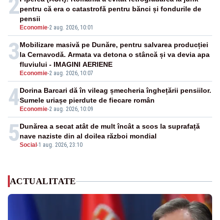
2
pentru că era o catastrofă pentru bănci și fondurile de
pensii
Economie
-
2 aug. 2026, 10:01
3
Mobilizare masivă pe Dunăre, pentru salvarea producției
la Cernavodă. Armata va detona o stâncă și va devia apa
fluviului - IMAGINI AERIENE
Economie
-
2 aug. 2026, 10:07
4
Dorina Barcari dă în vileag șmecheria înghețării pensiilor.
Sumele uriașe pierdute de fiecare român
Economie
-
2 aug. 2026, 10:09
5
Dunărea a secat atât de mult încât a scos la suprafață
nave naziste din al doilea război mondial
Social
-
1 aug. 2026, 23:10
ACTUALITATE