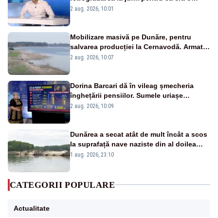
catastrofă pentru bănci și fondurile de
2 aug. 2026, 10:01
pensii
Mobilizare masivă pe Dunăre, pentru
salvarea producției la Cernavodă. Armata
va detona o stâncă și va devia apa
2 aug. 2026, 10:07
fluviului - IMAGINI AERIENE
Dorina Barcari dă în vileag șmecheria
înghețării pensiilor. Sumele uriașe
pierdute de fiecare român
2 aug. 2026, 10:09
Dunărea a secat atât de mult încât a scos
la suprafață nave naziste din al doilea
război mondial
1 aug. 2026, 23:10
CATEGORII POPULARE
Actualitate