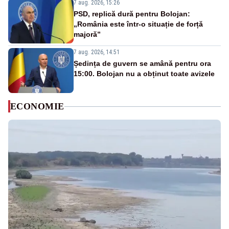
7 aug. 2026, 15:26
PSD, replică dură pentru Bolojan:
„România este într-o situație de forță
majoră”
7 aug. 2026, 14:51
Ședința de guvern se amână pentru ora
15:00. Bolojan nu a obținut toate avizele
ECONOMIE