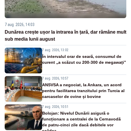
7 aug. 2026, 14:03
Dunărea crește ușor la intrarea în țară, dar rămâne mult
sub media lunii august
7 aug. 2026, 13:02
În intervalul orar de seară, consumul de
curent „a scăzut cu 200-300 de megawați”
7 aug. 2026, 10:57
ANSVSA a negociat, la Ankara, un acord
pentru facilitarea tranzitului prin Turcia al
carcaselor de ovine și bovine
7 aug. 2026, 10:51
Bolojan: Nivelul Dunării asigură o
funcționare a centralei de la Cernavodă
de patru-cinci zile dacă debitele vor
scădea