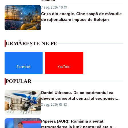
7 aug. 2026, 10:43
Criza din energie. Cine scapă de măsurile
de raționalizare impuse de Bolojan
URMĂREȘTE-NE PE
Facebook
YouTube
POPULAR
Daniel Udrescu: De ce patrimoniul va
deveni conceptul central al economiei
viitoare?
2 aug. 2026, 09:22
Piperea (AUR): România a evitat
retrogradarea la junk pentru că era o