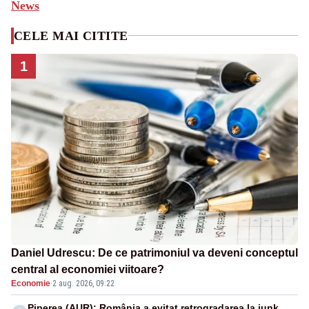
News
CELE MAI CITITE
1
Daniel Udrescu: De ce patrimoniul va deveni conceptul
central al economiei viitoare?
Economie
·
2 aug. 2026, 09:22
Piperea (AUR): România a evitat retrogradarea la junk