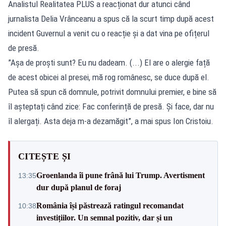
Analistul Realitatea PLUS a reacționat dur atunci când
jurnalista Delia Vrânceanu a spus că la scurt timp după acest
incident Guvernul a venit cu o reacție și a dat vina pe ofițerul
de presă.
”Așa de proști sunt? Eu nu dadeam. (...) El are o alergie față
de acest obicei al presei, mă rog românesc, se duce după el.
Putea să spun că domnule, potrivit domnului premier, e bine să
îl așteptați când zice: Fac conferință de presă. Și face, dar nu
îl alergați. Asta deja m-a dezamăgit”, a mai spus Ion Cristoiu.
CITEȘTE ȘI
Groenlanda îi pune frână lui Trump. Avertisment
13:35
dur după planul de foraj
România își păstrează ratingul recomandat
10:38
investițiilor. Un semnal pozitiv, dar și un