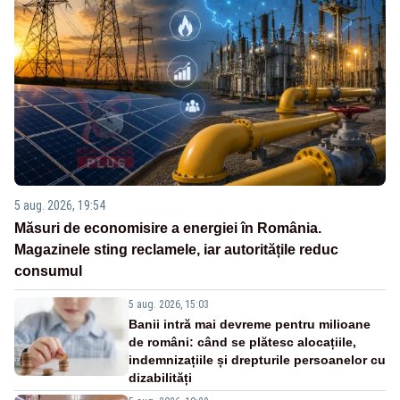
5 aug. 2026, 19:54
Măsuri de economisire a energiei în România.
Magazinele sting reclamele, iar autoritățile reduc
consumul
5 aug. 2026, 15:03
Banii intră mai devreme pentru milioane
de români: când se plătesc alocațiile,
indemnizațiile și drepturile persoanelor cu
dizabilități