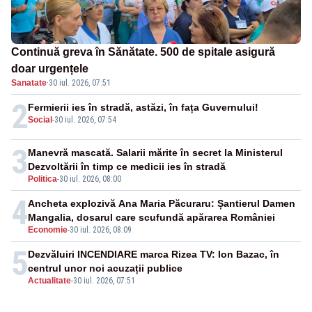
Continuă greva în Sănătate. 500 de spitale asigură
doar urgențele
Sanatate
·
30 iul. 2026, 07:51
2
Fermierii ies în stradă, astăzi, în fața Guvernului!
Social
-
30 iul. 2026, 07:54
3
Manevră mascată. Salarii mărite în secret la Ministerul
Dezvoltării în timp ce medicii ies în stradă
Politica
-
30 iul. 2026, 08:00
4
Ancheta explozivă Ana Maria Păcuraru: Șantierul Damen
Mangalia, dosarul care scufundă apărarea României
Economie
-
30 iul. 2026, 08:09
5
Dezvăluiri INCENDIARE marca Rizea TV: Ion Bazac, în
centrul unor noi acuzații publice
Actualitate
-
30 iul. 2026, 07:51