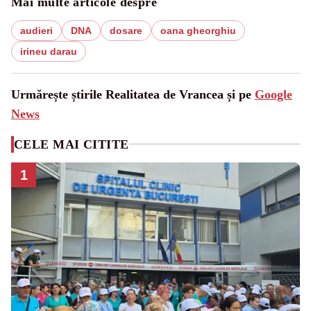
Mai multe articole despre
audieri
DNA
dosare
oana gheorghiu
irineu darau
Urmărește știrile Realitatea de Vrancea și pe
Google
News
CELE MAI CITITE
1