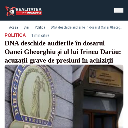
Acasă
Știri
Politica
DNA deschide audierile în dosarul Oanei Gheorghiu și al lui Irineu Darău: acuzații grave de presiuni în achiziții
·
POLITICA
1 min citire
DNA deschide audierile în dosarul
Oanei Gheorghiu și al lui Irineu Darău:
acuzații grave de presiuni în achiziții