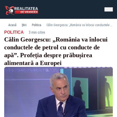
Acasă
Știri
Politica
Călin Georgescu: „România va înlocui conductele de petrol cu conducte de apă”. Profeția despre prăbușirea alimentară a Europei
·
POLITICA
3 min citire
Călin Georgescu: „România va înlocui
conductele de petrol cu conducte de
apă”. Profeția despre prăbușirea
alimentară a Europei