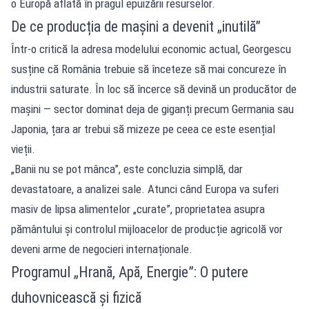
o Europă aflată în pragul epuizării resurselor.
De ce producția de mașini a devenit „inutilă”
Într-o critică la adresa modelului economic actual, Georgescu
susține că România trebuie să înceteze să mai concureze în
industrii saturate. În loc să încerce să devină un producător de
mașini — sector dominat deja de giganți precum Germania sau
Japonia, țara ar trebui să mizeze pe ceea ce este esențial
vieții.
„Banii nu se pot mânca”, este concluzia simplă, dar
devastatoare, a analizei sale. Atunci când Europa va suferi
masiv de lipsa alimentelor „curate”, proprietatea asupra
pământului și controlul mijloacelor de producție agricolă vor
deveni arme de negocieri internaționale.
Programul „Hrană, Apă, Energie”: O putere
duhovnicească și fizică