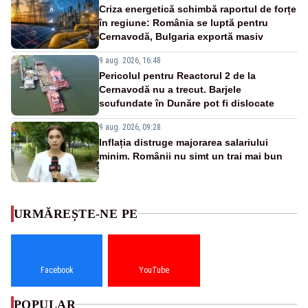
Criza energetică schimbă raportul de forțe
în regiune: România se luptă pentru
Cernavodă, Bulgaria exportă masiv
9 aug. 2026, 16:48
Pericolul pentru Reactorul 2 de la
Cernavodă nu a trecut. Barjele
scufundate în Dunăre pot fi dislocate
9 aug. 2026, 09:28
Inflația distruge majorarea salariului
minim. Românii nu simt un trai mai bun
URMĂREȘTE-NE PE
Facebook
YouTube
POPULAR