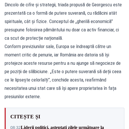
Dincolo de cifre și strategii, triada propusă de Georgescu este
prezentată ca o formă de putere suverană, cu rădăcini atât
spirituale, cât și fizice. Conceptul de „gherilă economică”
presupune folosirea pământului nu doar ca activ financiar, ci
ca scut de protecție națională.
Conform previziunilor sale, Europa se îndreaptă către un
moment critic de penurie, iar România are datoria să își
protejeze aceste resurse pentru a nu ajunge să negocieze de
pe poziții de slăbiciune. „Este o putere suverană să deții ceea
ce le lipsește celorlalți”, conchide acesta, reafirmând
necesitatea unui stat care să își apere proprietatea în fața
presiunilor externe.
CITEȘTE ȘI
Liderii politici, așteptați zilele următoare la
08:32