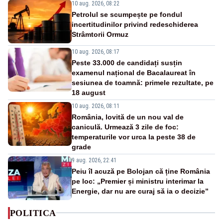
10 aug. 2026, 08:22
Petrolul se scumpește pe fondul
incertitudinilor privind redeschiderea
Strâmtorii Ormuz
10 aug. 2026, 08:17
Peste 33.000 de candidați susțin
examenul național de Bacalaureat în
sesiunea de toamnă: primele rezultate, pe
18 august
10 aug. 2026, 08:11
România, lovită de un nou val de
caniculă. Urmează 3 zile de foc:
temperaturile vor urca la peste 38 de
grade
9 aug. 2026, 22:41
Peiu îl acuză pe Bolojan că ține România
pe loc: „Premier și ministru interimar la
Energie, dar nu are curaj să ia o decizie”
POLITICA