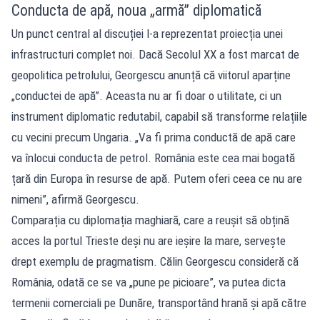
Conducta de apă, noua „armă” diplomatică
Un punct central al discuției l-a reprezentat proiecția unei
infrastructuri complet noi. Dacă Secolul XX a fost marcat de
geopolitica petrolului, Georgescu anunță că viitorul aparține
„conductei de apă”. Aceasta nu ar fi doar o utilitate, ci un
instrument diplomatic redutabil, capabil să transforme relațiile
cu vecini precum Ungaria. „Va fi prima conductă de apă care
va înlocui conducta de petrol. România este cea mai bogată
țară din Europa în resurse de apă. Putem oferi ceea ce nu are
nimeni”, afirmă Georgescu.
Comparația cu diplomația maghiară, care a reușit să obțină
acces la portul Trieste deși nu are ieșire la mare, servește
drept exemplu de pragmatism. Călin Georgescu consideră că
România, odată ce se va „pune pe picioare”, va putea dicta
termenii comerciali pe Dunăre, transportând hrană și apă către