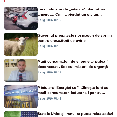
Fără indicator de „interzis”, dar totuși
amendat: Cum a pierdut un sibian
procesul pentru o parcare în centrul
3 aug. 2026, 09:35
orașului
Guvernul pregăteşte noi măsuri de sprijin
pentru crescătorii de ovine
3 aug. 2026, 09:36
Marii consumatori de energie ar putea fi
deconectați. Scopul măsurii de urgență
3 aug. 2026, 09:39
Ministerul Energiei se întâlnește luni cu
marii consumatori industriali pentru
reducerea voluntară a consumului de
3 aug. 2026, 09:41
electricitate în orele de vârf
Statele Unite şi Iranul ar putea relua astăzi