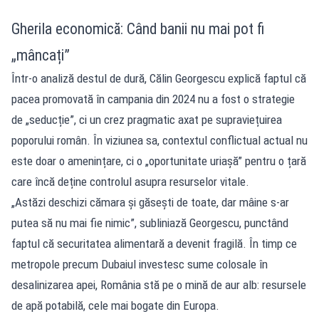
Gherila economică: Când banii nu mai pot fi
„mâncați”
Într-o analiză destul de dură, Călin Georgescu explică faptul că
pacea promovată în campania din 2024 nu a fost o strategie
de „seducție”, ci un crez pragmatic axat pe supraviețuirea
poporului român. În viziunea sa, contextul conflictual actual nu
este doar o amenințare, ci o „oportunitate uriașă” pentru o țară
care încă deține controlul asupra resurselor vitale.
„Astăzi deschizi cămara și găsești de toate, dar mâine s-ar
putea să nu mai fie nimic”, subliniază Georgescu, punctând
faptul că securitatea alimentară a devenit fragilă. În timp ce
metropole precum Dubaiul investesc sume colosale în
desalinizarea apei, România stă pe o mină de aur alb: resursele
de apă potabilă, cele mai bogate din Europa.