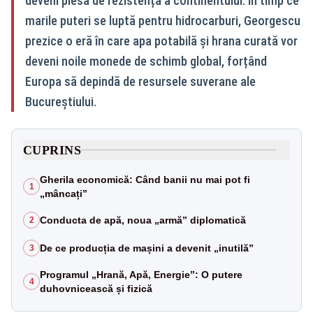
deveni piesa de rezistență a continentului. În timp ce
marile puteri se luptă pentru hidrocarburi, Georgescu
prezice o eră în care apa potabilă și hrana curată vor
deveni noile monede de schimb global, forțând
Europa să depindă de resursele suverane ale
Bucureștiului.
CUPRINS
Gherila economică: Când banii nu mai pot fi
1
„mâncați”
Conducta de apă, noua „armă” diplomatică
2
De ce producția de mașini a devenit „inutilă”
3
Programul „Hrană, Apă, Energie”: O putere
4
duhovnicească și fizică