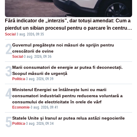
Fără indicator de „interzis”, dar totuși amendat: Cum a
pierdut un sibian procesul pentru o parcare în centrul
Social
·
3 aug. 2026, 09:35
orașului
2
Guvernul pregăteşte noi măsuri de sprijin pentru
crescătorii de ovine
Social
-
3 aug. 2026, 09:36
3
Marii consumatori de energie ar putea fi deconectați.
Scopul măsurii de urgență
Politica
-
3 aug. 2026, 09:39
4
Ministerul Energiei se întâlnește luni cu marii
consumatori industriali pentru reducerea voluntară a
consumului de electricitate în orele de vârf
Economie
-
3 aug. 2026, 09:41
5
Statele Unite şi Iranul ar putea relua astăzi negocierile
Politica
-
3 aug. 2026, 09:34