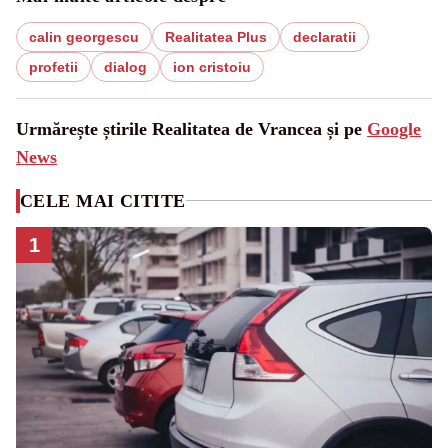
calin georgescu
Realitatea Plus
declaratii
profetii
dialog
ion cristoiu
Urmărește știrile Realitatea de Vrancea și pe
Google
News
CELE MAI CITITE
1