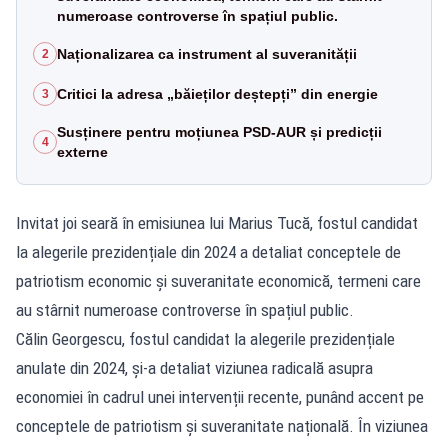
numeroase controverse în spațiul public.
Naționalizarea ca instrument al suveranității
2
Critici la adresa „băieților deștepți” din energie
3
Susținere pentru moțiunea PSD-AUR și predicții
4
externe
Invitat joi seară în emisiunea lui Marius Tucă, fostul candidat
la alegerile prezidențiale din 2024 a detaliat conceptele de
patriotism economic și suveranitate economică, termeni care
au stârnit numeroase controverse în spațiul public.
Călin Georgescu, fostul candidat la alegerile prezidențiale
anulate din 2024, și-a detaliat viziunea radicală asupra
economiei în cadrul unei intervenții recente, punând accent pe
conceptele de patriotism și suveranitate națională. În viziunea