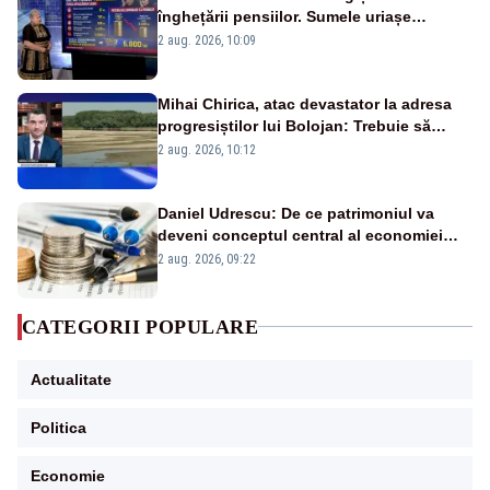
înghețării pensiilor. Sumele uriașe
pierdute de fiecare român
2 aug. 2026, 10:09
Mihai Chirica, atac devastator la adresa
progresiștilor lui Bolojan: Trebuie să
protejăm și natura, dar nu șținem omaneii
2 aug. 2026, 10:12
în stare permanentă de alertă
Daniel Udrescu: De ce patrimoniul va
deveni conceptul central al economiei
viitoare?
2 aug. 2026, 09:22
CATEGORII POPULARE
Actualitate
Politica
Economie