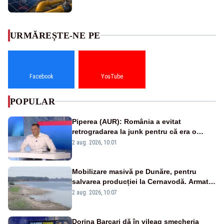
URMĂREȘTE-NE PE
Facebook
YouTube
POPULAR
Piperea (AUR): România a evitat
retrogradarea la junk pentru că era o
catastrofă pentru bănci și fondurile de
2 aug. 2026, 10:01
pensii
Mobilizare masivă pe Dunăre, pentru
salvarea producției la Cernavodă. Armata
va detona o stâncă și va devia apa
2 aug. 2026, 10:07
fluviului - IMAGINI AERIENE
Dorina Barcari dă în vileag șmecheria