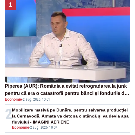
1
Piperea (AUR): România a evitat retrogradarea la junk
pentru că era o catastrofă pentru bănci și fondurile de
Economie
·
2 aug. 2026, 10:01
pensii
2
Mobilizare masivă pe Dunăre, pentru salvarea producției
la Cernavodă. Armata va detona o stâncă și va devia apa
fluviului - IMAGINI AERIENE
Economie
-
2 aug. 2026, 10:07