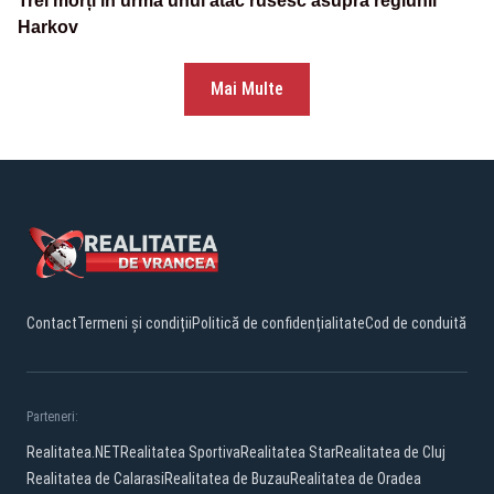
Trei morți în urma unui atac rusesc asupra regiunii
Harkov
Mai Multe
Contact
Termeni și condiții
Politică de confidențialitate
Cod de conduită
Parteneri:
Realitatea.NET
Realitatea Sportiva
Realitatea Star
Realitatea de Cluj
Realitatea de Calarasi
Realitatea de Buzau
Realitatea de Oradea