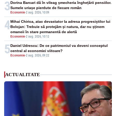
3
Dorina Barcari dă în vileag șmecheria înghețării pensiilor.
Sumele uriașe pierdute de fiecare român
Economie
-
2 aug. 2026, 10:09
4
Mihai Chirica, atac devastator la adresa progresiștilor lui
Bolojan: Trebuie să protejăm și natura, dar nu șținem
omaneii în stare permanentă de alertă
Economie
-
2 aug. 2026, 10:12
5
Daniel Udrescu: De ce patrimoniul va deveni conceptul
central al economiei viitoare?
Economie
-
2 aug. 2026, 09:22
ACTUALITATE