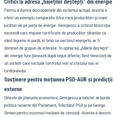
Critici la adresa „băieților deștepți” din energie
Pentru a ilustra discrepanțele din sistemul actual, acesta a
oferit un exemplu comparativ între micii producători și marii
jucători de pe piața de energie. Georgescu a criticat birocrația
excesivă care impune certificate de producător țăranilor ce
vând legume în piață, în timp ce sectorul energetic ar fi
dominat de grupuri de interese. În opinia sa, „băieții deștepți”
din energie funcționează după reguli diferite, fiind favorizați de
un sistem care exclude controlul real al statului sau al
cetățeanului.
Susținere pentru moțiunea PSD-AUR și predicții
externe
Dincolo de planurile economice, Georgescu a salutat acțiunile
politice recente din Parlament, felicitând PSD și pe George
Simion pentru succesul moțiunii de cenzură. Acesta a descris