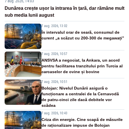
7 aug. 2026, 14:03
Dunărea crește ușor la intrarea în țară, dar rămâne mult
sub media lunii august
7 aug. 2026, 13:02
În intervalul orar de seară, consumul de
curent „a scăzut cu 200-300 de megawați”
7 aug. 2026, 10:57
ANSVSA a negociat, la Ankara, un acord
pentru facilitarea tranzitului prin Turcia al
carcaselor de ovine și bovine
7 aug. 2026, 10:51
Bolojan: Nivelul Dunării asigură o
funcționare a centralei de la Cernavodă
de patru-cinci zile dacă debitele vor
scădea
7 aug. 2026, 10:43
Criza din energie. Cine scapă de măsurile
de raționalizare impuse de Bolojan