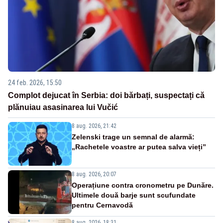
24 feb. 2026, 15:50
Complot dejucat în Serbia: doi bărbați, suspectați că
plănuiau asasinarea lui Vučić
8 aug. 2026, 21:42
Zelenski trage un semnal de alarmă:
„Rachetele voastre ar putea salva vieți”
8 aug. 2026, 20:07
Operațiune contra cronometru pe Dunăre.
Ultimele două barje sunt scufundate
pentru Cernavodă
8 aug. 2026, 18:31