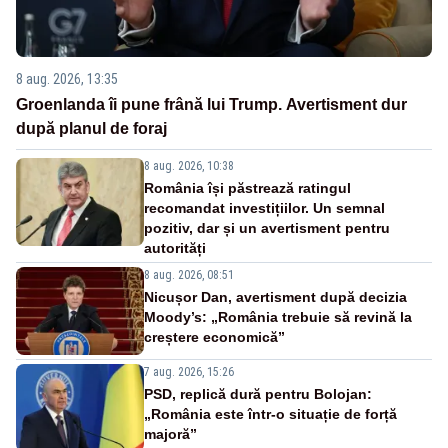
8 aug. 2026, 13:35
Groenlanda îi pune frână lui Trump. Avertisment dur
după planul de foraj
8 aug. 2026, 10:38
România își păstrează ratingul
recomandat investițiilor. Un semnal
pozitiv, dar și un avertisment pentru
autorități
8 aug. 2026, 08:51
Nicușor Dan, avertisment după decizia
Moody’s: „România trebuie să revină la
creștere economică”
7 aug. 2026, 15:26
PSD, replică dură pentru Bolojan:
„România este într-o situație de forță
majoră”