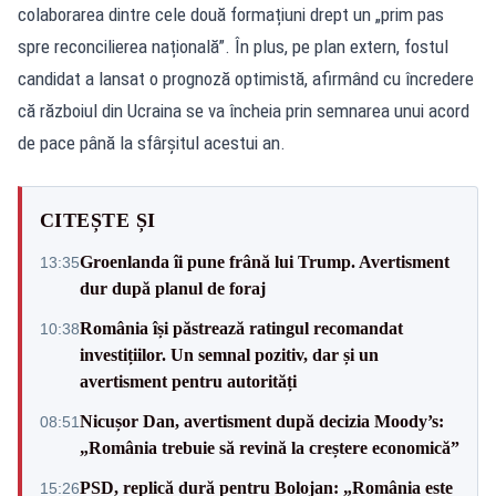
colaborarea dintre cele două formațiuni drept un „prim pas
spre reconcilierea națională”. În plus, pe plan extern, fostul
candidat a lansat o prognoză optimistă, afirmând cu încredere
că războiul din Ucraina se va încheia prin semnarea unui acord
de pace până la sfârșitul acestui an.
CITEȘTE ȘI
Groenlanda îi pune frână lui Trump. Avertisment
13:35
dur după planul de foraj
România își păstrează ratingul recomandat
10:38
investițiilor. Un semnal pozitiv, dar și un
avertisment pentru autorități
Nicușor Dan, avertisment după decizia Moody’s:
08:51
„România trebuie să revină la creștere economică”
PSD, replică dură pentru Bolojan: „România este
15:26