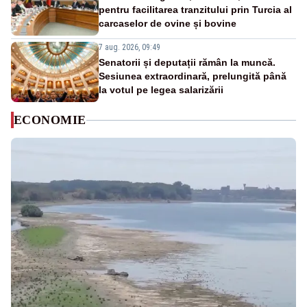
pentru facilitarea tranzitului prin Turcia al
carcaselor de ovine și bovine
7 aug. 2026, 09:49
Senatorii și deputații rămân la muncă.
Sesiunea extraordinară, prelungită până
la votul pe legea salarizării
ECONOMIE