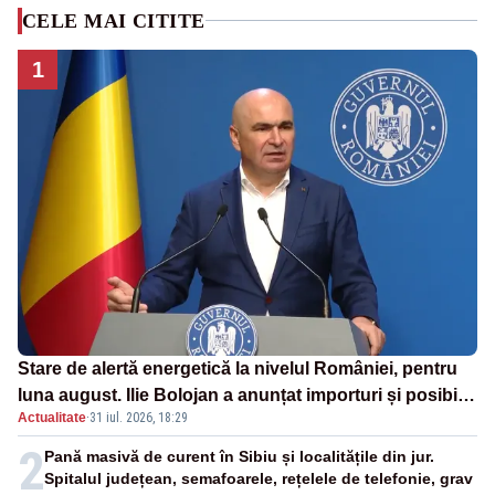
CELE MAI CITITE
1
Stare de alertă energetică la nivelul României, pentru
luna august. Ilie Bolojan a anunțat importuri și posibile
Actualitate
·
31 iul. 2026, 18:29
restricții – VIDEO
2
Pană masivă de curent în Sibiu și localitățile din jur.
Spitalul județean, semafoarele, rețelele de telefonie, grav