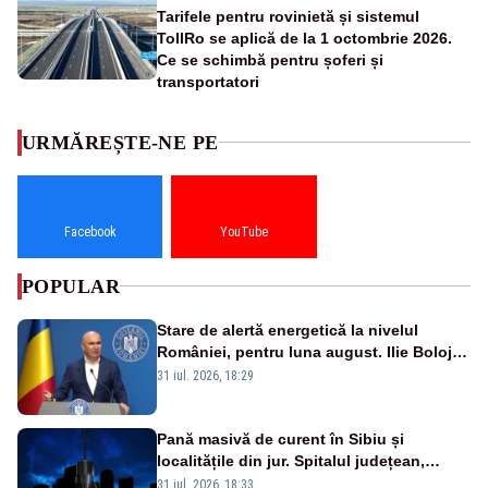
Tarifele pentru rovinietă și sistemul
TollRo se aplică de la 1 octombrie 2026.
Ce se schimbă pentru șoferi și
transportatori
URMĂREȘTE-NE PE
Facebook
YouTube
POPULAR
Stare de alertă energetică la nivelul
României, pentru luna august. Ilie Bolojan
a anunțat importuri și posibile restricții –
31 iul. 2026, 18:29
VIDEO
Pană masivă de curent în Sibiu și
localitățile din jur. Spitalul județean,
semafoarele, rețelele de telefonie, grav
31 iul. 2026, 18:33