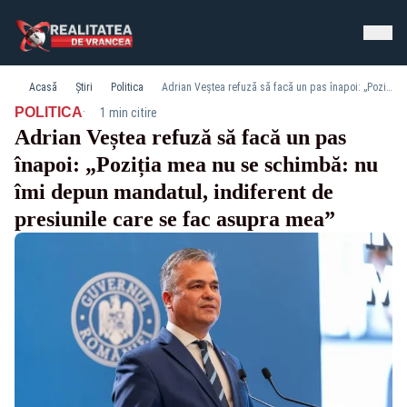
Acasă
Știri
Politica
Adrian Veștea refuză să facă un pas înapoi: „Poziția mea nu se schimbă: nu îmi depun mandatul, indiferent de presiunile care se fac asupra mea”
·
POLITICA
1 min citire
Adrian Veștea refuză să facă un pas
înapoi: „Poziția mea nu se schimbă: nu
îmi depun mandatul, indiferent de
presiunile care se fac asupra mea”