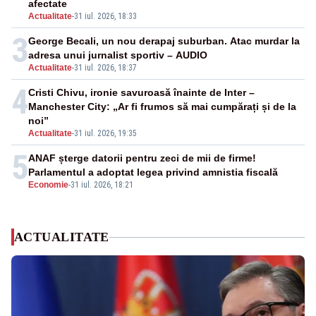
afectate
Actualitate
-
31 iul. 2026, 18:33
3
George Becali, un nou derapaj suburban. Atac murdar la
adresa unui jurnalist sportiv – AUDIO
Actualitate
-
31 iul. 2026, 18:37
4
Cristi Chivu, ironie savuroasă înainte de Inter –
Manchester City: „Ar fi frumos să mai cumpărați și de la
noi”
Actualitate
-
31 iul. 2026, 19:35
5
ANAF șterge datorii pentru zeci de mii de firme!
Parlamentul a adoptat legea privind amnistia fiscală
Economie
-
31 iul. 2026, 18:21
ACTUALITATE