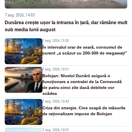
7 aug. 2026, 14:03
Dunărea crește ușor la intrarea în țară, dar rămâne mult
sub media lunii august
7 aug. 2026, 13:02
În intervalul orar de seară, consumul de
curent „a scăzut cu 200-300 de megawați”
7 aug. 2026, 10:51
Bolojan: Nivelul Dunării asigură o
funcționare a centralei de la Cernavodă
de patru-cinci zile dacă debitele vor
scădea
7 aug. 2026, 10:43
Criza din energie. Cine scapă de măsurile
de raționalizare impuse de Bolojan
7 aug. 2026, 10:01