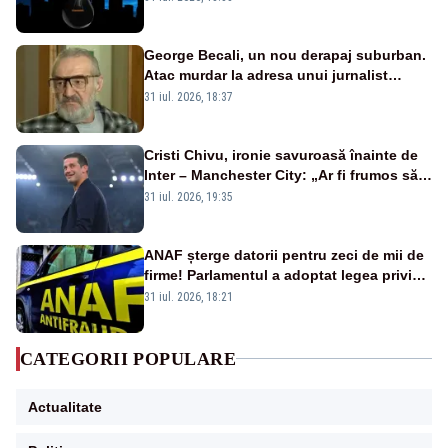
afectate
George Becali, un nou derapaj suburban.
Atac murdar la adresa unui jurnalist
sportiv – AUDIO
31 iul. 2026, 18:37
Cristi Chivu, ironie savuroasă înainte de
Inter – Manchester City: „Ar fi frumos să
mai cumpărați și de la noi”
31 iul. 2026, 19:35
ANAF șterge datorii pentru zeci de mii de
firme! Parlamentul a adoptat legea privind
amnistia fiscală
31 iul. 2026, 18:21
CATEGORII POPULARE
Actualitate