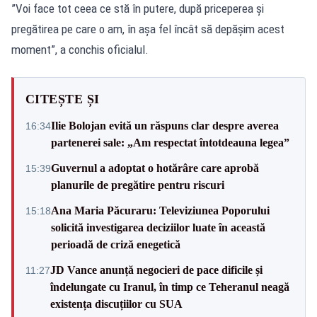
”Voi face tot ceea ce stă în putere, după priceperea şi
pregătirea pe care o am, în aşa fel încât să depăşim acest
moment”, a conchis oficialul.
CITEȘTE ȘI
Ilie Bolojan evită un răspuns clar despre averea
16:34
partenerei sale: „Am respectat întotdeauna legea”
Guvernul a adoptat o hotărâre care aprobă
15:39
planurile de pregătire pentru riscuri
Ana Maria Păcuraru: Televiziunea Poporului
15:18
solicită investigarea deciziilor luate în această
perioadă de criză enegetică
JD Vance anunță negocieri de pace dificile și
11:27
îndelungate cu Iranul, în timp ce Teheranul neagă
existența discuțiilor cu SUA