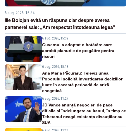
6 aug. 2026, 16:34
Ilie Bolojan evită un răspuns clar despre averea
partenerei sale: „Am respectat întotdeauna legea”
6 aug. 2026, 15:39
Guvernul a adoptat o hotărâre care
aprobă planurile de pregătire pentru
riscuri
6 aug. 2026, 15:18
Ana Maria Păcuraru: Televiziunea
Poporului solicită investigarea deciziilor
luate în această perioadă de criză
enegetică
6 aug. 2026, 11:27
JD Vance anunță negocieri de pace
dificile și îndelungate cu Iranul, în timp ce
Teheranul neagă existența discuțiilor cu
SUA
6 aug. 2026, 11:24