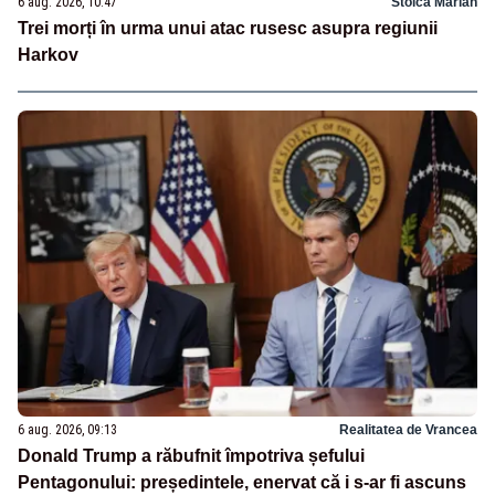
6 aug. 2026, 10:47
Stoica Marian
Trei morți în urma unui atac rusesc asupra regiunii
Harkov
6 aug. 2026, 09:13
Realitatea de Vrancea
Donald Trump a răbufnit împotriva șefului
Pentagonului: președintele, enervat că i s-ar fi ascuns