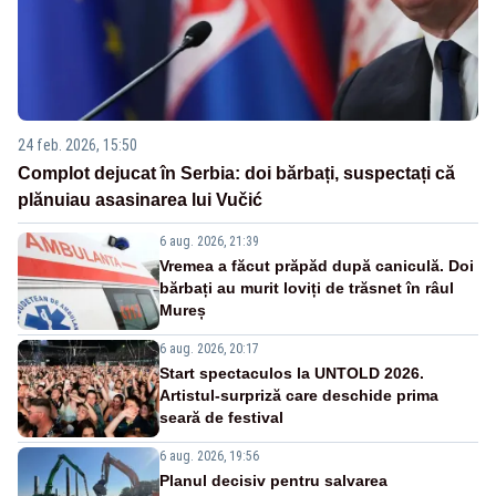
24 feb. 2026, 15:50
Complot dejucat în Serbia: doi bărbați, suspectați că
plănuiau asasinarea lui Vučić
6 aug. 2026, 21:39
Vremea a făcut prăpăd după caniculă. Doi
bărbați au murit loviți de trăsnet în râul
Mureș
6 aug. 2026, 20:17
Start spectaculos la UNTOLD 2026.
Artistul-surpriză care deschide prima
seară de festival
6 aug. 2026, 19:56
Planul decisiv pentru salvarea