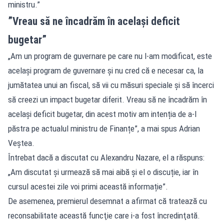
ministru.”
”Vreau să ne încadrăm în același deficit
bugetar”
„Am un program de guvernare pe care nu l-am modificat, este
același program de guvernare și nu cred că e necesar ca, la
jumătatea unui an fiscal, să vii cu măsuri speciale și să încerci
să creezi un impact bugetar diferit. Vreau să ne încadrăm în
același deficit bugetar, din acest motiv am intenția de a-l
păstra pe actualul ministru de Finanțe”, a mai spus Adrian
Veștea.
Întrebat dacă a discutat cu Alexandru Nazare, el a răspuns:
„Am discutat și urmează să mai aibă și el o discuție, iar în
cursul acestei zile voi primi această informație”.
De asemenea, premierul desemnat a afirmat că tratează cu
reconsabilitate această funcţie care i-a fost încredinţată.