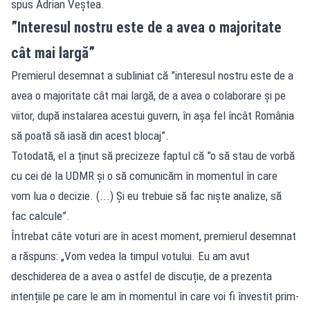
spus Adrian Veștea.
”Interesul nostru este de a avea o majoritate
cât mai largă”
Premierul desemnat a subliniat că ”interesul nostru este de a
avea o majoritate cât mai largă, de a avea o colaborare și pe
viitor, după instalarea acestui guvern, în așa fel încât România
să poată să iasă din acest blocaj”.
Totodată, el a ținut să precizeze faptul că ”o să stau de vorbă
cu cei de la UDMR și o să comunicăm în momentul în care
vom lua o decizie. (...) Și eu trebuie să fac niște analize, să
fac calcule”.
Întrebat câte voturi are în acest moment, premierul desemnat
a răspuns: „Vom vedea la timpul votului. Eu am avut
deschiderea de a avea o astfel de discuție, de a prezenta
intențiile pe care le am în momentul în care voi fi învestit prim-