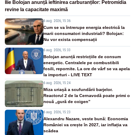
Ilie Bolojan anunță ieftinirea carburanților: Petromidia
revine la capacitate maximă
6 aug. 2026, 15:36
Cum se va întrerupe energia electrică la
marii consumatori industriali? Bolojan:
Nu vor exista compensații
6 aug. 2026, 15:33
Bolojan anunță restricțiile de consum
energetic. Centralele pe combustibili
fosili, repornite. La ore de vârf se va apela
la importuri - LIVE TEXT
6 aug. 2026, 15:24
Miza uriașă a scufundării barjelor.
Reactorul 2 de la Cernavodă poate primi o
nouă „gură de oxigen”
6 aug. 2026, 15:23
Alexandru Nazare, veste bună: Economia
României va crește în 2027, iar inflația va
scădea