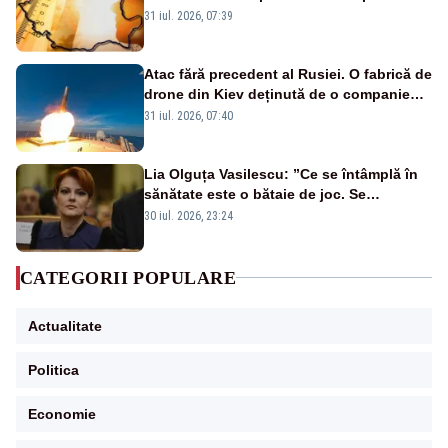
de grade, iar nopțile devin tropicale
31 iul. 2026, 07:39
Atac fără precedent al Rusiei. O fabrică de
drone din Kiev deținută de o companie
americană, distrusă de o rachetă
31 iul. 2026, 07:40
rusească
Lia Olguța Vasilescu: ”Ce se întâmplă în
sănătate este o bătaie de joc. Se
guvernează extraordinar de prost”
30 iul. 2026, 23:24
CATEGORII POPULARE
Actualitate
Politica
Economie