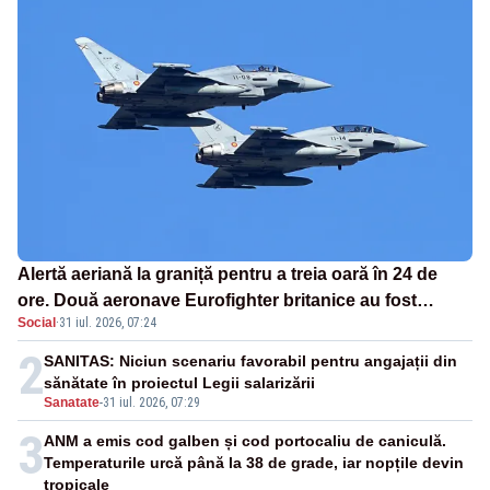
Alertă aeriană la graniță pentru a treia oară în 24 de
ore. Două aeronave Eurofighter britanice au fost
Social
·
31 iul. 2026, 07:24
ridicate de la sol
2
SANITAS: Niciun scenariu favorabil pentru angajații din
sănătate în proiectul Legii salarizării
Sanatate
-
31 iul. 2026, 07:29
3
ANM a emis cod galben și cod portocaliu de caniculă.
Temperaturile urcă până la 38 de grade, iar nopțile devin
tropicale