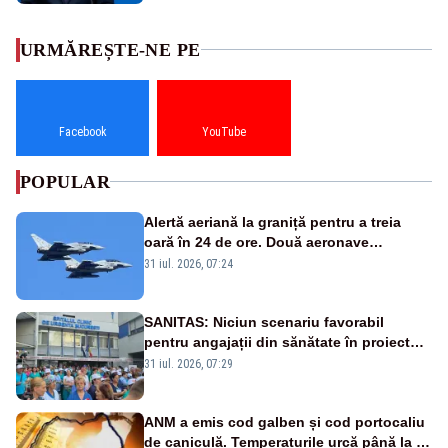
URMĂREȘTE-NE PE
Facebook
YouTube
POPULAR
Alertă aeriană la graniță pentru a treia
oară în 24 de ore. Două aeronave
Eurofighter britanice au fost ridicate de la
31 iul. 2026, 07:24
sol
SANITAS: Niciun scenariu favorabil
pentru angajații din sănătate în proiectul
Legii salarizării
31 iul. 2026, 07:29
ANM a emis cod galben și cod portocaliu
de caniculă. Temperaturile urcă până la 38