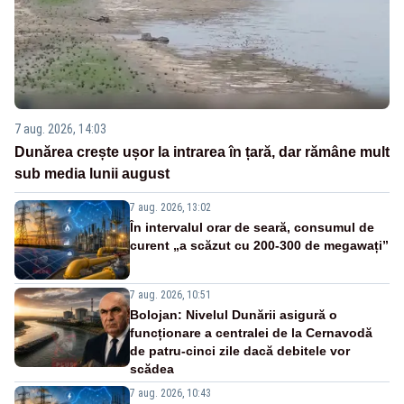
7 aug. 2026, 14:03
Dunărea crește ușor la intrarea în țară, dar rămâne mult
sub media lunii august
7 aug. 2026, 13:02
În intervalul orar de seară, consumul de
curent „a scăzut cu 200-300 de megawați”
7 aug. 2026, 10:51
Bolojan: Nivelul Dunării asigură o
funcționare a centralei de la Cernavodă
de patru-cinci zile dacă debitele vor
scădea
7 aug. 2026, 10:43