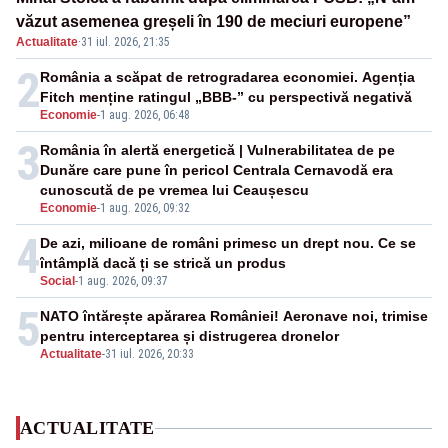
văzut asemenea greșeli în 190 de meciuri europene”
Actualitate
·
31 iul. 2026, 21:35
2
România a scăpat de retrogradarea economiei. Agenția
Fitch menține ratingul „BBB-” cu perspectivă negativă
Economie
-
1 aug. 2026, 06:48
3
România în alertă energetică | Vulnerabilitatea de pe
Dunăre care pune în pericol Centrala Cernavodă era
cunoscută de pe vremea lui Ceaușescu
Economie
-
1 aug. 2026, 09:32
4
De azi, milioane de români primesc un drept nou. Ce se
întâmplă dacă ți se strică un produs
Social
-
1 aug. 2026, 09:37
5
NATO întărește apărarea României! Aeronave noi, trimise
pentru interceptarea și distrugerea dronelor
Actualitate
-
31 iul. 2026, 20:33
ACTUALITATE