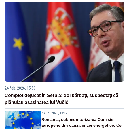
24 feb. 2026, 15:50
Complot dejucat în Serbia: doi bărbați, suspectați că
plănuiau asasinarea lui Vučić
7 aug. 2026, 19:17
România, sub monitorizarea Comisiei
Europene din cauza crizei energetice. Ce