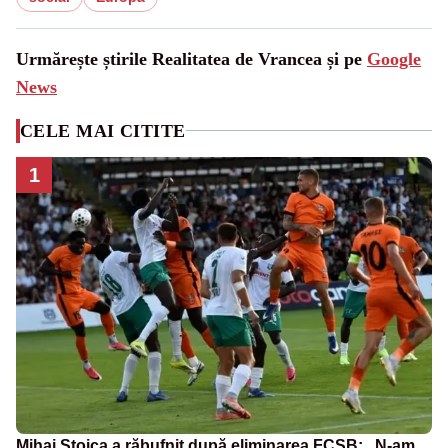
Urmărește știrile Realitatea de Vrancea și pe
Google
News
CELE MAI CITITE
1
Mihai Stoica a răbufnit după eliminarea FCSB: „N-am