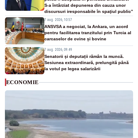
S-a întârziat depunerea din cauza unor
discursuri iresponsabile în spaţiul public”
7 aug. 2026, 10:57
ANSVSA a negociat, la Ankara, un acord
pentru facilitarea tranzitului prin Turcia al
carcaselor de ovine și bovine
7 aug. 2026, 09:49
Senatorii și deputații rămân la muncă.
Sesiunea extraordinară, prelungită până
la votul pe legea salarizării
ECONOMIE