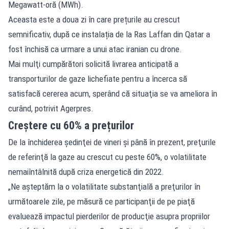
Megawatt-oră (MWh).
Aceasta este a doua zi în care prețurile au crescut
semnificativ, după ce instalația de la Ras Laffan din Qatar a
fost închisă ca urmare a unui atac iranian cu drone.
Mai mulţi cumpărători solicită livrarea anticipată a
transporturilor de gaze lichefiate pentru a încerca să
satisfacă cererea acum, sperând că situaţia se va ameliora în
curând, potrivit
Agerpres
.
Creștere cu 60% a prețurilor
De la închiderea şedinţei de vineri şi până în prezent, preţurile
de referinţă la gaze au crescut cu peste 60%, o volatilitate
nemaiîntâlnită după criza energetică din 2022.
„Ne aşteptăm la o volatilitate substanţială a preţurilor în
următoarele zile, pe măsură ce participanţii de pe piaţă
evaluează impactul pierderilor de producţie asupra propriilor