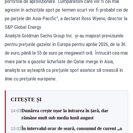
portofolii de aprovizionare. Cumpărătorii care vor fi cei mai
agresivi în achiziţiile spot pe termen scurt vor fi probabil cei de
pe pieţele din Asia-Pacific”, a declarat Ross Wyeno, director la
S&P Global Energy.
Analiştii Goldman Sachs Group Inc. şi-au majorat previziunile
pentru preţurile gazelor în Europa pentru aprilie 2026, de la 36
de euro, până la 55 de euro pe megawatt-oră. Întrucât cea mai
mare parte a gazelor lichefiate din Qatar merge în Asia,
analiştii se aşteaptă ca preţurile spot asiatice să crească în
linie cu preţurile europene.
CITEȘTE ȘI
Dunărea crește ușor la intrarea în țară, dar
14:03
rămâne mult sub media lunii august
În intervalul orar de seară, consumul de curent „a
13:02