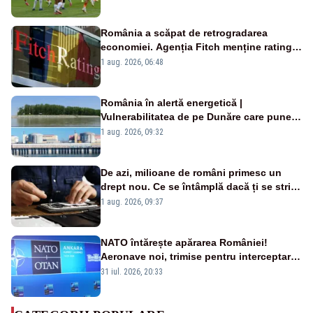
România a scăpat de retrogradarea
economiei. Agenția Fitch menține ratingul
„BBB-” cu perspectivă negativă
1 aug. 2026, 06:48
România în alertă energetică |
Vulnerabilitatea de pe Dunăre care pune
în pericol Centrala Cernavodă era
1 aug. 2026, 09:32
cunoscută de pe vremea lui Ceaușescu
De azi, milioane de români primesc un
drept nou. Ce se întâmplă dacă ți se strică
un produs
1 aug. 2026, 09:37
NATO întărește apărarea României!
Aeronave noi, trimise pentru interceptarea
și distrugerea dronelor
31 iul. 2026, 20:33