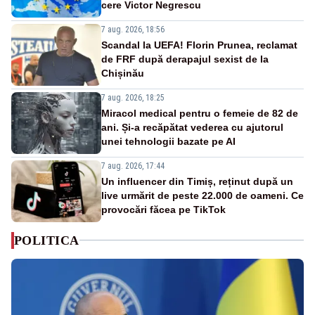
cere Victor Negrescu
7 aug. 2026, 18:56
Scandal la UEFA! Florin Prunea, reclamat
de FRF după derapajul sexist de la
Chișinău
7 aug. 2026, 18:25
Miracol medical pentru o femeie de 82 de
ani. Și-a recăpătat vederea cu ajutorul
unei tehnologii bazate pe AI
7 aug. 2026, 17:44
Un influencer din Timiș, reținut după un
live urmărit de peste 22.000 de oameni. Ce
provocări făcea pe TikTok
POLITICA