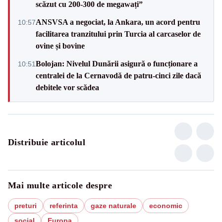
scăzut cu 200-300 de megawați”
ANSVSA a negociat, la Ankara, un acord pentru
10:57
facilitarea tranzitului prin Turcia al carcaselor de
ovine și bovine
Bolojan: Nivelul Dunării asigură o funcționare a
10:51
centralei de la Cernavodă de patru-cinci zile dacă
debitele vor scădea
Distribuie articolul
Mai multe articole despre
preturi
referinta
gaze naturale
economic
social
Europa