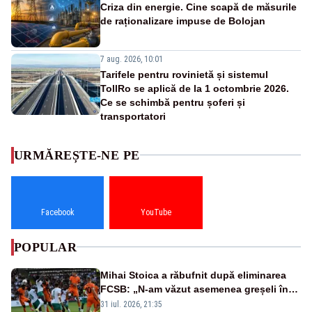
Criza din energie. Cine scapă de măsurile
de raționalizare impuse de Bolojan
7 aug. 2026, 10:01
Tarifele pentru rovinietă și sistemul
TollRo se aplică de la 1 octombrie 2026.
Ce se schimbă pentru șoferi și
transportatori
URMĂREȘTE-NE PE
Facebook
YouTube
POPULAR
Mihai Stoica a răbufnit după eliminarea
FCSB: „N-am văzut asemenea greșeli în
190 de meciuri europene”
31 iul. 2026, 21:35