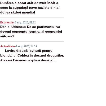
3
Dunărea a secat atât de mult încât a
scos la suprafață nave naziste din al
doilea război mondial
4
Economie
-
2 aug. 2026, 09:22
Daniel Udrescu: De ce patrimoniul va
deveni conceptul central al economiei
viitoare?
5
Actualitate
-
1 aug. 2026, 14:39
Lovitură după lovitură pentru
blonda lui Coldea în dosarul drogurilor.
Alessia Păcuraru explică decizia
magistraților