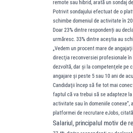
remote sau hibrid, arată un sondaj de
Potrivit sondajului efectuat de o pla
schimbe domeniul de activitate în 20
Doar 23% dintre respondenți au declar
urmăresc. 33% dintre aceștia au schi
„Vedem un procent mare de angajaţi c
direcţia reconversiei profesionale în 
dezvoltă, dar şi la competenţele pe c
angajare şi peste 5 sau 10 ani de ac
Candidaţii încep să fie tot mai conect
faptul că va trebui să se adapteze l
activitate sau în domeniile conexe”, 
platformei de recrutare eJobs, citat
Salariul, principalul motiv de 