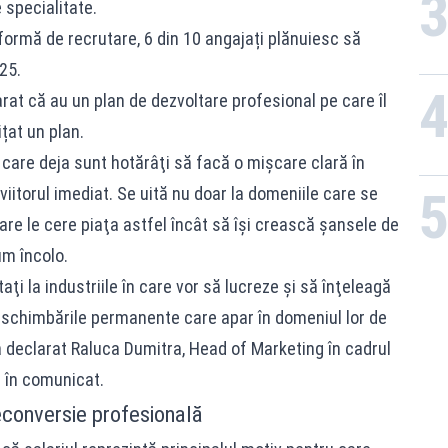
 specialitate.
tformă de recrutare, 6 din 10 angajați plănuiesc să
25.
at că au un plan de dezvoltare profesional pe care îl
țat un plan.
are deja sunt hotărâţi să facă o mişcare clară în
viitorul imediat. Se uită nu doar la domeniile care se
are le cere piaţa astfel încât să îşi crească şansele de
um încolo.
aţi la industriile în care vor să lucreze şi să înţeleagă
a schimbările permanente care apar în domeniul lor de
a declarat Raluca Dumitra, Head of Marketing în cadrul
ă în comunicat.
reconversie profesională