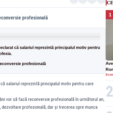
CE
1
reconversie profesională
clarat că salariul reprezintă principalul motiv pentru
ofesia.
Ave
 reconversie profesională
Rom
Econ
să 
în 4
că salariul reprezintă principalul motiv pentru care
âni vor să facă reconversie profesională în următorul an,
n, dezvoltare profesională, dar și trecerea spre munca