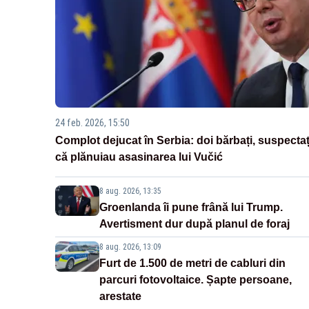
24 feb. 2026, 15:50
Complot dejucat în Serbia: doi bărbați, suspectaț
că plănuiau asasinarea lui Vučić
8 aug. 2026, 13:35
Groenlanda îi pune frână lui Trump.
Avertisment dur după planul de foraj
8 aug. 2026, 13:09
Furt de 1.500 de metri de cabluri din
parcuri fotovoltaice. Șapte persoane,
arestate