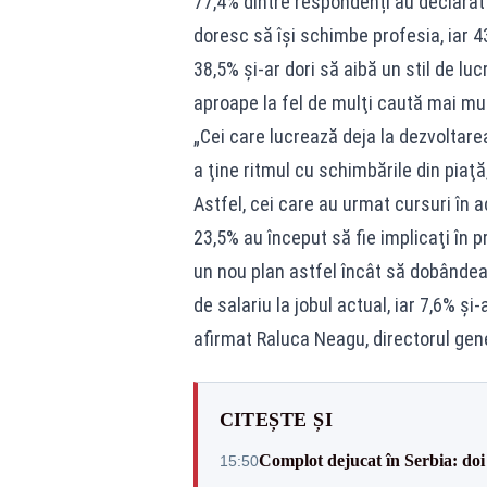
77,4% dintre respondenți au declarat 
doresc să își schimbe profesia, iar 4
38,5% şi-ar dori să aibă un stil de lu
aproape la fel de mulţi caută mai mul
„Cei care lucrează deja la dezvoltare
a ţine ritmul cu schimbările din piaţă
Astfel, cei care au urmat cursuri în 
23,5% au început să fie implicaţi în 
un nou plan astfel încât să dobândeas
de salariu la jobul actual, iar 7,6% şi
afirmat Raluca Neagu, directorul gene
CITEȘTE ȘI
Complot dejucat în Serbia: doi 
15:50