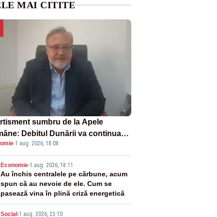
LE MAI CITITE
rtisment sumbru de la Apele
âne: Debitul Dunării va continua
omie
·
1 aug. 2026, 18:08
scadă. Cernavodă s-ar putea închide
 zile
2
Economie
-
1 aug. 2026, 18:11
Au închis centralele pe cărbune, acum
spun că au nevoie de ele. Cum se
pasează vina în plină criză energetică
Social
-
1 aug. 2026, 23:10