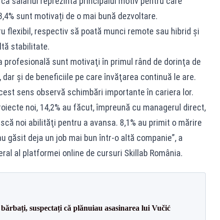
că salariul reprezintă principalul motiv pentru care
3,4% sunt motivați de o mai bună dezvoltare.
cru flexibil, respectiv să poată munci remote sau hibrid şi
tă stabilitate.
a profesională sunt motivaţi în primul rând de dorinţa de
, dar şi de beneficiile pe care învăţarea continuă le are.
acest sens observă schimbări importante în cariera lor.
proiecte noi, 14,2% au făcut, împreună cu managerul direct,
că noi abilităţi pentru a avansa. 8,1% au primit o mărire
-au găsit deja un job mai bun într-o altă companie”, a
ral al platformei online de cursuri Skillab România.
bărbați, suspectați că plănuiau asasinarea lui Vučić