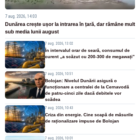
7 aug. 2026, 14:03
Dunărea crește ușor la intrarea în țară, dar rămâne mult
sub media lunii august
7 aug. 2026, 13:02
În intervalul orar de seară, consumul de
curent „a scăzut cu 200-300 de megawați”
7 aug. 2026, 10:51
Bolojan: Nivelul Dunării asigură o
funcționare a centralei de la Cernavodă
de patru-cinci zile dacă debitele vor
scădea
7 aug. 2026, 10:43
Criza din energie. Cine scapă de măsurile
de raționalizare impuse de Bolojan
7 aug. 2026, 10:01