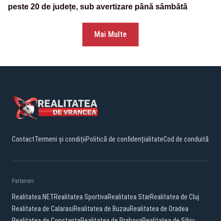
peste 20 de județe, sub avertizare până sâmbătă
Mai Multe
Contact
Termeni și condiții
Politică de confidențialitate
Cod de conduită
Parteneri:
Realitatea.NET
Realitatea Sportiva
Realitatea Star
Realitatea de Cluj
Realitatea de Calarasi
Realitatea de Buzau
Realitatea de Oradea
Realitatea de Constanta
Realitatea de Prahova
Realitatea de Sibiu