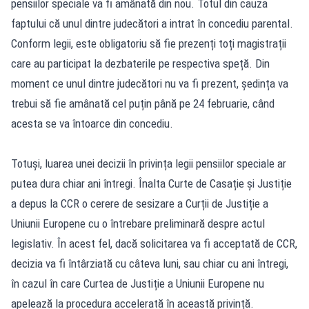
pensiilor speciale va fi amânată din nou. Totul din cauza
faptului că unul dintre judecători a intrat în concediu parental.
Conform legii, este obligatoriu să fie prezenți toți magistrații
care au participat la dezbaterile pe respectiva speță. Din
moment ce unul dintre judecători nu va fi prezent, ședința va
trebui să fie amânată cel puțin până pe 24 februarie, când
acesta se va întoarce din concediu.
Totuși, luarea unei decizii în privința legii pensiilor speciale ar
putea dura chiar ani întregi. Înalta Curte de Casație și Justiție
a depus la CCR o cerere de sesizare a Curții de Justiție a
Uniunii Europene cu o întrebare preliminară despre actul
legislativ. În acest fel, dacă solicitarea va fi acceptată de CCR,
decizia va fi întârziată cu câteva luni, sau chiar cu ani întregi,
în cazul în care Curtea de Justiție a Uniunii Europene nu
apelează la procedura accelerată în această privință.