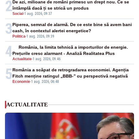
2
De azi, milioane de români primesc un drept nou. Ce se
întâmplă dacă ți se strică un produs
Social
-
1 aug. 2026, 09:37
3
Piperea, semnal de alarmă. De ce este bine să avem bani
cash, în contextul alertei energetice?
Politica
-
1 aug. 2026, 09:39
4
România, la limita tehnică a importurilor de energie.
Prețurile cresc alarmant - Analiză Realitatea Plus
Actualitate
-
1 aug. 2026, 09:46
5
România a scăpat de retrogradarea economiei. Agenția
Fitch menține ratingul „BBB-” cu perspectivă negativă
Economie
-
1 aug. 2026, 06:48
ACTUALITATE