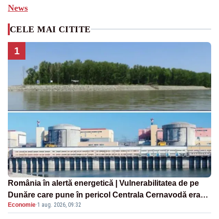
News
CELE MAI CITITE
1
România în alertă energetică | Vulnerabilitatea de pe
Dunăre care pune în pericol Centrala Cernavodă era
Economie
·
1 aug. 2026, 09:32
cunoscută de pe vremea lui Ceaușescu