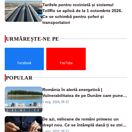
Tarifele pentru rovinietă și sistemul
TollRo se aplică de la 1 octombrie 2026.
Ce se schimbă pentru șoferi și
transportatori
URMĂREȘTE-NE PE
Facebook
YouTube
POPULAR
România în alertă energetică |
Vulnerabilitatea de pe Dunăre care pune
în pericol Centrala Cernavodă era
1 aug. 2026, 09:32
cunoscută de pe vremea lui Ceaușescu
De azi, milioane de români primesc un
drept nou. Ce se întâmplă dacă ți se strică
un produs
1 aug. 2026, 09:37