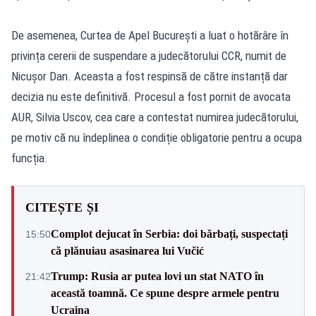
De asemenea, Curtea de Apel București a luat o hotărâre în
privința cererii de suspendare a judecătorului CCR, numit de
Nicușor Dan. Aceasta a fost respinsă de către instanță dar
decizia nu este definitivă. Procesul a fost pornit de avocata
AUR, Silvia Uscov, cea care a contestat numirea judecătorului,
pe motiv că nu îndeplinea o condiție obligatorie pentru a ocupa
funcția.
CITEȘTE ȘI
Complot dejucat în Serbia: doi bărbați, suspectați
15:50
că plănuiau asasinarea lui Vučić
Trump: Rusia ar putea lovi un stat NATO în
21:42
această toamnă. Ce spune despre armele pentru
Ucraina