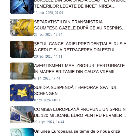
BURSELE DIN SUA ȘI ASIA SCAD PE FONDUL
TEMERILOR LEGATE DE ÎNCETINIREA
ECONOMICĂ
11 mar. 2025, 09:04
SEPARATIȘTII DIN TRANSNISTRIA
SCUMPESC GAZELE DUPĂ CE AU RESPINS
UN ACORD CU UNIUNEA EUROPEANĂ
25 feb. 2025, 17:24
ȘEFUL CANCELARIEI PREZIDENȚIALE: RUSIA
A CERUT SUA RETRAGEREA DIN ESTUL
EUROPEI, INCLUSIV ROMÂNIA
20 feb. 2025, 11:11
AVERTISMENT MAE: ZBORURI PERTURBATE
ÎN MAREA BRITANIE DIN CAUZA VREMII
6 ian. 2025, 17:44
SUEDIA SUSPENDĂ TEMPORAR SPAȚIUL
SCHENGEN
8 nov. 2024, 08:17
COMISIA EUROPEANĂ PROPUNE UN SPRIJIN
DE 120 MILIOANE EURO PENTRU FERMIERII
DIN CINCI ŢĂRI, INCLUSIV ROMÂNIA
23 sept. 2024, 14:44
Uniunea Europeană se teme de o nouă criză