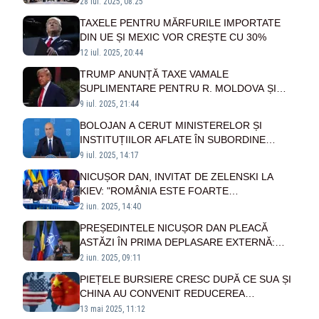
COMERCIAL ÎNTRE UE ȘI SUA
28 iul. 2025, 08:25
TAXELE PENTRU MĂRFURILE IMPORTATE
DIN UE ȘI MEXIC VOR CREȘTE CU 30%
12 iul. 2025, 20:44
TRUMP ANUNȚĂ TAXE VAMALE
SUPLIMENTARE PENTRU R. MOLDOVA ȘI
ALTE CINCI STATE. SUPRATAXELE INTRĂ ÎN
9 iul. 2025, 21:44
VIGOARE DE LA 1 AUGUST
BOLOJAN A CERUT MINISTERELOR ȘI
INSTITUȚIILOR AFLATE ÎN SUBORDINE
REDUCEREA DEPLASĂRILOR EXTERNE
9 iul. 2025, 14:17
NICUȘOR DAN, INVITAT DE ZELENSKI LA
KIEV: "ROMÂNIA ESTE FOARTE
IMPORTANTĂ"
2 iun. 2025, 14:40
PREȘEDINTELE NICUȘOR DAN PLEACĂ
ASTĂZI ÎN PRIMA DEPLASARE EXTERNĂ:
ÎNTÂLNIRI LA CEL MAI ÎNALT NIVEL
2 iun. 2025, 09:11
PIEȚELE BURSIERE CRESC DUPĂ CE SUA ȘI
CHINA AU CONVENIT REDUCEREA
TARIFELOR
13 mai 2025, 11:12