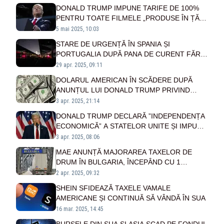
DONALD TRUMP IMPUNE TARIFE DE 100%
PENTRU TOATE FILMELE „PRODUSE ÎN ȚĂRI
STRĂINE”
5 mai 2025, 10:03
STARE DE URGENȚĂ ÎN SPANIA ȘI
PORTUGALIA DUPĂ PANA DE CURENT FĂRĂ
PRECEDENT CARE A AFECTAT 60 DE
29 apr. 2025, 09:11
MILIOANE DE OAMENI
DOLARUL AMERICAN ÎN SCĂDERE DUPĂ
ANUNȚUL LUI DONALD TRUMP PRIVIND
TARIFELE SPECIALE
3 apr. 2025, 21:14
DONALD TRUMP DECLARĂ ”INDEPENDENȚA
ECONOMICĂ” A STATELOR UNITE ȘI IMPUNE
TAXE MARI PENTRU PRODUSELE DIN UE
3 apr. 2025, 08:06
MAE ANUNȚĂ MAJORAREA TAXELOR DE
DRUM ÎN BULGARIA, ÎNCEPÂND CU 1
APRILIE
2 apr. 2025, 09:32
SHEIN SFIDEAZĂ TAXELE VAMALE
AMERICANE ȘI CONTINUĂ SĂ VÂNDĂ ÎN SUA
16 mar. 2025, 14:45