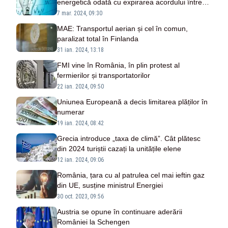
energetică odată cu expirarea acordului între
Kiev și Moscova
7 mar. 2024, 09:30
MAE: Transportul aerian și cel în comun,
paralizat total în Finlanda
31 ian. 2024, 13:18
FMI vine în România, în plin protest al
fermierilor și transportatorilor
22 ian. 2024, 09:50
Uniunea Europeană a decis limitarea plăților în
numerar
19 ian. 2024, 08:42
Grecia introduce „taxa de climă”. Cât plătesc
din 2024 turiștii cazați la unitățile elene
12 ian. 2024, 09:06
România, țara cu al patrulea cel mai ieftin gaz
din UE, susține ministrul Energiei
30 oct. 2023, 09:56
Austria se opune în continuare aderării
României la Schengen