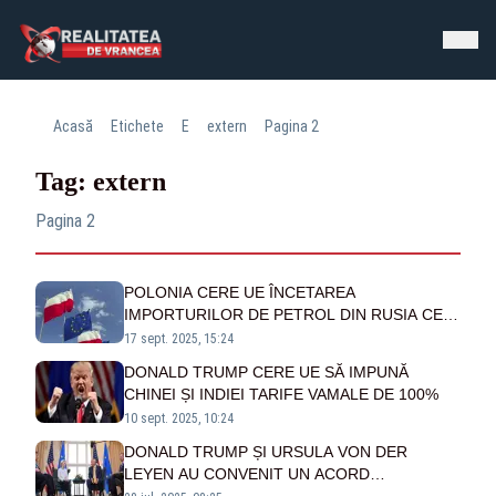
Acasă
Etichete
E
extern
Pagina 2
Tag: extern
Pagina 2
POLONIA CERE UE ÎNCETAREA
IMPORTURILOR DE PETROL DIN RUSIA CEL
TÂRZIU ÎN ANUL 2026
17 sept. 2025, 15:24
DONALD TRUMP CERE UE SĂ IMPUNĂ
CHINEI ȘI INDIEI TARIFE VAMALE DE 100%
10 sept. 2025, 10:24
DONALD TRUMP ȘI URSULA VON DER
LEYEN AU CONVENIT UN ACORD