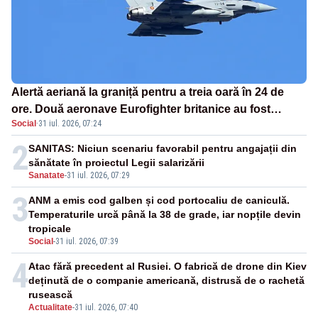
Alertă aeriană la graniță pentru a treia oară în 24 de
ore. Două aeronave Eurofighter britanice au fost
Social
·
31 iul. 2026, 07:24
ridicate de la sol
2
SANITAS: Niciun scenariu favorabil pentru angajații din
sănătate în proiectul Legii salarizării
Sanatate
-
31 iul. 2026, 07:29
3
ANM a emis cod galben și cod portocaliu de caniculă.
Temperaturile urcă până la 38 de grade, iar nopțile devin
tropicale
Social
-
31 iul. 2026, 07:39
4
Atac fără precedent al Rusiei. O fabrică de drone din Kiev
deținută de o companie americană, distrusă de o rachetă
rusească
Actualitate
-
31 iul. 2026, 07:40