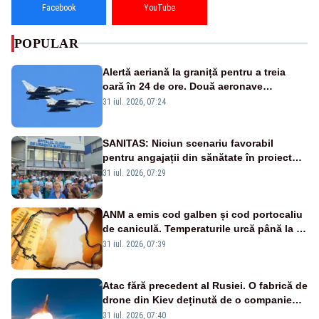
Facebook
YouTube
POPULAR
Alertă aeriană la graniță pentru a treia
oară în 24 de ore. Două aeronave
Eurofighter britanice au fost ridicate de la
31 iul. 2026, 07:24
sol
SANITAS: Niciun scenariu favorabil
pentru angajații din sănătate în proiectul
Legii salarizării
31 iul. 2026, 07:29
ANM a emis cod galben și cod portocaliu
de caniculă. Temperaturile urcă până la 38
de grade, iar nopțile devin tropicale
31 iul. 2026, 07:39
Atac fără precedent al Rusiei. O fabrică de
drone din Kiev deținută de o companie
americană, distrusă de o rachetă
31 iul. 2026, 07:40