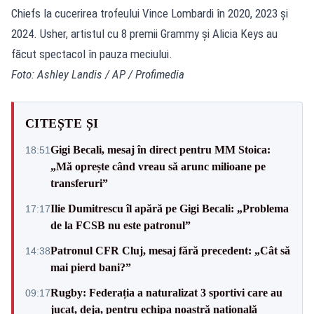
Chiefs la cucerirea trofeului Vince Lombardi în 2020, 2023 și
2024. Usher, artistul cu 8 premii Grammy şi Alicia Keys au
făcut spectacol în pauza meciului.
Foto: Ashley Landis / AP / Profimedia
CITEȘTE ȘI
Gigi Becali, mesaj în direct pentru MM Stoica:
18:51
„Mă oprește când vreau să arunc milioane pe
transferuri”
Ilie Dumitrescu îl apără pe Gigi Becali: „Problema
17:17
de la FCSB nu este patronul”
Patronul CFR Cluj, mesaj fără precedent: „Cât să
14:38
mai pierd bani?”
Rugby: Federația a naturalizat 3 sportivi care au
09:17
jucat, deja, pentru echipa noastră națională