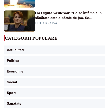
rusească
Lia Olguța Vasilescu: ”Ce se întâmplă în
sănătate este o bătaie de joc. Se
guvernează extraordinar de prost”
30 iul. 2026, 23:24
CATEGORII POPULARE
Actualitate
Politica
Economie
Social
Sport
Sanatate