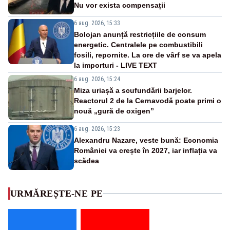
Nu vor exista compensații
6 aug. 2026, 15:33
Bolojan anunță restricțiile de consum
energetic. Centralele pe combustibili
fosili, repornite. La ore de vârf se va apela
la importuri - LIVE TEXT
6 aug. 2026, 15:24
Miza uriașă a scufundării barjelor.
Reactorul 2 de la Cernavodă poate primi o
nouă „gură de oxigen”
6 aug. 2026, 15:23
Alexandru Nazare, veste bună: Economia
României va crește în 2027, iar inflația va
scădea
URMĂREȘTE-NE PE