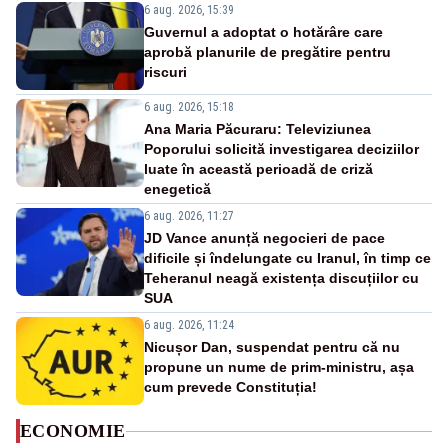
6 aug. 2026, 15:39
Guvernul a adoptat o hotărâre care
aprobă planurile de pregătire pentru
riscuri
6 aug. 2026, 15:18
Ana Maria Păcuraru: Televiziunea
Poporului solicită investigarea deciziilor
luate în această perioadă de criză
enegetică
6 aug. 2026, 11:27
JD Vance anunță negocieri de pace
dificile și îndelungate cu Iranul, în timp ce
Teheranul neagă existența discuțiilor cu
SUA
6 aug. 2026, 11:24
Nicușor Dan, suspendat pentru că nu
propune un nume de prim-ministru, așa
cum prevede Constituția!
ECONOMIE