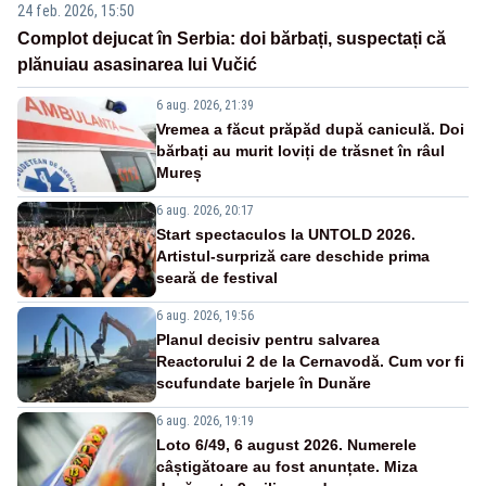
24 feb. 2026, 15:50
Complot dejucat în Serbia: doi bărbați, suspectați că
plănuiau asasinarea lui Vučić
6 aug. 2026, 21:39
Vremea a făcut prăpăd după caniculă. Doi
bărbați au murit loviți de trăsnet în râul
Mureș
6 aug. 2026, 20:17
Start spectaculos la UNTOLD 2026.
Artistul-surpriză care deschide prima
seară de festival
6 aug. 2026, 19:56
Planul decisiv pentru salvarea
Reactorului 2 de la Cernavodă. Cum vor fi
scufundate barjele în Dunăre
6 aug. 2026, 19:19
Loto 6/49, 6 august 2026. Numerele
câștigătoare au fost anunțate. Miza