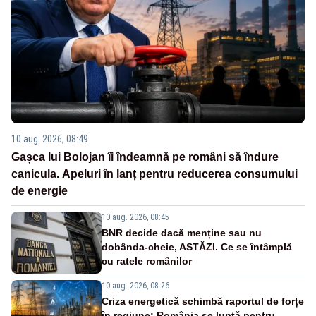
10 aug. 2026, 08:49
Gașca lui Bolojan îi îndeamnă pe români să îndure
canicula. Apeluri în lanț pentru reducerea consumului
de energie
10 aug. 2026, 08:45
BNR decide dacă menține sau nu
dobânda-cheie, ASTĂZI. Ce se întâmplă
cu ratele românilor
10 aug. 2026, 08:26
Criza energetică schimbă raportul de forțe
în regiune: România se luptă pentru