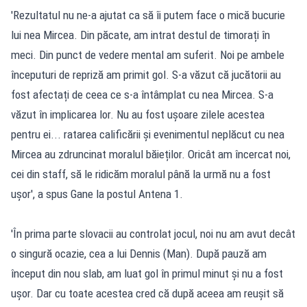
'Rezultatul nu ne-a ajutat ca să îi putem face o mică bucurie
lui nea Mircea. Din păcate, am intrat destul de timorați în
meci. Din punct de vedere mental am suferit. Noi pe ambele
începuturi de repriză am primit gol. S-a văzut că jucătorii au
fost afectați de ceea ce s-a întâmplat cu nea Mircea. S-a
văzut în implicarea lor. Nu au fost ușoare zilele acestea
pentru ei... ratarea calificării și evenimentul neplăcut cu nea
Mircea au zdruncinat moralul băieților. Oricât am încercat noi,
cei din staff, să le ridicăm moralul până la urmă nu a fost
ușor', a spus Gane la postul Antena 1.
'În prima parte slovacii au controlat jocul, noi nu am avut decât
o singură ocazie, cea a lui Dennis (Man). După pauză am
început din nou slab, am luat gol în primul minut și nu a fost
ușor. Dar cu toate acestea cred că după aceea am reușit să