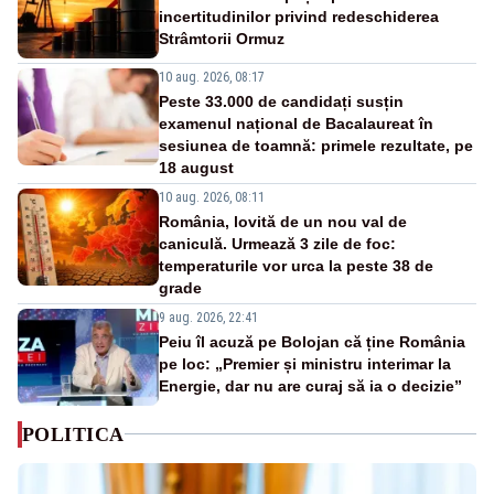
incertitudinilor privind redeschiderea
Strâmtorii Ormuz
10 aug. 2026, 08:17
Peste 33.000 de candidați susțin
examenul național de Bacalaureat în
sesiunea de toamnă: primele rezultate, pe
18 august
10 aug. 2026, 08:11
România, lovită de un nou val de
caniculă. Urmează 3 zile de foc:
temperaturile vor urca la peste 38 de
grade
9 aug. 2026, 22:41
Peiu îl acuză pe Bolojan că ține România
pe loc: „Premier și ministru interimar la
Energie, dar nu are curaj să ia o decizie”
POLITICA