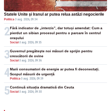
Statele Unite şi Iranul ar putea relua astăzi negocierile
Politica
·
3 aug. 2026, 09:34
2
Fără indicator de „interzis”, dar totuși amendat: Cum a
pierdut un sibian procesul pentru o parcare în centrul
orașului
Social
-
3 aug. 2026, 09:35
3
Guvernul pregăteşte noi măsuri de sprijin pentru
crescătorii de ovine
Social
-
3 aug. 2026, 09:36
4
Marii consumatori de energie ar putea fi deconectați.
Scopul măsurii de urgență
Politica
-
3 aug. 2026, 09:39
5
Continuă situația dramatică din Ceuta
Social
-
3 aug. 2026, 09:30