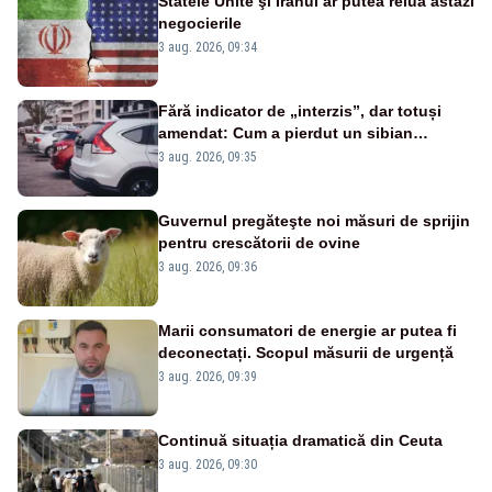
Statele Unite şi Iranul ar putea relua astăzi
negocierile
3 aug. 2026, 09:34
Fără indicator de „interzis”, dar totuși
amendat: Cum a pierdut un sibian
procesul pentru o parcare în centrul
3 aug. 2026, 09:35
orașului
Guvernul pregăteşte noi măsuri de sprijin
pentru crescătorii de ovine
3 aug. 2026, 09:36
Marii consumatori de energie ar putea fi
deconectați. Scopul măsurii de urgență
3 aug. 2026, 09:39
Continuă situația dramatică din Ceuta
3 aug. 2026, 09:30