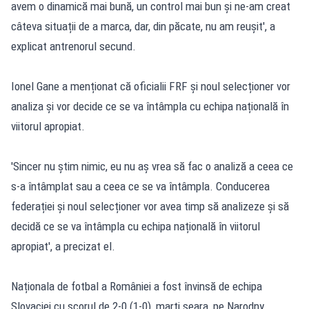
avem o dinamică mai bună, un control mai bun și ne-am creat
câteva situații de a marca, dar, din păcate, nu am reușit', a
explicat antrenorul secund.
Ionel Gane a menționat că oficialii FRF și noul selecționer vor
analiza și vor decide ce se va întâmpla cu echipa națională în
viitorul apropiat.
'Sincer nu știm nimic, eu nu aș vrea să fac o analiză a ceea ce
s-a întâmplat sau a ceea ce se va întâmpla. Conducerea
federației și noul selecționer vor avea timp să analizeze și să
decidă ce se va întâmpla cu echipa națională în viitorul
apropiat', a precizat el.
Naționala de fotbal a României a fost învinsă de echipa
Slovaciei cu scorul de 2-0 (1-0), marți seara, pe Narodny