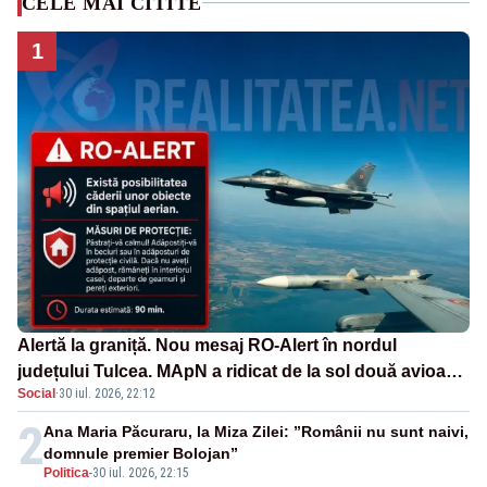
CELE MAI CITITE
1
Alertă la graniță. Nou mesaj RO-Alert în nordul
județului Tulcea. MApN a ridicat de la sol două avioane
Social
·
30 iul. 2026, 22:12
F-16
2
Ana Maria Păcuraru, la Miza Zilei: ”Românii nu sunt naivi,
domnule premier Bolojan”
Politica
-
30 iul. 2026, 22:15