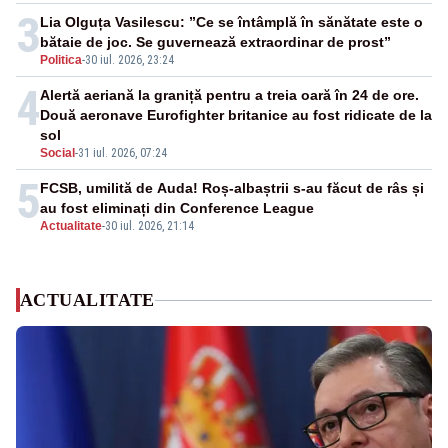
3
Lia Olguța Vasilescu: ”Ce se întâmplă în sănătate este o
bătaie de joc. Se guvernează extraordinar de prost”
Politica
-
30 iul. 2026, 23:24
4
Alertă aeriană la graniță pentru a treia oară în 24 de ore.
Două aeronave Eurofighter britanice au fost ridicate de la
sol
Social
-
31 iul. 2026, 07:24
5
FCSB, umilită de Auda! Roș-albaștrii s-au făcut de râs și
au fost eliminați din Conference League
Actualitate
-
30 iul. 2026, 21:14
ACTUALITATE