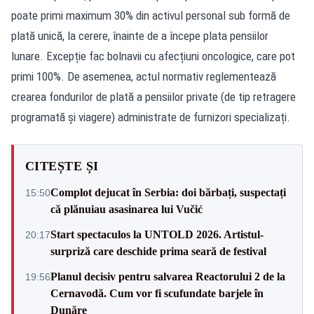
poate primi maximum 30% din activul personal sub formă de
plată unică, la cerere, înainte de a începe plata pensiilor
lunare. Excepție fac bolnavii cu afecțiuni oncologice, care pot
primi 100%. De asemenea, actul normativ reglementează
crearea fondurilor de plată a pensiilor private (de tip retragere
programată și viagere) administrate de furnizori specializați.
CITEȘTE ȘI
Complot dejucat în Serbia: doi bărbați, suspectați
15:50
că plănuiau asasinarea lui Vučić
Start spectaculos la UNTOLD 2026. Artistul-
20:17
surpriză care deschide prima seară de festival
Planul decisiv pentru salvarea Reactorului 2 de la
19:56
Cernavodă. Cum vor fi scufundate barjele în
Dunăre