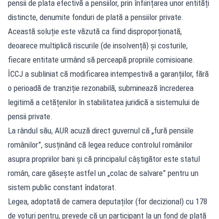
pensii de plata efectivă a pensiilor, prin înființarea unor entități
distincte, denumite fonduri de plată a pensiilor private.
Această soluție este văzută ca fiind disproporționată,
deoarece multiplică riscurile (de insolvență) și costurile,
fiecare entitate urmând să perceapă propriile comisioane.
ÎCCJ a subliniat că modificarea intempestivă a garanțiilor, fără
o perioadă de tranziție rezonabilă, subminează încrederea
legitimă a cetățenilor în stabilitatea juridică a sistemului de
pensii private.
La rândul său, AUR acuză direct guvernul că „fură pensiile
românilor”, susținând că legea reduce controlul românilor
asupra propriilor bani și că principalul câștigător este statul
român, care găsește astfel un „colac de salvare” pentru un
sistem public constant îndatorat.
Legea, adoptată de camera deputaților (for decizional) cu 178
de voturi pentru, prevede că un participant la un fond de plată