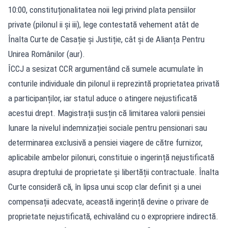
10:00, constituționalitatea noii legi privind plata pensiilor
private (pilonul ii și iii), lege contestată vehement atât de
Înalta Curte de Casație și Justiție, cât și de Alianța Pentru
Unirea Românilor (aur).
ÎCCJ a sesizat CCR argumentând că sumele acumulate în
conturile individuale din pilonul ii reprezintă proprietatea privată
a participanților, iar statul aduce o atingere nejustificată
acestui drept. Magistrații susțin că limitarea valorii pensiei
lunare la nivelul indemnizației sociale pentru pensionari sau
determinarea exclusivă a pensiei viagere de către furnizor,
aplicabile ambelor pilonuri, constituie o ingerință nejustificată
asupra dreptului de proprietate și libertății contractuale. Înalta
Curte consideră că, în lipsa unui scop clar definit și a unei
compensații adecvate, această ingerință devine o privare de
proprietate nejustificată, echivalând cu o expropriere indirectă.