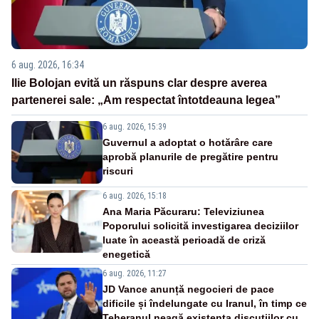
6 aug. 2026, 16:34
Ilie Bolojan evită un răspuns clar despre averea
partenerei sale: „Am respectat întotdeauna legea”
6 aug. 2026, 15:39
Guvernul a adoptat o hotărâre care
aprobă planurile de pregătire pentru
riscuri
6 aug. 2026, 15:18
Ana Maria Păcuraru: Televiziunea
Poporului solicită investigarea deciziilor
luate în această perioadă de criză
enegetică
6 aug. 2026, 11:27
JD Vance anunță negocieri de pace
dificile și îndelungate cu Iranul, în timp ce
Teheranul neagă existența discuțiilor cu