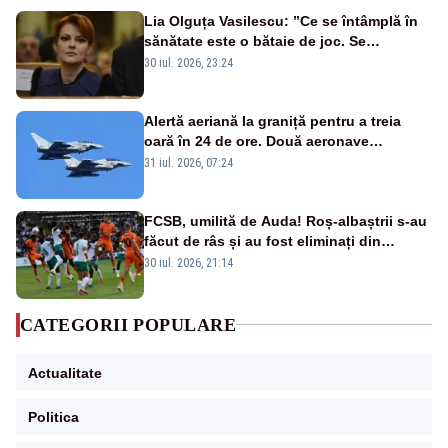
Lia Olguța Vasilescu: ”Ce se întâmplă în
sănătate este o bătaie de joc. Se
guvernează extraordinar de prost”
30 iul. 2026, 23:24
Alertă aeriană la graniță pentru a treia
oară în 24 de ore. Două aeronave
Eurofighter britanice au fost ridicate de la
31 iul. 2026, 07:24
sol
FCSB, umilită de Auda! Roș-albaștrii s-au
făcut de râs și au fost eliminați din
Conference League
30 iul. 2026, 21:14
CATEGORII POPULARE
Actualitate
Politica