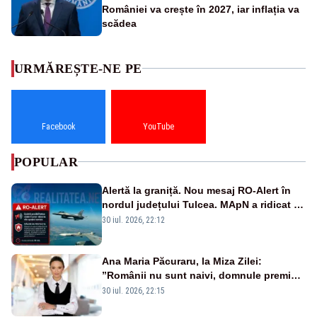
României va crește în 2027, iar inflația va
scădea
URMĂREȘTE-NE PE
Facebook
YouTube
POPULAR
Alertă la graniță. Nou mesaj RO-Alert în
nordul județului Tulcea. MApN a ridicat de
la sol două avioane F-16
30 iul. 2026, 22:12
Ana Maria Păcuraru, la Miza Zilei:
”Românii nu sunt naivi, domnule premier
Bolojan”
30 iul. 2026, 22:15