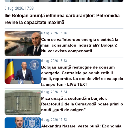
6 aug. 2026, 17:38
Ilie Bolojan anunță ieftinirea carburanților: Petromidia
revine la capacitate maximă
6 aug. 2026, 15:36
Cum se va întrerupe energia electrică la
marii consumatori industriali? Bolojan:
Nu vor exista compensații
6 aug. 2026, 15:33
Bolojan anunță restricțiile de consum
energetic. Centralele pe combustibili
fosili, repornite. La ore de vârf se va apela
la importuri - LIVE TEXT
6 aug. 2026, 15:24
Miza uriașă a scufundării barjelor.
Reactorul 2 de la Cernavodă poate primi o
nouă „gură de oxigen”
6 aug. 2026, 15:23
Alexandru Nazare, veste bună: Economia