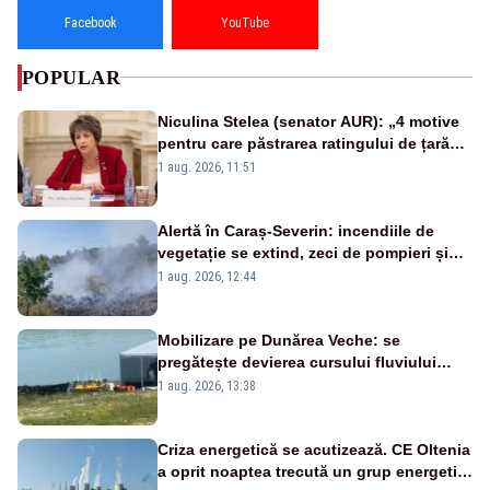
Facebook
YouTube
POPULAR
Niculina Stelea (senator AUR): „4 motive
pentru care păstrarea ratingului de țară
nu este o reușită pentru Guvernul
1 aug. 2026, 11:51
Bolojan”
Alertă în Caraș-Severin: incendiile de
vegetație se extind, zeci de pompieri și
silvicultori se luptă cu flăcările - VIDEO
1 aug. 2026, 12:44
Mobilizare pe Dunărea Veche: se
pregătește devierea cursului fluviului
către Cernavodă – VIDEO
1 aug. 2026, 13:38
Criza energetică se acutizează. CE Oltenia
a oprit noaptea trecută un grup energetic