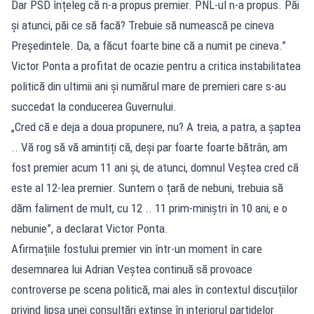
Dar PSD înțeleg că n-a propus premier. PNL-ul n-a propus. Păi
și atunci, păi ce să facă? Trebuie să numească pe cineva
Președintele. Da, a făcut foarte bine că a numit pe cineva.”
Victor Ponta a profitat de ocazie pentru a critica instabilitatea
politică din ultimii ani și numărul mare de premieri care s-au
succedat la conducerea Guvernului.
„Cred că e deja a doua propunere, nu? A treia, a patra, a șaptea
.. Vă rog să vă amintiți că, deși par foarte foarte bătrân, am
fost premier acum 11 ani și, de atunci, domnul Veștea cred că
este al 12-lea premier. Suntem o țară de nebuni, trebuia să
dăm faliment de mult, cu 12 .. 11 prim-miniștri în 10 ani, e o
nebunie”, a declarat Victor Ponta.
Afirmațiile fostului premier vin într-un moment în care
desemnarea lui Adrian Veștea continuă să provoace
controverse pe scena politică, mai ales în contextul discuțiilor
privind lipsa unei consultări extinse în interiorul partidelor