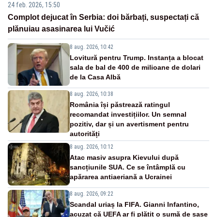
24 feb. 2026, 15:50
Complot dejucat în Serbia: doi bărbați, suspectați că
plănuiau asasinarea lui Vučić
8 aug. 2026, 10:42
Lovitură pentru Trump. Instanța a blocat
sala de bal de 400 de milioane de dolari
de la Casa Albă
8 aug. 2026, 10:38
România își păstrează ratingul
recomandat investițiilor. Un semnal
pozitiv, dar și un avertisment pentru
autorități
8 aug. 2026, 10:12
Atac masiv asupra Kievului după
sancțiunile SUA. Ce se întâmplă cu
apărarea antiaeriană a Ucrainei
8 aug. 2026, 09:22
Scandal uriaș la FIFA. Gianni Infantino,
acuzat că UEFA ar fi plătit o sumă de șase