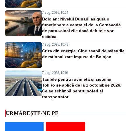
7 aug. 2026, 10:51
Bolojan: Nivelul Dunării asigură o
funcționare a centralei de la Cernavodă
de patru-cinci zile dacă debitele vor
scădea
7 aug. 2026, 10:43
Criza din energie. Cine scapă de măsurile
de raționalizare impuse de Bolojan
7 aug. 2026, 10:01
Tarifele pentru rovinietă și sistemul
TollRo se aplică de la 1 octombrie 2026.
Ce se schimbă pentru șoferi și
transportatori
URMĂREȘTE-NE PE