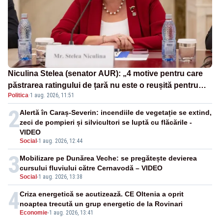
Niculina Stelea (senator AUR): „4 motive pentru care
păstrarea ratingului de țară nu este o reușită pentru
Politica
·
1 aug. 2026, 11:51
Guvernul Bolojan”
2
Alertă în Caraș-Severin: incendiile de vegetație se extind,
zeci de pompieri și silvicultori se luptă cu flăcările -
VIDEO
Social
-
1 aug. 2026, 12:44
3
Mobilizare pe Dunărea Veche: se pregătește devierea
cursului fluviului către Cernavodă – VIDEO
Social
-
1 aug. 2026, 13:38
4
Criza energetică se acutizează. CE Oltenia a oprit
noaptea trecută un grup energetic de la Rovinari
Economie
-
1 aug. 2026, 13:41