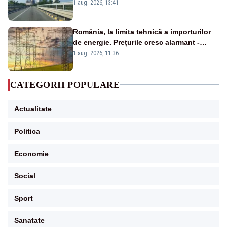
de la Rovinari
1 aug. 2026, 13:41
România, la limita tehnică a importurilor
de energie. Prețurile cresc alarmant -
Analiză Realitatea Plus
1 aug. 2026, 11:36
CATEGORII POPULARE
Actualitate
Politica
Economie
Social
Sport
Sanatate