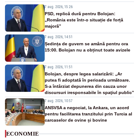
7 aug. 2026, 15:26
PSD, replică dură pentru Bolojan:
„România este într-o situație de forță
majoră”
7 aug. 2026, 14:51
Ședința de guvern se amână pentru ora
15:00. Bolojan nu a obținut toate avizele
7 aug. 2026, 11:51
Bolojan, despre legea salarizării: „Ar
putea fi adoptată în perioada următoare.
S-a întârziat depunerea din cauza unor
discursuri iresponsabile în spaţiul public”
7 aug. 2026, 10:57
ANSVSA a negociat, la Ankara, un acord
pentru facilitarea tranzitului prin Turcia al
carcaselor de ovine și bovine
ECONOMIE