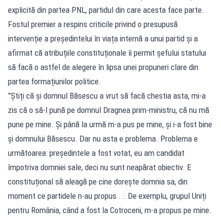
explicită din partea PNL, partidul din care acesta face parte.
Fostul premier a respins criticile privind o presupusă
intervenție a președintelui în viața internă a unui partid și a
afirmat că atribuțiile constituționale îi permit șefului statului
să facă o astfel de alegere în lipsa unei propuneri clare din
partea formațiunilor politice.
”Știți că și domnul Băsescu a vrut să facă chestia asta, mi-a
zis că o să-l pună pe domnul Dragnea prim-ministru, că nu mă
pune pe mine. Și până la urmă m-a pus pe mine, și i-a fost bine
și domnului Băsescu. Dar nu asta e problema. Problema e
următoarea: președintele a fost votat, eu am candidat
împotriva domniei sale, deci nu sunt neapărat obiectiv. E
constituțional să aleagă pe cine dorește domnia sa, din
moment ce partidele n-au propus ... De exemplu, grupul Uniți
pentru România, când a fost la Cotroceni, m-a propus pe mine.