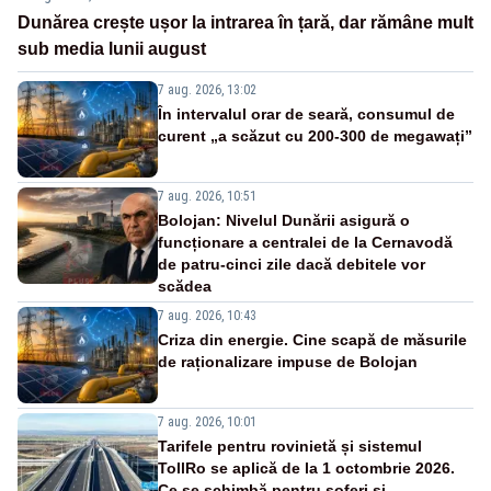
Dunărea crește ușor la intrarea în țară, dar rămâne mult
sub media lunii august
7 aug. 2026, 13:02
În intervalul orar de seară, consumul de
curent „a scăzut cu 200-300 de megawați”
7 aug. 2026, 10:51
Bolojan: Nivelul Dunării asigură o
funcționare a centralei de la Cernavodă
de patru-cinci zile dacă debitele vor
scădea
7 aug. 2026, 10:43
Criza din energie. Cine scapă de măsurile
de raționalizare impuse de Bolojan
7 aug. 2026, 10:01
Tarifele pentru rovinietă și sistemul
TollRo se aplică de la 1 octombrie 2026.
Ce se schimbă pentru șoferi și