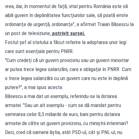
vrea, dar, în momentul de faţă, vital pentru România este să
aibă guvern în deplinătatea funcţiunilor sale, să poată emite
ordonanţe de urgenţă, ordonanţe", a afirmat Traian Băsescu la
un post de televiziune,
potrivit sursei.
Fostul șef al statului a făcut referire la adoptarea unor legi
care sunt esenţiale pentru PNRR.
"Cum credeţi că un guvern provizoriu sau un guvern minoritar
ar putea trece legea salarizării, care e obligaţie în PNRR. Cum
o trece legea salarizării cu un guvern care nu este în deplină
putere?", a mai spus acesta.
Băsescu a mai dat un exemplu, referindu-se la dotarea
armatei: "Sau un alt exemplu - cum se dă mandat pentru
semnarea celor 8,3 miliarde de euro, bani pentru dotarea
armatei de către un guvern provizoriu, cu miniştrii interimari?
Deci, cred că oamenii ăştia, atât PSD-ul, cât şi PNL-ul, nu