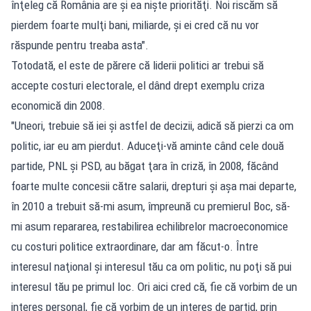
înţeleg că România are şi ea nişte priorităţi. Noi riscăm să
pierdem foarte mulţi bani, miliarde, şi ei cred că nu vor
răspunde pentru treaba asta".
Totodată, el este de părere că liderii politici ar trebui să
accepte costuri electorale, el dând drept exemplu criza
economică din 2008.
"Uneori, trebuie să iei şi astfel de decizii, adică să pierzi ca om
politic, iar eu am pierdut. Aduceţi-vă aminte când cele două
partide, PNL şi PSD, au băgat ţara în criză, în 2008, făcând
foarte multe concesii către salarii, drepturi şi aşa mai departe,
în 2010 a trebuit să-mi asum, împreună cu premierul Boc, să-
mi asum repararea, restabilirea echilibrelor macroeconomice
cu costuri politice extraordinare, dar am făcut-o. Între
interesul naţional şi interesul tău ca om politic, nu poţi să pui
interesul tău pe primul loc. Ori aici cred că, fie că vorbim de un
interes personal, fie că vorbim de un interes de partid, prin