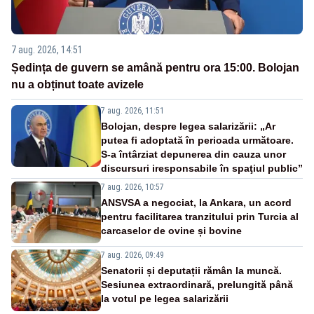
7 aug. 2026, 14:51
Ședința de guvern se amână pentru ora 15:00. Bolojan
nu a obținut toate avizele
7 aug. 2026, 11:51
Bolojan, despre legea salarizării: „Ar
putea fi adoptată în perioada următoare.
S-a întârziat depunerea din cauza unor
discursuri iresponsabile în spaţiul public”
7 aug. 2026, 10:57
ANSVSA a negociat, la Ankara, un acord
pentru facilitarea tranzitului prin Turcia al
carcaselor de ovine și bovine
7 aug. 2026, 09:49
Senatorii și deputații rămân la muncă.
Sesiunea extraordinară, prelungită până
la votul pe legea salarizării