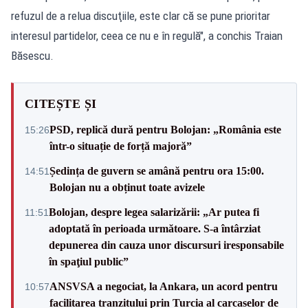
refuzul de a relua discuţiile, este clar că se pune prioritar
interesul partidelor, ceea ce nu e în regulă", a conchis Traian
Băsescu.
CITEȘTE ȘI
PSD, replică dură pentru Bolojan: „România este
15:26
într-o situație de forță majoră”
Ședința de guvern se amână pentru ora 15:00.
14:51
Bolojan nu a obținut toate avizele
Bolojan, despre legea salarizării: „Ar putea fi
11:51
adoptată în perioada următoare. S-a întârziat
depunerea din cauza unor discursuri iresponsabile
în spaţiul public”
ANSVSA a negociat, la Ankara, un acord pentru
10:57
facilitarea tranzitului prin Turcia al carcaselor de