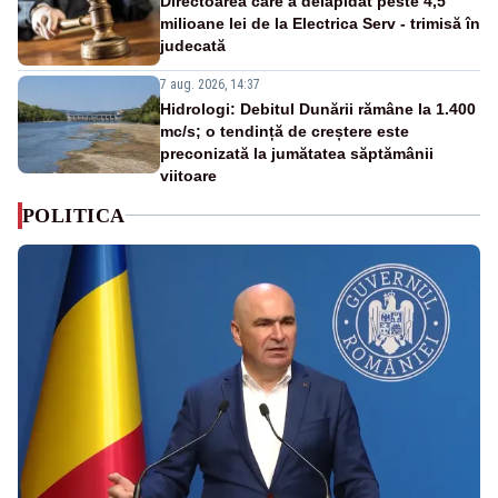
Directoarea care a delapidat peste 4,5
milioane lei de la Electrica Serv - trimisă în
judecată
7 aug. 2026, 14:37
Hidrologi: Debitul Dunării rămâne la 1.400
mc/s; o tendință de creștere este
preconizată la jumătatea săptămânii
viitoare
POLITICA