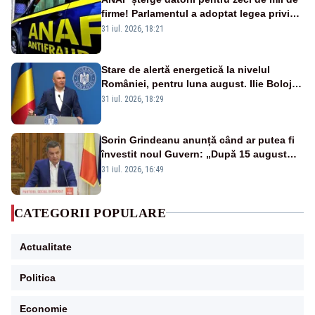
firme! Parlamentul a adoptat legea privind
amnistia fiscală
31 iul. 2026, 18:21
Stare de alertă energetică la nivelul
României, pentru luna august. Ilie Bolojan
a anunțat importuri și posibile restricții –
31 iul. 2026, 18:29
VIDEO
Sorin Grindeanu anunță când ar putea fi
învestit noul Guvern: „După 15 august
sunt șanse mai mari”
31 iul. 2026, 16:49
CATEGORII POPULARE
Actualitate
Politica
Economie