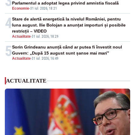
3
Parlamentul a adoptat legea privind amnistia fiscală
Economie
-
31 iul. 2026, 18:21
4
Stare de alertă energetică la nivelul României, pentru
luna august. Ilie Bolojan a anunțat importuri și posibile
restricții – VIDEO
Actualitate
-
31 iul. 2026, 18:29
5
Sorin Grindeanu anunță când ar putea fi învestit noul
Guvern: „După 15 august sunt șanse mai mari”
Actualitate
-
31 iul. 2026, 16:49
ACTUALITATE