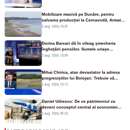
pensii
Mobilizare masivă pe Dunăre, pentru
salvarea producției la Cernavodă. Armata
va detona o stâncă și va devia apa
2 aug. 2026, 10:07
fluviului - IMAGINI AERIENE
Dorina Barcari dă în vileag șmecheria
înghețării pensiilor. Sumele uriașe
pierdute de fiecare român
2 aug. 2026, 10:09
Mihai Chirica, atac devastator la adresa
progresiștilor lui Bolojan: Trebuie să
protejăm și natura, dar nu șținem omaneii
2 aug. 2026, 10:12
în stare permanentă de alertă
Daniel Udrescu: De ce patrimoniul va
deveni conceptul central al economiei
viitoare?
2 aug. 2026, 09:22