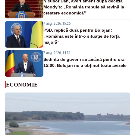
Nicușor Dan, avertisment după decizia
Moody’s: „România trebuie să revină la
creștere economică”
7 aug. 2026, 15:26
PSD, replică dură pentru Bolojan:
„România este într-o situație de forță
majoră”
7 aug. 2026, 14:51
Ședința de guvern se amână pentru ora
15:00. Bolojan nu a obținut toate avizele
ECONOMIE