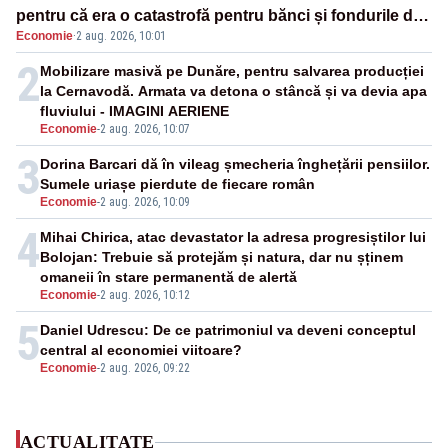
pentru că era o catastrofă pentru bănci și fondurile de
Economie
·
2 aug. 2026, 10:01
pensii
2
Mobilizare masivă pe Dunăre, pentru salvarea producției
la Cernavodă. Armata va detona o stâncă și va devia apa
fluviului - IMAGINI AERIENE
Economie
-
2 aug. 2026, 10:07
3
Dorina Barcari dă în vileag șmecheria înghețării pensiilor.
Sumele uriașe pierdute de fiecare român
Economie
-
2 aug. 2026, 10:09
4
Mihai Chirica, atac devastator la adresa progresiștilor lui
Bolojan: Trebuie să protejăm și natura, dar nu șținem
omaneii în stare permanentă de alertă
Economie
-
2 aug. 2026, 10:12
5
Daniel Udrescu: De ce patrimoniul va deveni conceptul
central al economiei viitoare?
Economie
-
2 aug. 2026, 09:22
ACTUALITATE