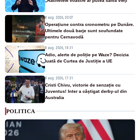
„Rachetele voastre ar putea salva vieți”
8 aug. 2026, 20:07
Operațiune contra cronometru pe Dunăre.
Ultimele două barje sunt scufundate
pentru Cernavodă
8 aug. 2026, 18:31
Adio, alerte de poliție pe Waze? Decizia
luată de Curtea de Justiție a UE
8 aug. 2026, 17:31
Cristi Chivu, victorie de senzație cu
Juventus! Inter a câștigat derby-ul din
Australia
POLITICA