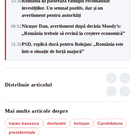
România își păstrează ratingul recomandat
10:38
investițiilor. Un semnal pozitiv, dar și un
avertisment pentru autorități
Nicușor Dan, avertisment după decizia Moody’s:
08:51
„România trebuie să revină la creștere economică”
PSD, replică dură pentru Bolojan: „România este
15:26
într-o situație de forță majoră”
Distribuie articolul
Mai multe articole despre
traian basescu
declaratii
bolojan
Candidatura
prezidentiale