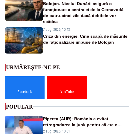
Bolojan: Nivelul Dunării asigură o
funcționare a centralei de la Cernavodă
de patru-cinci zile dacă debitele vor
scădea
7 aug. 2026, 10:43
Criza din energie. Cine scapă de măsurile
de raționalizare impuse de Bolojan
URMĂREȘTE-NE PE
Facebook
YouTube
POPULAR
Piperea (AUR): România a evitat
retrogradarea la junk pentru că era o
catastrofă pentru bănci și fondurile de
2 aug. 2026, 10:01