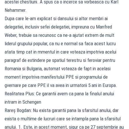
acestei chestiuni. A spus ca o incerce sa vorbeasca cu Karl
Nehammer.
Dupa care le-am explicat si dansului si altor membri ai
delegatiei, inclusiv sefei delegatiei, impreuna cu Manfred
Weber, trebuie sa recunosc ca ne-a ajutat extrem de mult
liderul grupului popular, ca nu e normal sa faca acest lucru
atata timp cat in mmentul in care voteaza impotriva acelui
paragraf de extindere pe spatiul terestru si feroviar pentru
Romania si Bulgaria, automat voteaza de fapt in acelasi
moment impotriva manifestului PPE si programului de
gvernare pe care PPE il va avea in urmatorii 5 ani in Europa.
Realitatea Plus: Ce garantii avem ca pana la finalul anului
intram in Schengen
Rareș Bogdan: Nu exista garantii pana la sfarsitul anului, dar
exista o multime de lucruri care se intampla pana la sfarsitul
anului. 1. Este, in acest moment, sigur ca pe 27 septembrie au