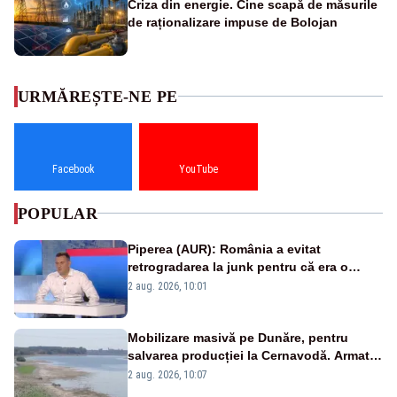
Criza din energie. Cine scapă de măsurile
de raționalizare impuse de Bolojan
URMĂREȘTE-NE PE
Facebook
YouTube
POPULAR
Piperea (AUR): România a evitat
retrogradarea la junk pentru că era o
catastrofă pentru bănci și fondurile de
2 aug. 2026, 10:01
pensii
Mobilizare masivă pe Dunăre, pentru
salvarea producției la Cernavodă. Armata
va detona o stâncă și va devia apa
2 aug. 2026, 10:07
fluviului - IMAGINI AERIENE