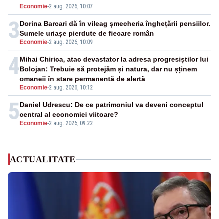
Economie
-
2 aug. 2026, 10:07
3
Dorina Barcari dă în vileag șmecheria înghețării pensiilor.
Sumele uriașe pierdute de fiecare român
Economie
-
2 aug. 2026, 10:09
4
Mihai Chirica, atac devastator la adresa progresiștilor lui
Bolojan: Trebuie să protejăm și natura, dar nu șținem
omaneii în stare permanentă de alertă
Economie
-
2 aug. 2026, 10:12
5
Daniel Udrescu: De ce patrimoniul va deveni conceptul
central al economiei viitoare?
Economie
-
2 aug. 2026, 09:22
ACTUALITATE