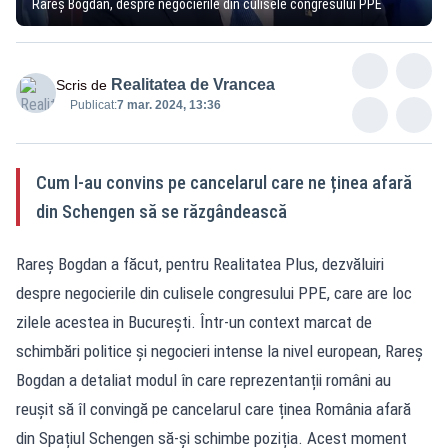
Rareș Bogdan, despre negocierile din culisele congresului PPE
Realitatea de Vrancea
Scris de
Publicat:
7 mar. 2024, 13:36
Cum l-au convins pe cancelarul care ne ținea afară
din Schengen să se răzgândească
Rareș Bogdan a făcut, pentru Realitatea Plus, dezvăluiri
despre negocierile din culisele congresului PPE, care are loc
zilele acestea in București. Într-un context marcat de
schimbări politice și negocieri intense la nivel european, Rareș
Bogdan a detaliat modul în care reprezentanții români au
reușit să îl convingă pe cancelarul care ținea România afară
din Spațiul Schengen să-și schimbe poziția. Acest moment