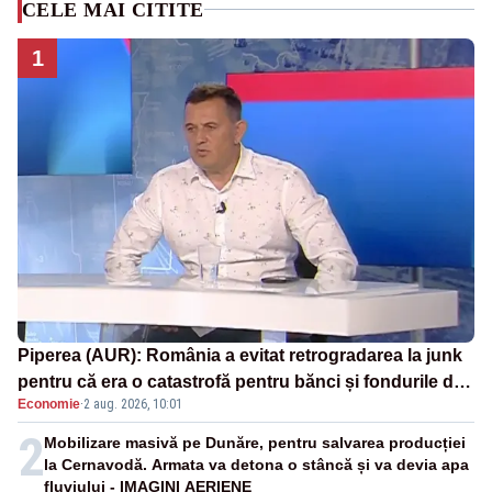
CELE MAI CITITE
1
Piperea (AUR): România a evitat retrogradarea la junk
pentru că era o catastrofă pentru bănci și fondurile de
Economie
·
2 aug. 2026, 10:01
pensii
2
Mobilizare masivă pe Dunăre, pentru salvarea producției
la Cernavodă. Armata va detona o stâncă și va devia apa
fluviului - IMAGINI AERIENE