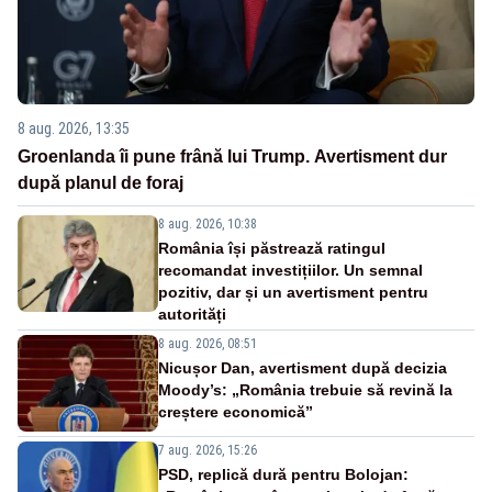
8 aug. 2026, 13:35
Groenlanda îi pune frână lui Trump. Avertisment dur
după planul de foraj
8 aug. 2026, 10:38
România își păstrează ratingul
recomandat investițiilor. Un semnal
pozitiv, dar și un avertisment pentru
autorități
8 aug. 2026, 08:51
Nicușor Dan, avertisment după decizia
Moody’s: „România trebuie să revină la
creștere economică”
7 aug. 2026, 15:26
PSD, replică dură pentru Bolojan: