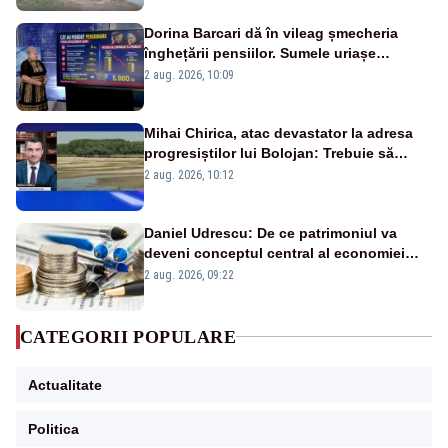
Dorina Barcari dă în vileag șmecheria
înghețării pensiilor. Sumele uriașe
pierdute de fiecare român
2 aug. 2026, 10:09
Mihai Chirica, atac devastator la adresa
progresiștilor lui Bolojan: Trebuie să
protejăm și natura, dar nu șținem omaneii
2 aug. 2026, 10:12
în stare permanentă de alertă
Daniel Udrescu: De ce patrimoniul va
deveni conceptul central al economiei
viitoare?
2 aug. 2026, 09:22
CATEGORII POPULARE
Actualitate
Politica