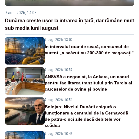
7 aug. 2026, 14:03
Dunărea crește ușor la intrarea în țară, dar rămâne mult
sub media lunii august
7 aug. 2026, 13:02
În intervalul orar de seară, consumul de
curent „a scăzut cu 200-300 de megawați”
7 aug. 2026, 10:57
ANSVSA a negociat, la Ankara, un acord
pentru facilitarea tranzitului prin Turcia al
carcaselor de ovine și bovine
7 aug. 2026, 10:51
Bolojan: Nivelul Dunării asigură o
funcționare a centralei de la Cernavodă
de patru-cinci zile dacă debitele vor
scădea
7 aug. 2026, 10:43