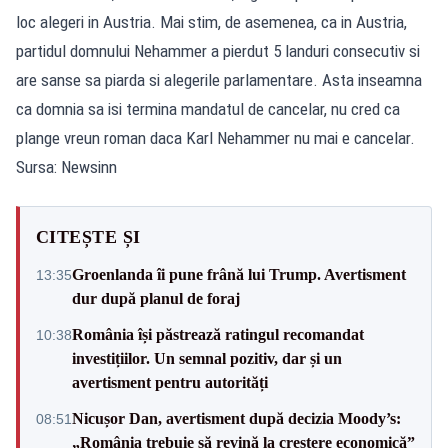
loc alegeri in Austria. Mai stim, de asemenea, ca in Austria,
partidul domnului Nehammer a pierdut 5 landuri consecutiv si
are sanse sa piarda si alegerile parlamentare. Asta inseamna
ca domnia sa isi termina mandatul de cancelar, nu cred ca
plange vreun roman daca Karl Nehammer nu mai e cancelar.
Sursa: Newsinn
CITEȘTE ȘI
Groenlanda îi pune frână lui Trump. Avertisment
13:35
dur după planul de foraj
România își păstrează ratingul recomandat
10:38
investițiilor. Un semnal pozitiv, dar și un
avertisment pentru autorități
Nicușor Dan, avertisment după decizia Moody’s:
08:51
„România trebuie să revină la creștere economică”