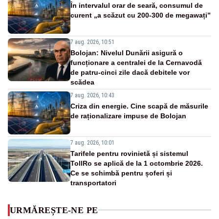
În intervalul orar de seară, consumul de
curent „a scăzut cu 200-300 de megawați”
7 aug. 2026, 10:51
Bolojan: Nivelul Dunării asigură o
funcționare a centralei de la Cernavodă
de patru-cinci zile dacă debitele vor
scădea
7 aug. 2026, 10:43
Criza din energie. Cine scapă de măsurile
de raționalizare impuse de Bolojan
7 aug. 2026, 10:01
Tarifele pentru rovinietă și sistemul
TollRo se aplică de la 1 octombrie 2026.
Ce se schimbă pentru șoferi și
transportatori
URMĂREȘTE-NE PE