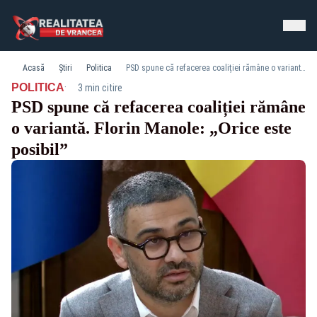
Acasă
Știri
Politica
PSD spune că refacerea coaliției rămâne o variantă. Florin Manole: „Orice este posibil”
·
POLITICA
3 min citire
PSD spune că refacerea coaliției rămâne
o variantă. Florin Manole: „Orice este
posibil”