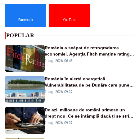
Facebook
YouTube
POPULAR
România a scăpat de retrogradarea
economiei. Agenția Fitch menține ratingul
„BBB-” cu perspectivă negativă
1 aug. 2026, 06:48
România în alertă energetică |
Vulnerabilitatea de pe Dunăre care pune
în pericol Centrala Cernavodă era
1 aug. 2026, 09:32
cunoscută de pe vremea lui Ceaușescu
De azi, milioane de români primesc un
drept nou. Ce se întâmplă dacă ți se strică
un produs
1 aug. 2026, 09:37