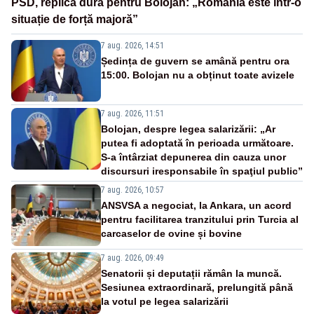
PSD, replică dură pentru Bolojan: „România este într-o
situație de forță majoră”
7 aug. 2026, 14:51
Ședința de guvern se amână pentru ora
15:00. Bolojan nu a obținut toate avizele
7 aug. 2026, 11:51
Bolojan, despre legea salarizării: „Ar
putea fi adoptată în perioada următoare.
S-a întârziat depunerea din cauza unor
discursuri iresponsabile în spaţiul public”
7 aug. 2026, 10:57
ANSVSA a negociat, la Ankara, un acord
pentru facilitarea tranzitului prin Turcia al
carcaselor de ovine și bovine
7 aug. 2026, 09:49
Senatorii și deputații rămân la muncă.
Sesiunea extraordinară, prelungită până
la votul pe legea salarizării