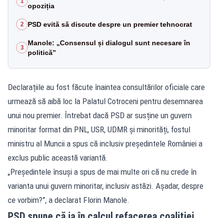
1
opoziția
PSD evită să discute despre un premier tehnocrat
2
Manole: „Consensul și dialogul sunt necesare în
3
politică”
Declarațiile au fost făcute înaintea consultărilor oficiale care
urmează să aibă loc la Palatul Cotroceni pentru desemnarea
unui nou premier. Întrebat dacă PSD ar susține un guvern
minoritar format din PNL, USR, UDMR și minorități, fostul
ministru al Muncii a spus că inclusiv președintele României a
exclus public această variantă.
„Președintele însuși a spus de mai multe ori că nu crede în
varianta unui guvern minoritar, inclusiv astăzi. Așadar, despre
ce vorbim?”, a declarat Florin Manole.
PSD spune că ia în calcul refacerea coaliției