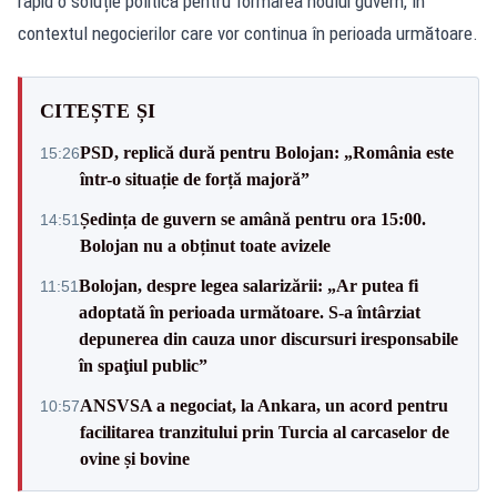
rapid o soluție politică pentru formarea noului guvern, în
contextul negocierilor care vor continua în perioada următoare.
CITEȘTE ȘI
PSD, replică dură pentru Bolojan: „România este
15:26
într-o situație de forță majoră”
Ședința de guvern se amână pentru ora 15:00.
14:51
Bolojan nu a obținut toate avizele
Bolojan, despre legea salarizării: „Ar putea fi
11:51
adoptată în perioada următoare. S-a întârziat
depunerea din cauza unor discursuri iresponsabile
în spaţiul public”
ANSVSA a negociat, la Ankara, un acord pentru
10:57
facilitarea tranzitului prin Turcia al carcaselor de
ovine și bovine