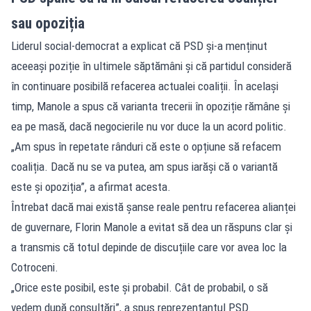
sau opoziția
Liderul social-democrat a explicat că PSD și-a menținut
aceeași poziție în ultimele săptămâni și că partidul consideră
în continuare posibilă refacerea actualei coaliții. În același
timp, Manole a spus că varianta trecerii în opoziție rămâne și
ea pe masă, dacă negocierile nu vor duce la un acord politic.
„Am spus în repetate rânduri că este o opțiune să refacem
coaliția. Dacă nu se va putea, am spus iarăși că o variantă
este și opoziția”, a afirmat acesta.
Întrebat dacă mai există șanse reale pentru refacerea alianței
de guvernare, Florin Manole a evitat să dea un răspuns clar și
a transmis că totul depinde de discuțiile care vor avea loc la
Cotroceni.
„Orice este posibil, este și probabil. Cât de probabil, o să
vedem după consultări”, a spus reprezentantul PSD.