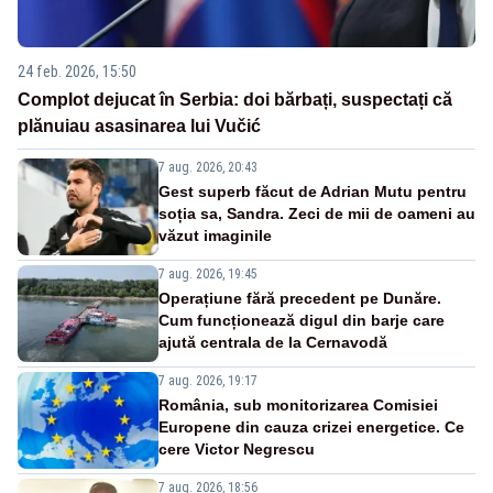
24 feb. 2026, 15:50
Complot dejucat în Serbia: doi bărbați, suspectați că
plănuiau asasinarea lui Vučić
7 aug. 2026, 20:43
Gest superb făcut de Adrian Mutu pentru
soția sa, Sandra. Zeci de mii de oameni au
văzut imaginile
7 aug. 2026, 19:45
Operațiune fără precedent pe Dunăre.
Cum funcționează digul din barje care
ajută centrala de la Cernavodă
7 aug. 2026, 19:17
România, sub monitorizarea Comisiei
Europene din cauza crizei energetice. Ce
cere Victor Negrescu
7 aug. 2026, 18:56