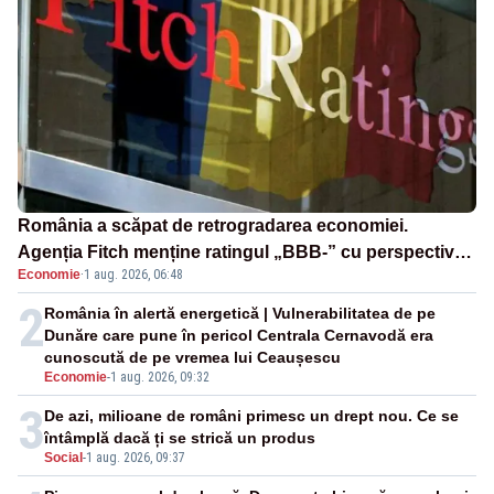
România a scăpat de retrogradarea economiei.
Agenția Fitch menține ratingul „BBB-” cu perspectivă
Economie
·
1 aug. 2026, 06:48
negativă
2
România în alertă energetică | Vulnerabilitatea de pe
Dunăre care pune în pericol Centrala Cernavodă era
cunoscută de pe vremea lui Ceaușescu
Economie
-
1 aug. 2026, 09:32
3
De azi, milioane de români primesc un drept nou. Ce se
întâmplă dacă ți se strică un produs
Social
-
1 aug. 2026, 09:37