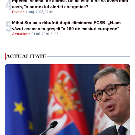
4
Piperea, semnal de alarmă. De ce este bine să avem bani
cash, în contextul alertei energetice?
Politica
-
1 aug. 2026, 09:39
5
Mihai Stoica a răbufnit după eliminarea FCSB: „N-am
văzut asemenea greșeli în 190 de meciuri europene”
Actualitate
-
31 iul. 2026, 21:35
ACTUALITATE