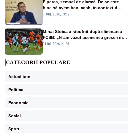
Piperea, semnal de alarmă. De ce este
bine să avem bani cash, în contextul
alertei energetice?
1 aug. 2026, 09:39
Mihai Stoica a răbufnit după eliminarea
FCSB: „N-am văzut asemenea greșeli în
190 de meciuri europene”
31 iul. 2026, 21:35
CATEGORII POPULARE
Actualitate
Politica
Economie
Social
Sport